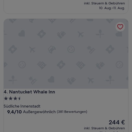
u
Preis
inkl. Steuern & Gebühren
n
beträgt
10. Aug.–11. Aug.
i
272 €
q
Nantucket Whale Inn
u
e
u
n
d
c
h
a
r
m
a
n
t
-
Nantucket Whale Inn
4. Nantucket Whale Inn
s
3.5-
o
Sterne-
Südliche Innenstadt
w
Unterkunft
9.4
9,4/10
Außergewöhnlich
(381 Bewertungen)
o
von
h
Der
244 €
10,
l
Preis
Außergewöhnlich,
d
inkl. Steuern & Gebühren
beträgt