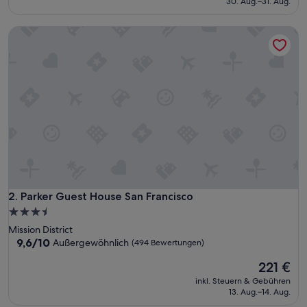
30. Aug.–31. Aug.
272 €
Bewertungen)
Parker Guest House San Francisco
Parker Guest House San Francisco
2. Parker Guest House San Francisco
3.5-
Sterne-
Mission District
Unterkunft
9.6
9,6/10
Außergewöhnlich
(494 Bewertungen)
von
Der
221 €
10,
Preis
Außergewöhnlich,
inkl. Steuern & Gebühren
beträgt
(494
13. Aug.–14. Aug.
221 €
Bewertungen)