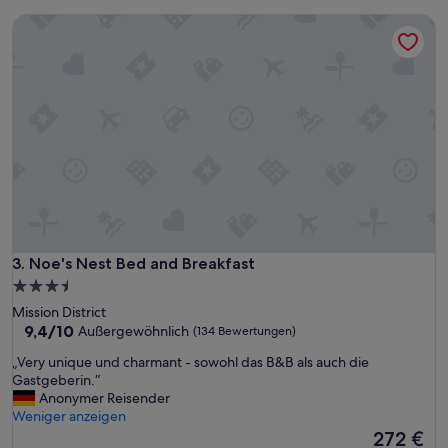
Noe's Nest Bed and Breakfast
Noe's Nest Bed and Breakfast
3. Noe's Nest Bed and Breakfast
3.5-
Sterne-
Mission District
Unterkunft
9.4
9,4/10
Außergewöhnlich
(134 Bewertungen)
von
„
„Very unique und charmant - sowohl das B&B als auch die
10,
V
Gastgeberin.“
Außergewöhnlich,
e
Anonymer Reisender
(134
r
Weniger anzeigen
Bewertungen)
y
Der
272 €