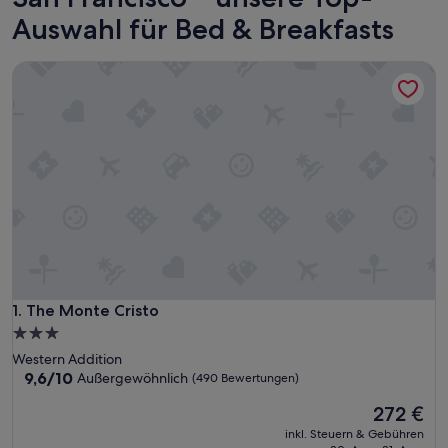
Auswahl für Bed & Breakfasts
The Monte Cristo
The Monte Cristo
1. The Monte Cristo
3.0-
Sterne-
Western Addition
Unterkunft
9.6
9,6/10
Außergewöhnlich
(490 Bewertungen)
von
Der
272 €
10,
Preis
Außergewöhnlich,
inkl. Steuern & Gebühren
beträgt
(490