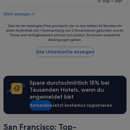
(381
31. Aug.–1. Sept.
a
244 €
Bewertungen)
s
B
Mehr anzeigen
&
B
Dies
Dies ist der niedrigste Preis pro Nacht, der in den letzten 24 Stunden für
a
einen Aufenthalt mit 1 Übernachtung von 2 Erwachsenen gefunden wurde.
ist
l
Preise und Verfügbarkeiten können sich ändern. Es können zusätzliche
der
s
Bedingungen gelten.
niedrigste
a
Preis
u
Alle Unterkünfte anzeigen
pro
c
Nacht,
h
der
d
in
i
den
e
letzten
G
Spare durchschnittlich 15% bei
24 Stunden
a
für
Tausenden Hotels, wenn du
s
einen
t
angemeldet bist
Aufenthalt
g
mit
Anmelden
Jetzt kostenlos registrieren
e
1 Übernachtung
b
von
e
2 Erwachsenen
r
San Francisco: Top-
gefunden
i