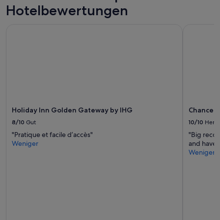
wurde.
n
Hotelbewertungen
Preise
.
und
“
Verfügbarkeiten
Holiday Inn Golden Gateway by IHG
Chancello
können
sich
ändern.
Es
können
zusätzliche
Bedingungen
gelten.
Holiday Inn Golden Gateway by IHG
Chancell
8/10
Gut
10/10
Herv
"Pratique et facile d’accès"
"Big reco
Weniger
and have it
Weniger