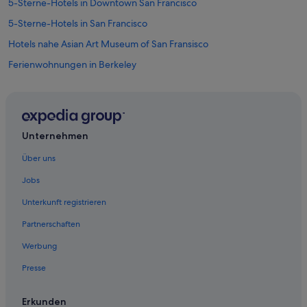
5-Sterne-Hotels in Downtown San Francisco
5-Sterne-Hotels in San Francisco
Hotels nahe Asian Art Museum of San Fransisco
Ferienwohnungen in Berkeley
Hausboote in Berkeley
Motels in Berkeley
Wohnungen in Berkeley
Unternehmen
China Basin: Hotels
Über uns
Familien in Chinatown
Jobs
Günstige in Chinatown
Unterkunft registrieren
Chinatown: Hotels
Partnerschaften
Hotels nahe Club Fugazi
Werbung
All-Inclusive- in Downtown San Francisco
Presse
Boutique- in Downtown San Francisco
Business in Downtown San Francisco
Erkunden