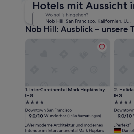
Hotels mit Aussicht 
Nächstes Wochenende
14. Aug. - 16. Aug.
Wo soll’s hingehen?
Nob Hill: Ausblick – unsere
InterContinental Mark Hopkins by IHG
Holiday 
InterContinental Mark Hopkins by IHG
Holiday 
1. InterContinental Mark Hopkins by
2. Holid
IHG
IHG
4.0-
3.5-
Sterne-
Sterne-
Downtown San Francisco
Downtown 
Unterkunft
Unterkun
9.0
9.0
9,0/10
9,0/10
Wunderbar
(1.436 Bewertungen)
von
von
„
„
„Wer moderne Architektur und modernes
„Perfekt“
10,
10,
W
P
Interieur im Intercontinental Mark Hopkins
Daniel
Wunderbar,
Wunderb