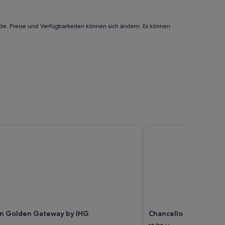
l
.
l
“
e
rde. Preise und Verfügbarkeiten können sich ändern. Es können
i
d
e
r
n
i
c
h
t
n
e
n Golden Gateway by IHG
Chancellor Hotel on U
t
t
“
nn Golden Gateway by IHG
Chancellor Hotel on 