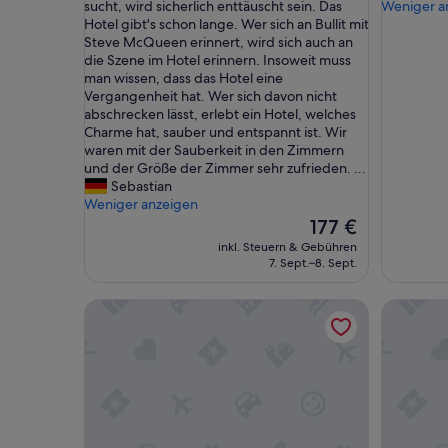
e
e
sucht, wird sicherlich enttäuscht sein. Das
Weniger a
(1.436
(6.132
r
r
Hotel gibt's schon lange. Wer sich an Bullit mit
Bewertungen)
Bewertu
m
f
Steve McQueen erinnert, wird sich auch an
o
e
die Szene im Hotel erinnern. Insoweit muss
d
k
man wissen, dass das Hotel eine
e
t
Vergangenheit hat. Wer sich davon nicht
r
“
abschrecken lässt, erlebt ein Hotel, welches
n
Charme hat, sauber und entspannt ist. Wir
e
waren mit der Sauberkeit in den Zimmern
A
und der Größe der Zimmer sehr zufrieden. ...
r
Sebastian
c
Weniger anzeigen
h
Der
177 €
i
Preis
inkl. Steuern & Gebühren
t
beträgt
7. Sept.–8. Sept.
e
177 €
k
Nob Hill Inn
The Hunt
t
u
r
u
n
d
m
o