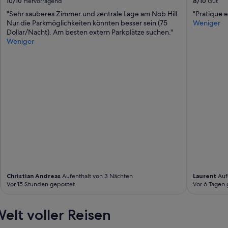
10/10
Hervorragend
8/10
Gut
e
a
"Sehr sauberes Zimmer und zentrale Lage am Nob Hill.
"Pratique e
r
l
Nur die Parkmöglichkeiten könnten besser sein (75
Weniger
s
l
Dollar/Nacht). Am besten extern Parkplätze suchen."
e
e
Weniger
i
s
n
F
(
r
7
a
5
g
D
e
o
n
l
z
l
u
a
S
r
a
/
n
N
F
a
r
c
a
Christian Andreas
Aufenthalt von 3 Nächten
Laurent
Auf
h
n
Vor 15 Stunden gepostet
Vor 6 Tagen 
t
c
)
i
.
s
elt voller Reisen
A
c
m
o