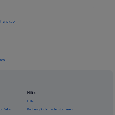
Francisco
sco
San Francisco
's Wharf
 Wharf
Hilfe
arf
Hilfe
rf
on Vrbo
Buchung ändern oder stornieren