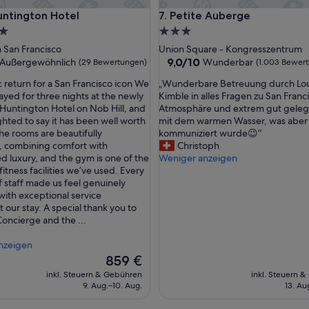
l
ington Hotel
Petite Auberge
 Huntington Hotel
7. Petite Auberge
e
L
3.0-
a
Sterne-
San Francisco
Union Square - Kongresszentrum
g
ft
Unterkunft
9.0
9,0/10
Außergewöhnlich
Wunderbar
(29 Bewertungen)
(1.003 Bewer
e
von
a
„
c return for a San Francisco icon We
„Wunderbare Betreuung durch Lou
10,
m
W
tayed for three nights at the newly
Kimble in alles Fragen zu San Franc
wöhnlich,
Wunderbar,
N
u
untington Hotel on Nob Hill, and
Atmosphäre und extrem gut geleg
(1.003
o
n
ghted to say it has been well worth
mit dem warmen Wasser, was aber
ngen)
Bewertungen)
b
d
The rooms are beautifully
kommuniziert wurde😉“
H
e
, combining comfort with
Christoph
i
r
d luxury, and the gym is one of the
Weniger anzeigen
l
b
fitness facilities we’ve used. Every
l
a
staff made us feel genuinely
.
r
ith exceptional service
N
e
 our stay. A special thank you to
u
B
oncierge and the ...
r
e
d
t
nzeigen
i
r
Der
859 €
e
e
Preis
inkl. Steuern & Gebühren
inkl. Steuern 
P
u
beträgt
9. Aug.–10. Aug.
13. Au
a
u
859 €
r
n