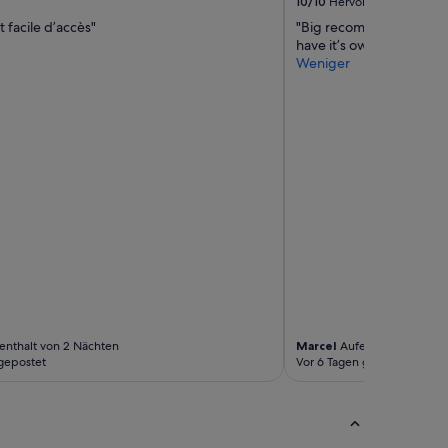
10/10
Hervorragend
t facile d’accès"
"Big recommendation. Ce
have it’s own flair."
Weniger
enthalt von 2 Nächten
Marcel
Aufenthalt von 3 N
gepostet
Vor 6 Tagen gepostet