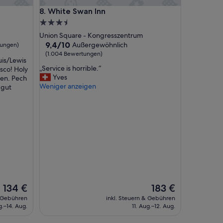
a
White Swan Inn
8. White Swan Inn
n
d
3.5-
e
Sterne-
Union Square - Kongresszentrum
n
Unterkunft
9.4
9,4/10
Außergewöhnlich
tungen)
.
von
(1.004 Bewertungen)
M
is/Lewis
10,
u
„
„Service is horrible.“
isco! Holy
Außergewöhnlich,
f
S
Yves
en. Pech
(1.004
f
e
Weniger anzeigen
 gut
Bewertungen)
i
r
g
v
u
i
n
c
d
e
d
i
a
s
s
h
P
o
e
r
r
r
Der
Der
134 €
183 €
s
i
Preis
Preis
& Gebühren
inkl. Steuern & Gebühren
o
b
beträgt
beträgt
g.–14. Aug.
11. Aug.–12. Aug.
n
l
134 €
183 €
a
e