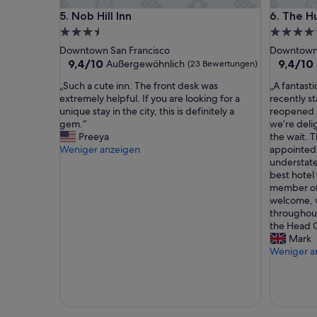
d
Nob Hill Inn
The Hunt
5. Nob Hill Inn
6. The
e
r
3.5-
5.0-
n
Sterne-
Sterne-
Downtown San Francisco
Downtown 
e
Unterkunft
Unterkun
9.4
9.4
9,4/10
9,4/10
Außergewöhnlich
(23 Bewertungen)
s
von
von
I
„
„
„Such a cute inn. The front desk was
„A fantasti
10,
10,
n
S
A
extremely helpful. If you are looking for a
recently s
Außergewöhnlich,
Außerge
t
u
f
unique stay in the city, this is definitely a
reopened H
(23
(29
e
c
a
gem.“
we’re deli
Bewertungen)
Bewertu
r
h
n
Preeya
the wait. 
i
a
t
Weniger anzeigen
appointed
e
c
a
understate
u
u
s
best hotel 
r
t
t
member of 
i
e
i
welcome, w
m
i
c
throughout
I
n
r
the Head C
n
n
e
Mark
t
.
t
Weniger a
e
T
u
r
h
r
c
e
n
o
f
f
n
r
o