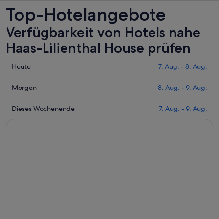
Top-Hotelangebote
Verfügbarkeit von Hotels nahe
Haas-Lilienthal House prüfen
Prüfe
Heute
7. Aug. - 8. Aug.
die
Preise
Prüfe
Morgen
8. Aug. - 9. Aug.
nahe
die
Haas-
Preise
Prüfe
Dieses Wochenende
7. Aug. - 9. Aug.
Lilienthal
nahe
die
House
Haas-
Preise
für
Lilienthal
nahe
heute
House
Haas-
Nacht,
für
Lilienthal
7.
morgen
House
Aug.
Nacht,
für
-
8.
dieses
8.
Aug.
Wochenende,
Aug.
-
7.