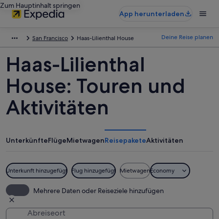
Zum Hauptinhalt springen
App herunterladen
Deine Reise planen
San Francisco
Haas-Lilienthal House
Haas-Lilienthal
House: Touren und
Aktivitäten
Unterkünfte
Flüge
Mietwagen
Reisepakete
Aktivitäten
Unterkunft hinzugefügt
Flug hinzugefügt
Mietwagen
Economy
Mehrere Daten oder Reiseziele hinzufügen
Abreiseort