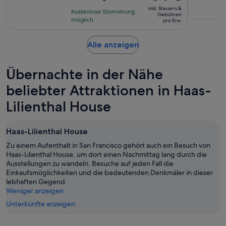
1 Stunde
Preis
basierend
inkl. Steuern &
Kostenlose Stornierung
beträgt
Gebühren
auf
möglich
pro Erw.
34 €
623
pro
Bewertungen.
Wird
Alle anzeigen
Erw.
in
einem
Übernachte in der Nähe
neuen
Tab
beliebter Attraktionen in Haas-
geöffnet
Lilienthal House
Haas-Lilienthal House
Zu einem Aufenthalt in San Francisco gehört auch ein Besuch von
Haas-Lilienthal House, um dort einen Nachmittag lang durch die
Ausstellungen zu wandeln. Besuche auf jeden Fall die
Einkaufsmöglichkeiten und die bedeutenden Denkmäler in dieser
lebhaften Gegend.
Weniger anzeigen
Unterkünfte anzeigen