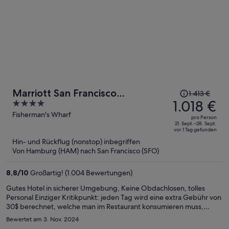
Der
Marriott San Francisco
1.413 €
Preis
1.018 €
4
Fisherman's Wharf
betrug
out
Fisherman's Wharf
pro Person
1.413 €,
of
21. Sept.–28. Sept.
vor 1 Tag gefunden
jetzt
5
Hin- und Rückflug (nonstop) inbegriffen
beträgt
Von Hamburg (HAM) nach San Francisco (SFO)
er
1.018 €
8,8
/
10
Großartig! (1.004 Bewertungen)
pro
Person
Gutes Hotel in sicherer Umgebung, Keine Obdachlosen, tolles
Personal Einziger Kritikpunkt: jeden Tag wird eine extra Gebühr von
30$ berechnet, welche man im Restaurant konsumieren muss,
leider ist das Essen im Restaurant nicht sehr wohlschmeckend. Also
Bewertet am 3. Nov. 2024
am besten die separate Gebühr in der Bar konsumieren- ein Glas