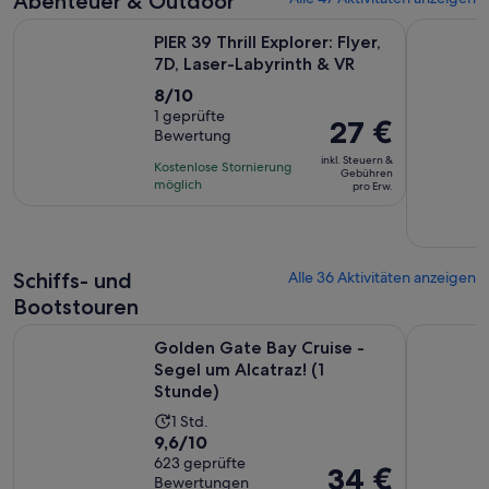
Abenteuer & Outdoor
Erw.
Wird i
PIER 39 Thrill Explorer: Flyer, 7D, Laser-Labyrinth & VR
Go City: S
PIER 39 Thrill Explorer: Flyer,
7D, Laser-Labyrinth & VR
8.0
8/10
von
1 geprüfte
Der
27 €
Bewertung
10,
Preis
basierend
inkl. Steuern &
Kostenlose Stornierung
beträgt
Gebühren
auf
möglich
pro Erw.
27 €
einer
pro
Bewertung.
Erw.
Schiffs- und
Alle 36 Aktivitäten anzeigen
Bootstouren
Wird
Golden Gate Bay Cruise - Segel um Alcatraz! (1 Stunde)
California
Golden Gate Bay Cruise -
Segel um Alcatraz! (1
Stunde)
Die
1 Std.
9.6
9,6/10
Aktivität
von
623 geprüfte
dauert
Der
34 €
Bewertungen
10,