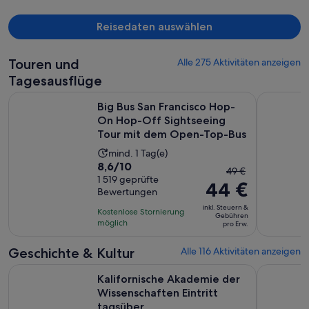
Person
Reisedaten auswählen
Touren und
Alle 275 Aktivitäten anzeigen
Tagesausflüge
Big Bus San Francisco Hop-On Hop-Off Sightseeing Tour 
San Franci
Big Bus San Francisco Hop-
On Hop-Off Sightseeing
Tour mit dem Open-Top-Bus
Die
mind. 1 Tag(e)
8.6
8,6/10
Aktivität
Der
49 €
von
1 519 geprüfte
dauert
44 €
vorherige
Bewertungen
10,
1 Tag
Preis
basierend
inkl. Steuern &
Kostenlose Stornierung
war
Gebühren
auf
möglich
pro Erw.
49 €
1519
und
Geschichte & Kultur
Alle 116 Aktivitäten anzeigen
Bewertungen.
der
Kalifornische Akademie der Wissenschaften Eintritt tagsübe
San Franci
aktuelle
Kalifornische Akademie der
Preis
Wissenschaften Eintritt
beträgt
tagsüber