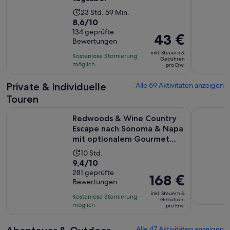
44 €
Die
23 Std. 59 Min.
pro
8.6
8,6/10
Aktivität
Erw.
von
134 geprüfte
dauert
Der
43 €
Bewertungen
10,
23
Preis
basierend
inkl. Steuern &
Stunden
Kostenlose Stornierung
beträgt
Gebühren
auf
möglich
und
pro Erw.
43 €
134
59
pro
Private & individuelle
Alle 69 Aktivitäten anzeigen
Bewertungen.
Minuten
Erw.
Touren
Redwoods & Wine Country Escape nach Sonoma & Napa mit 
Muir Wood
Redwoods & Wine Country
Escape nach Sonoma & Napa
mit optionalem Gourmet
Lu...
Die
10 Std.
9.4
9,4/10
Aktivität
von
281 geprüfte
dauert
Der
168 €
Bewertungen
10,
10
Preis
basierend
inkl. Steuern &
Stunden
Kostenlose Stornierung
beträgt
Gebühren
auf
möglich
pro Erw.
168 €
281
pro
Bewertungen.
Alle 47 Aktivitäten anzeigen