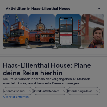
Aktivitäten in Haas-Lilienthal House
Wird in einem neuen Tab geöffne
Wird in einem neuen Tab
W
Touren und Tagesausflüge
Geschichte & Kultur
Private & individuelle Touren
Abenteuer & 
Touren und
Geschichte &
Private &
Abenteuer &
Tagesausflüge
Kultur
individuelle
Outdoor
Touren
Haas-Lilienthal House: Plane
deine Reise hierhin
Die Preise wurden innerhalb der vergangenen 48 Stunden
ermittelt. Klicke, um aktualisierte Preise anzuzeigen.
Aufenthaltsdauer
Unterkunftsstandard
Beförderungsklasse
Alle Filter entfernen