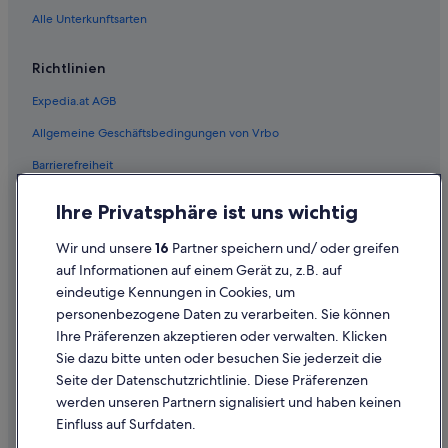
Hotels nahe Louise Davies Symphony Hall
Alle Unterkunftsarten
Strand in Marina District
Richtlinien
Hotels nahe Marrakech Magic Theater
Expedia.at AGB
Mid-Market: Hotels
Allgemeine Geschäftsbedingungen von Vrbo
Hotels mit Restaurant in Mission District
Barrierefreiheit
Historische in Nob Hill
Einreisebestimmungen
Hotels mit Aussicht in Nob Hill
Ihre Privatsphäre ist uns wichtig
Nob Hill: Hotels
Datenschutzerklärung
Wir und unsere
16
Partner speichern und/ oder greifen
North Beach: Hotels
Cookie-Erklärung
auf Informationen auf einem Gerät zu, z.B. auf
Hotels nahe Pier 39
eindeutige Kennungen in Cookies, um
Rechtliche Hinweise/Kontakt
personenbezogene Daten zu verarbeiten. Sie können
Aparthotels in San Francisco
Inhaltsrichtlinien und Melden von Inhalten
Ihre Präferenzen akzeptieren oder verwalten. Klicken
Hostels in San Francisco
Sie dazu bitte unten oder besuchen Sie jederzeit die
Hilfe
Boutique- in San Francisco
Seite der Datenschutzrichtlinie. Diese Präferenzen
werden unseren Partnern signalisiert und haben keinen
Hilfe
Business in San Francisco
Einfluss auf Surfdaten.
Four Seasons Hotels in San Francisco
Buchung ändern oder stornieren