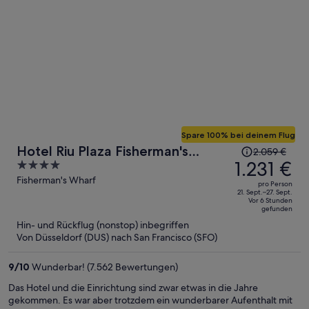
Wein kostet sowieso 16$…
Spare 100% bei deinem Flug
Der
Hotel Riu Plaza Fisherman's
2.059 €
Preis
1.231 €
4
Wharf
betrug
out
Fisherman's Wharf
pro Person
2.059 €,
of
21. Sept.–27. Sept.
Vor 6 Stunden
jetzt
5
gefunden
beträgt
Hin- und Rückflug (nonstop) inbegriffen
er
Von Düsseldorf (DUS) nach San Francisco (SFO)
1.231 €
pro
9
/
10
Wunderbar! (7.562 Bewertungen)
Person
Das Hotel und die Einrichtung sind zwar etwas in die Jahre
gekommen. Es war aber trotzdem ein wunderbarer Aufenthalt mit