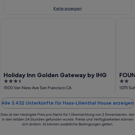
9.
Aug.
Aug.
-
Karte anzeigen
9.
Aug.
Holiday Inn Golden Gateway by IHG
FOUND Ho
Holiday Inn Golden Gateway by IHG
FOUND
3.5
2
out
out
1500 Van Ness Ave San Francisco CA
1075 Sut
of
of
5
5
Alle 3.432 Unterkünfte für Haas-Lilienthal House anzeigen
Dies ist der niedrigste Preis pro Nacht für 1 Übernachtung von 2 Erwachsenen, der
in den letzten 24 Stunden gefunden wurde. Preise und Verfügbarkeiten können
sich ändern. Es können zusätzliche Bedingungen gelten.