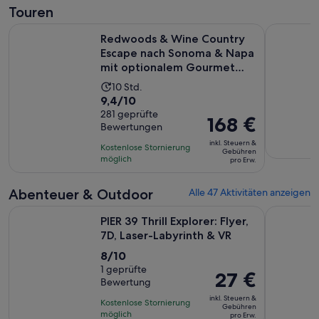
Touren
Redwoods & Wine Country Escape nach Sonoma & Napa mit 
Muir Wood
Redwoods & Wine Country
Escape nach Sonoma & Napa
mit optionalem Gourmet
Lu...
Die
10 Std.
9.4
9,4/10
Aktivität
von
281 geprüfte
dauert
Der
168 €
Bewertungen
10,
10
Preis
basierend
inkl. Steuern &
Stunden
Kostenlose Stornierung
beträgt
Gebühren
auf
möglich
pro Erw.
168 €
281
pro
Bewertungen.
Abenteuer & Outdoor
Alle 47 Aktivitäten anzeigen
Erw.
Wird i
PIER 39 Thrill Explorer: Flyer, 7D, Laser-Labyrinth & VR
Go City: S
PIER 39 Thrill Explorer: Flyer,
7D, Laser-Labyrinth & VR
8.0
8/10
von
1 geprüfte
Der
27 €
Bewertung
10,
Preis
basierend
inkl. Steuern &
Kostenlose Stornierung
beträgt
Gebühren
auf
möglich
pro Erw.