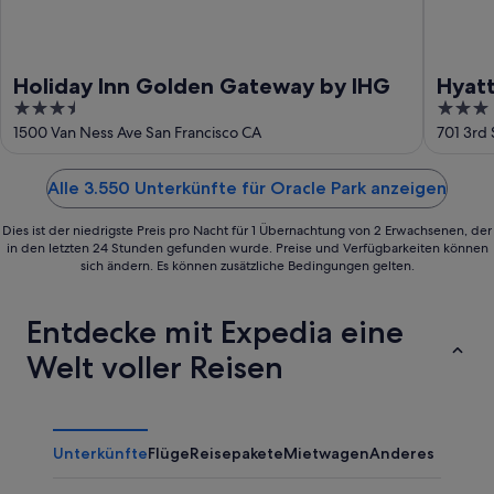
Holiday Inn Golden Gateway by IHG
Hyatt
3.5
3
out
out
1500 Van Ness Ave San Francisco CA
701 3rd 
of
of
5
5
Alle 3.550 Unterkünfte für Oracle Park anzeigen
Dies ist der niedrigste Preis pro Nacht für 1 Übernachtung von 2 Erwachsenen, der
in den letzten 24 Stunden gefunden wurde. Preise und Verfügbarkeiten können
sich ändern. Es können zusätzliche Bedingungen gelten.
Entdecke mit Expedia eine
Welt voller Reisen
Unterkünfte
Flüge
Reisepakete
Mietwagen
Anderes