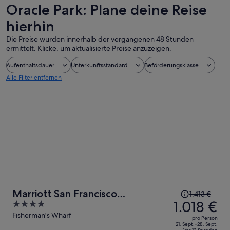
Touren
Oracle Park: Plane deine Reise
hierhin
Die Preise wurden innerhalb der vergangenen 48 Stunden
ermittelt. Klicke, um aktualisierte Preise anzuzeigen.
Aufenthaltsdauer
Unterkunftsstandard
Beförderungsklasse
Alle Filter entfernen
Der
Marriott San Francisco
1.413 €
Preis
1.018 €
4
Fisherman's Wharf
betrug
out
Fisherman's Wharf
pro Person
1.413 €,
of
21. Sept.–28. Sept.