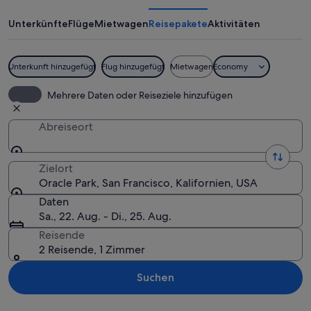
Unterkünfte
Flüge
Mietwagen
Reisepakete
Aktivitäten
Unterkunft hinzugefügt
Flug hinzugefügt
Mietwagen
Economy
Eine Fußgängerbrücke über einem Flus
Mehrere Daten oder Reiseziele hinzufügen
Abreiseort
Zielort
Oracle Park, San Francisco, Kalifornien, USA
Daten
Sa., 22. Aug. - Di., 25. Aug.
Reisende
2 Reisende, 1 Zimmer
Suchen
Karte erkunden