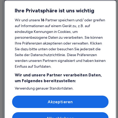
Business in San Francisco
Einreisebestimmungen
Ihre Privatsphäre ist uns wichtig
Four Seasons Hotels in San Francisco
Datenschutzerklärung
Lgbtqia-Freundliche in San Francisco
Wir und unsere
16
Partner speichern und/ oder greifen
Cookie-Erklärung
auf Informationen auf einem Gerät zu, z.B. auf
Hilton Hotels in San Francisco
eindeutige Kennungen in Cookies, um
Rechtliche Hinweise/Kontakt
Hotels mit Casino in San Francisco
personenbezogene Daten zu verarbeiten. Sie können
Inhaltsrichtlinien und Melden von Inhalten
Hotels mit Frühstück in San Francisco
Ihre Präferenzen akzeptieren oder verwalten. Klicken
Sie dazu bitte unten oder besuchen Sie jederzeit die
La Quinta Inn & Suites Hotels in San Francisco
Hilfe
Seite der Datenschutzrichtlinie. Diese Präferenzen
Hotels mit Aussicht in San Francisco
werden unseren Partnern signalisiert und haben keinen
Hilfe
Marriott Hotels & Resorts in San Francisco
Einfluss auf Surfdaten.
Buchung ändern oder stornieren
Motel 6 Hotels in San Francisco
Wir und unsere Partner verarbeiten Daten,
Rückerstattungsprozess und Zeitrahmen
um Folgendes bereitzustellen:
Motel One Hotels in San Francisco
Buchen Sie einen Flug mit einer Gutschrift bei der Fluggesellschaft
Verwendung genauer Standortdaten.
Hotels mit Suiten in San Francisco
Endgeräteeigenschaften zur Identifikation aktiv abfragen.
Internationale Reisedokumente
San Francisco Hotels
Speichern von oder Zugriff auf Informationen auf einem
Akzeptieren
Endgerät. Personalisierte Werbung und Inhalte, Messung
Hotels nahe SHN Curran Theatre
von Werbeleistung und der Performance von Inhalten,
Zielgruppenforschung sowie Entwicklung und
South Park: Hotels
Verbesserung von Angeboten.