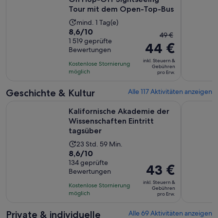
Tour mit dem Open-Top-Bus
Die
mind. 1 Tag(e)
8.6
8,6/10
Aktivität
Der
49 €
von
1 519 geprüfte
dauert
44 €
vorherige
Bewertungen
10,
1 Tag
Preis
basierend
inkl. Steuern &
Kostenlose Stornierung
war
Gebühren
auf
möglich
pro Erw.
49 €
1519
und
Geschichte & Kultur
Alle 117 Aktivitäten anzeigen
Bewertungen.
der
Kalifornische Akademie der Wissenschaften Eintritt tagsübe
San Franci
aktuelle
Kalifornische Akademie der
Preis
Wissenschaften Eintritt
beträgt
tagsüber
44 €
Die
23 Std. 59 Min.
pro
8.6
8,6/10
Aktivität
Erw.
von
134 geprüfte
dauert
Der
43 €
Bewertungen
10,
23
Preis
basierend
inkl. Steuern &
Stunden
Kostenlose Stornierung
beträgt
Gebühren
auf
möglich
und
pro Erw.
43 €
134
59
pro
Private & individuelle
Alle 69 Aktivitäten anzeigen
Bewertungen.
Minuten
Erw.