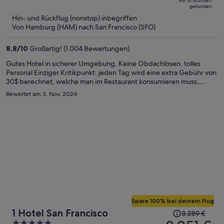
Vor 13 Stunden
jetzt
5
gefunden
beträgt
Hin- und Rückflug (nonstop) inbegriffen
er
Von Hamburg (HAM) nach San Francisco (SFO)
1.018 €
pro
8,8
/
10
Großartig! (1.004 Bewertungen)
Person
Gutes Hotel in sicherer Umgebung, Keine Obdachlosen, tolles
Personal Einziger Kritikpunkt: jeden Tag wird eine extra Gebühr von
30$ berechnet, welche man im Restaurant konsumieren muss,
leider ist das Essen im Restaurant nicht sehr wohlschmeckend. Also
Bewertet am 3. Nov. 2024
am besten die separate Gebühr in der Bar konsumieren- ein Glas
Wein kostet sowieso 16$…
Spare 100% bei deinem Flug
Der
1 Hotel San Francisco
3.289 €
Preis
5