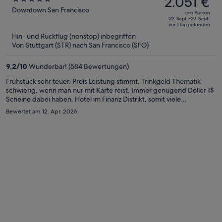
2.051 €
betrug
out
Downtown San Francisco
pro Person
3.289 €,
of
22. Sept.–29. Sept.
vor 1 Tag gefunden
jetzt
5
Hin- und Rückflug (nonstop) inbegriffen
beträgt
Von Stuttgart (STR) nach San Francisco (SFO)
er
2.051 €
9,2
/
10
Wunderbar! (584 Bewertungen)
pro
Person
Frühstück sehr teuer. Preis Leistung stimmt. Trinkgeld Thematik
schwierig, wenn man nur mit Karte reist. Immer genügend Doller 1$
Scheine dabei haben. Hotel im Finanz Distrikt, somit viele
Restaurants geschlossen (WE und am Abend).
Bewertet am 12. Apr. 2026