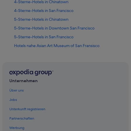
4-Sterne-Hotels in Chinatown
4-Sterne-Hotels in San Francisco
5-Sterne-Hotels in Chinatown
5-Sterne-Hotels in Downtown San Francisco
5-Sterne-Hotels in San Francisco
Hotels nahe Asian Art Museum of San Fransisco
Romantische in Chinatown
Civic Center: Hotels
All-Inclusive- in Downtown San Francisco
Business in Downtown San Francisco
Unternehmen
Hotels mit Frühstück in Downtown San Francisco
Über uns
Hotels mit Meerblick in Downtown San Francisco
Jobs
Luxus in Downtown San Francisco
Unterkunft registrieren
Best Western Hotels in Fisherman's Wharf
Partnerschaften
Boutique- in Fisherman's Wharf
Werbung