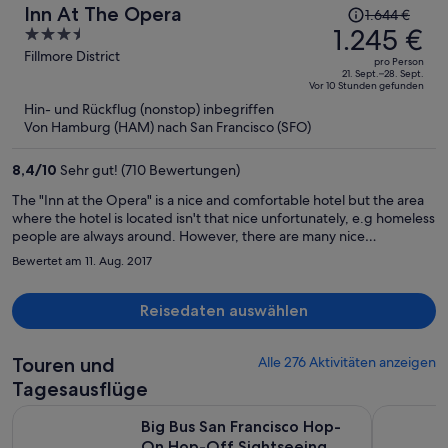
Der
Inn At The Opera
1.644 €
Preis
1.245 €
3.5
betrug
out
Fillmore District
pro Person
1.644 €,
of
21. Sept.–28. Sept.
Vor 10 Stunden gefunden
jetzt
5
Hin- und Rückflug (nonstop) inbegriffen
beträgt
Von Hamburg (HAM) nach San Francisco (SFO)
er
1.245 €
8,4
/
10
Sehr gut! (710 Bewertungen)
pro
Person
The "Inn at the Opera" is a nice and comfortable hotel but the area
where the hotel is located isn't that nice unfortunately, e.g homeless
people are always around. However, there are many nice
restaurants and places nearby.
Bewertet am 11. Aug. 2017
Reisedaten auswählen
Touren und
Alle 276 Aktivitäten anzeigen
Tagesausflüge
Big Bus San Francisco Hop-On Hop-Off Sightseeing Tour 
San Franci
Big Bus San Francisco Hop-
On Hop-Off Sightseeing