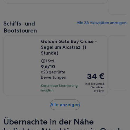
27 €
einer
pro
Bewertung.
Erw.
Schiffs- und
Alle 36 Aktivitäten anzeigen
Bootstouren
Wird
Golden Gate Bay Cruise - Segel um Alcatraz! (1 Stunde)
California
Golden Gate Bay Cruise -
Segel um Alcatraz! (1
Stunde)
Die
1 Std.
9.6
9,6/10
Aktivität
von
623 geprüfte
dauert
Der
34 €
Bewertungen
10,
1 Stunde
Preis
basierend
inkl. Steuern &
Kostenlose Stornierung
beträgt
Gebühren
auf
möglich
pro Erw.
34 €
623
pro
Bewertungen.
Wird
Alle anzeigen
Erw.
in
einem
Übernachte in der Nähe
neuen
Tab