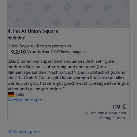
e
e
t
r
w
m
a
a
s
n
i
’
Inn At Union Square
4. Inn At Union Square
n
s
3.5-
d
W
Sterne-
i
Union Square - Kongresszentrum
h
e
Unterkunft
9.2
9,2/10
Wunderbar
(1.019 Bewertungen)
a
J
von
r
„
„Das Zimmer war super! Sehr bequemes Bett, sehr gute
a
10,
f
D
moderne Dusche, sauber ruhig und entspannt (trotz
h
Wunderbar,
.
a
Klimaanlage auf dem Nachbardach). Das Frühstück ist gut und
r
(1.019
⭐️
s
ideal für Grab & Go - es gibt keine warmen Speisen aber alles,
e
Bewertungen)
⭐️
Z
was es dort gibt, hat sehr gut geschmeckt. Die Lage ist sehr gut:
g
⭐️
i
sicher und gut angebunden. “
e
⭐️
m
Felix
k
⭐️
m
Weniger anzeigen
o
T
e
Der
m
119 €
h
r
Preis
m
e
inkl. Steuern & Gebühren
w
beträgt
e
31. Aug.–1. Sept.
l
a
119 €
n
o
r
,
b
Mehr anzeigen
s
a
b