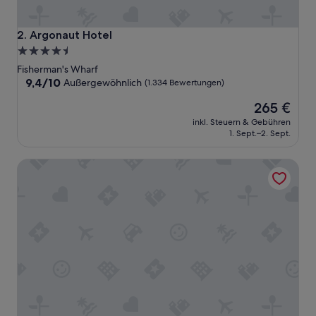
u
t
i
Argonaut Hotel
2. Argonaut Hotel
c
4.5-
a
Sterne-
l
Fisherman's Wharf
d
Unterkunft
9.4
9,4/10
Außergewöhnlich
(1.334 Bewertungen)
e
von
Der
s
265 €
10,
Preis
i
Außergewöhnlich,
inkl. Steuern & Gebühren
beträgt
g
(1.334
1. Sept.–2. Sept.
265 €
n
Bewertungen)
,
Harbor Court Hotel
p
e
r
f
e
c
t
l
y
l
o
c