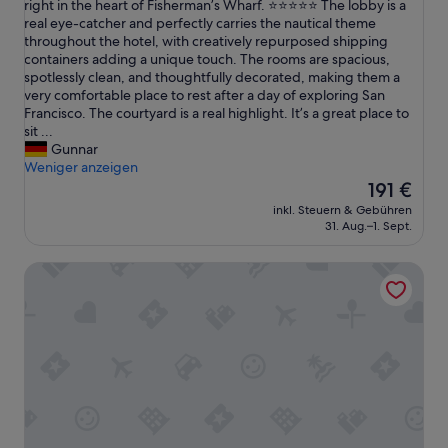
A
right in the heart of Fisherman’s Wharf. ⭐️⭐️⭐️⭐️⭐️ The lobby is a
Hervorragend,
m
real eye-catcher and perfectly carries the nautical theme
(2.745
o
throughout the hotel, with creatively repurposed shipping
Bewertungen)
d
containers adding a unique touch. The rooms are spacious,
e
spotlessly clean, and thoughtfully decorated, making them a
r
very comfortable place to rest after a day of exploring San
n
Francisco. The courtyard is a real highlight. It’s a great place to
h
sit ...
o
Gunnar
t
Weniger anzeigen
e
Der
191 €
l
Preis
inkl. Steuern & Gebühren
w
beträgt
31. Aug.–1. Sept.
i
191 €
t
Argonaut Hotel
h
a
u
n
i
q
u
e
n
a