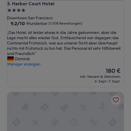
a
Harbor Court Hotel
3. Harbor Court Hotel
t
4.0-
e
Sterne-
Downtown San Francisco
d
Unterkunft
9.2
9,2/10
r
Wunderbar
(1.008 Bewertungen)
von
i
„
„Das Hotel, ist leider etwas in die Jahre gekommen, aber die
10,
g
D
Lage macht alles wieder Gut. Enttäuschend war dagegen das
Wunderbar,
h
a
Continental Frühstück, was aus unserer Sicht aber überhaupt
(1.008
t
s
nichts mit Frühstück zu tun hat. Das Personal ist sehr Hilfsbereit
Bewertungen)
i
H
und Freundlich“
n
o
Dominik
t
t
Weniger anzeigen
h
e
Der
180 €
e
l
Preis
h
inkl. Steuern & Gebühren
,
beträgt
e
6. Sept.–7. Sept.
i
180 €
a
s
r
Inn At Union Square
t
t
l
o
e
f
i
F
d
i
e
s
r
h