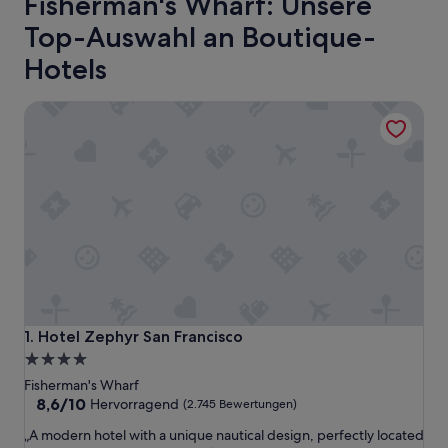
Fisherman's Wharf: Unsere
Top-Auswahl an Boutique-
Hotels
Hotel Zephyr San Francisco
Hotel Zephyr San Francisco
1. Hotel Zephyr San Francisco
4.0-
Sterne-
Fisherman's Wharf
Unterkunft
8.6
8,6/10
Hervorragend
(2.745 Bewertungen)
von
„
„A modern hotel with a unique nautical design, perfectly located
10,