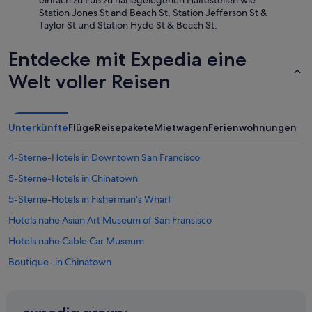
einfach zu Fuß zu nahegelegenen Haltestellen wie
i
h
e
Station Jones St and Beach St, Station Jefferson St &
p
)
r
Taylor St und Station Hyde St & Beach St.
p
.
h
i
D
a
n
Entdecke mit Expedia eine
a
u
g
s
p
Welt voller Reisen
c
F
t
o
r
n
n
ü
i
t
h
c
a
Unterkünfte
Flüge
Reisepakete
Mietwagen
Ferienwohnungen
s
h
i
t
t
n
4-Sterne-Hotels in Downtown San Francisco
ü
s
e
c
m
r
5-Sterne-Hotels in Chinatown
k
i
s
i
t
5-Sterne-Hotels in Fisherman's Wharf
a
s
F
d
Hotels nahe Asian Art Museum of San Fransisco
t
r
d
g
ü
i
Hotels nahe Cable Car Museum
u
h
n
t
s
Boutique- in Chinatown
g
u
t
a
Günstige in Chinatown
n
ü
u
d
c
n
Vagabond Inn Hotels in Chinatown
i
k