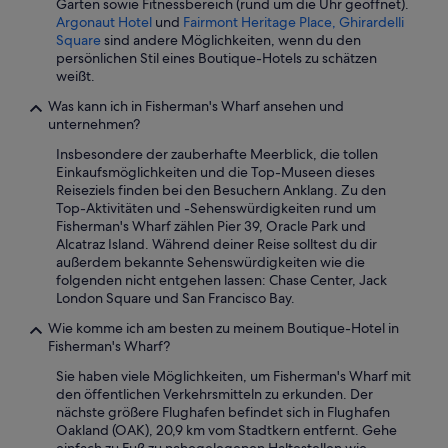
i
Garten sowie Fitnessbereich (rund um die Uhr geöffnet).
i
,
t
Argonaut Hotel
und
Fairmont Heritage Place, Ghirardelli
m
w
h
Square
sind andere Möglichkeiten, wenn du den
a
a
c
persönlichen Stil eines Boutique-Hotels zu schätzen
a
s
r
weißt.
n
a
e
l
u
Was kann ich in Fisherman's Wharf ansehen und
a
a
s
unternehmen?
t
g
u
i
e
Insbesondere der zauberhafte Meerblick, die tollen
n
v
a
Einkaufsmöglichkeiten und die Top-Museen dieses
s
e
u
Reiseziels finden bei den Besuchern Anklang. Zu den
e
l
f
Top-Aktivitäten und -Sehenswürdigkeiten rund um
r
y
d
Fisherman's Wharf zählen Pier 39, Oracle Park und
e
r
e
Alcatraz Island. Während deiner Reise solltest du dir
r
e
m
außerdem bekannte Sehenswürdigkeiten wie die
S
p
N
folgenden nicht entgehen lassen: Chase Center, Jack
i
u
a
London Square und San Francisco Bay.
c
r
c
h
p
Wie komme ich am besten zu meinem Boutique-Hotel in
h
t
o
Fisherman's Wharf?
b
a
s
a
b
Sie haben viele Möglichkeiten, um Fisherman's Wharf mit
e
r
e
den öffentlichen Verkehrsmitteln zu erkunden. Der
d
d
r
nächste größere Flughafen befindet sich in Flughafen
s
a
ü
Oakland (OAK), 20,9 km vom Stadtkern entfernt. Gehe
h
c
b