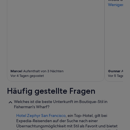
r
e
h
Weniger
u
n
e
h
d
m
i
a
e
g
s
t
u
C
h
n
o
r
d
n
o
e
t
u
n
i
g
t
n
h
s
e
o
p
n
u
a
t
Marcel
Aufenthalt von 3 Nächten
Gunnar
Aufen
t
n
a
Vor 4 Tagen gepostet
Vor 5 Tagen g
t
n
l
h
t
F
e
Häufig gestellte Fragen
(
r
h
t
ü
o
r
Welches ist die beste Unterkunft im Boutique-Stil in
h
t
o
Fisherman's Wharf?
s
e
t
t
l
Hotel Zephyr San Francisco
, ein Top-Hotel, gilt bei
z
ü
,
Expedia-Reisenden auf der Suche nach einer
K
c
w
Übernachtungsmöglichkeit mit Stil als Favorit und bietet
l
k