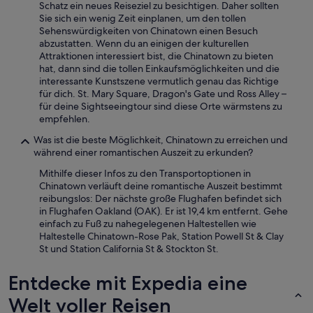
.
Schatz ein neues Reiseziel zu besichtigen. Daher sollten
h
I
Sie sich ein wenig Zeit einplanen, um den tollen
t
c
Sehenswürdigkeiten von Chinatown einen Besuch
)
h
abzustatten. Wenn du an einigen der kulturellen
.
w
Attraktionen interessiert bist, die Chinatown zu bieten
A
ü
hat, dann sind die tollen Einkaufsmöglichkeiten und die
m
r
interessante Kunstszene vermutlich genau das Richtige
b
d
für dich. St. Mary Square, Dragon's Gate und Ross Alley –
e
e
für deine Sightseeingtour sind diese Orte wärmstens zu
s
n
empfehlen.
t
i
e
c
Was ist die beste Möglichkeit, Chinatown zu erreichen und
n
h
während einer romantischen Auszeit zu erkunden?
e
t
Mithilfe dieser Infos zu den Transportoptionen in
x
n
Chinatown verläuft deine romantische Auszeit bestimmt
t
o
reibungslos: Der nächste große Flughafen befindet sich
e
c
in Flughafen Oakland (OAK). Er ist 19,4 km entfernt. Gehe
r
h
einfach zu Fuß zu nahegelegenen Haltestellen wie
n
m
Haltestelle Chinatown-Rose Pak, Station Powell St & Clay
P
a
St und Station California St & Stockton St.
a
l
r
d
k
Entdecke mit Expedia eine
o
p
r
Welt voller Reisen
l
t