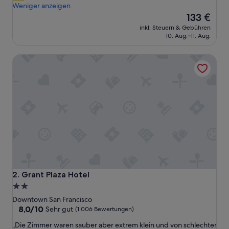
l
Weniger anzeigen
i
Der
133 €
c
Preis
inkl. Steuern & Gebühren
h
beträgt
10. Aug.–11. Aug.
m
133 €
a
Grant Plaza Hotel
l
e
i
n
e
B
a
d
e
w
a
n
n
Grant Plaza Hotel
2. Grant Plaza Hotel
e
2.0-
m
Sterne-
i
Downtown San Francisco
t
Unterkunft
8.0
8,0/10
Sehr gut
(1.006 Bewertungen)
s
von
„
„Die Zimmer waren sauber aber extrem klein und von schlechter
e
10,