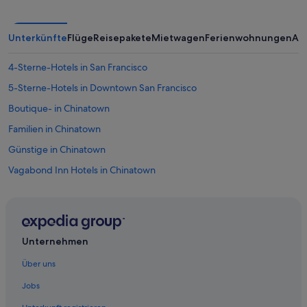
ä
ü
t
b
z
e
e
Unterkünfte
Flüge
Reisepakete
Mietwagen
Ferienwohnungen
An
r
s
n
u
a
4-Sterne-Hotels in San Francisco
c
c
h
5-Sterne-Hotels in Downtown San Francisco
h
e
t
Boutique- in Chinatown
n
e
.
n
Familien in Chinatown
“
“
Günstige in Chinatown
Vagabond Inn Hotels in Chinatown
Civic Center: Hotels
Hotels nahe Club Fugazi
All-Inclusive- in Downtown San Francisco
Unternehmen
Boutique- in Downtown San Francisco
Über uns
Familien in Downtown San Francisco
Jobs
Hotels mit Frühstück in Downtown San Francisco