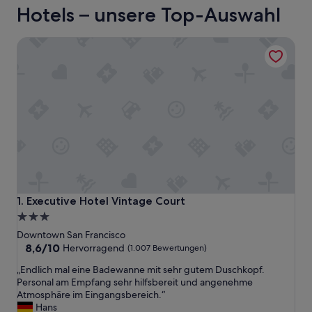
Hotels – unsere Top-Auswahl
Executive Hotel Vintage Court
Executive Hotel Vintage Court
1. Executive Hotel Vintage Court
3.0-
Sterne-
Downtown San Francisco
Unterkunft
8.6
8,6/10
Hervorragend
(1.007 Bewertungen)
von
„
„Endlich mal eine Badewanne mit sehr gutem Duschkopf.
10,
E
Personal am Empfang sehr hilfsbereit und angenehme
Hervorragend,
n
Atmosphäre im Eingangsbereich.“
(1.007
d
Hans
Bewertungen)