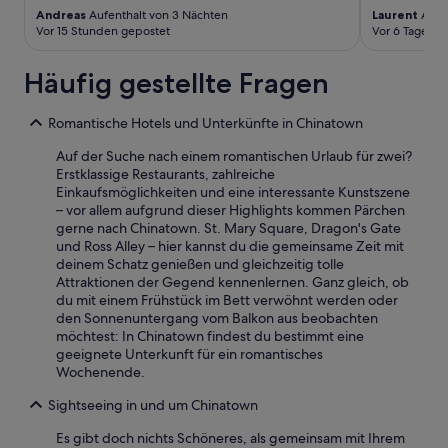
u
e
Andreas
Aufenthalt von 3 Nächten
Laurent
Aufen
g
n
n
Vor 15 Stunden gepostet
Vor 6 Tagen g
e
d
b
n
P
e
e
Häufig gestellte Fragen
a
s
h
r
s
m
k
e
Romantische Hotels und Unterkünfte in Chinatown
e
p
r
r
l
Auf der Suche nach einem romantischen Urlaub für zwei?
s
e
a
Erstklassige Restaurants, zahlreiche
e
s
t
Einkaufsmöglichkeiten und eine interessante Kunstszene
i
Z
z
– vor allem aufgrund dieser Highlights kommen Pärchen
n
i
i
gerne nach Chinatown. St. Mary Square, Dragon's Gate
(
m
n
und Ross Alley – hier kannst du die gemeinsame Zeit mit
7
m
k
deinem Schatz genießen und gleichzeitig tolle
5
e
l
Attraktionen der Gegend kennenlernen. Ganz gleich, ob
D
r
u
du mit einem Frühstück im Bett verwöhnt werden oder
o
b
s
den Sonnenuntergang vom Balkon aus beobachten
l
e
i
möchtest: In Chinatown findest du bestimmt eine
l
k
v
geeignete Unterkunft für ein romantisches
a
o
“
Wochenende.
r
m
/
m
Sightseeing in und um Chinatown
N
e
a
n
Es gibt doch nichts Schöneres, als gemeinsam mit Ihrem
c