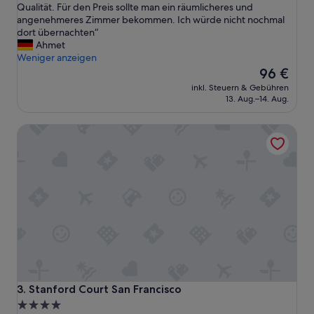
D
Qualität. Für den Preis sollte man ein räumlicheres und
h
Sehr
i
angenehmeres Zimmer bekommen. Ich würde nicht nochmal
r
gut,
e
dort übernachten“
g
(1.006
Z
Ahmet
u
Bewertungen)
i
Weniger anzeigen
t
m
Der
e
96 €
m
Preis
m
inkl. Steuern & Gebühren
e
beträgt
D
13. Aug.–14. Aug.
r
96 €
u
w
s
Stanford Court San Francisco
a
c
r
h
e
k
n
o
s
p
a
f
u
.
b
P
e
e
r
r
a
s
b
o
e
n
Stanford Court San Francisco
3. Stanford Court San Francisco
r
a
4.0-
e
l