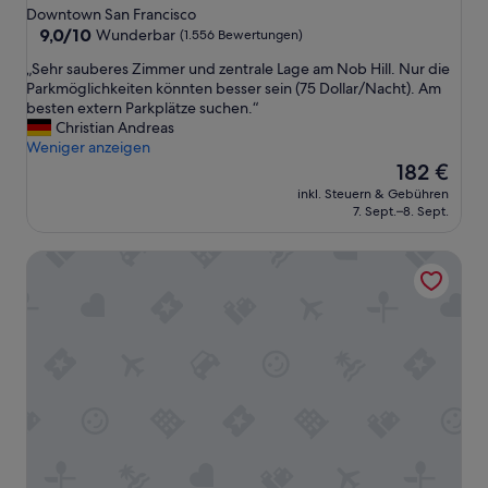
Sterne-
x
Downtown San Francisco
a
t
Unterkunft
9.0
9,0/10
m
Wunderbar
(1.556 Bewertungen)
r
von
E
„
„Sehr sauberes Zimmer und zentrale Lage am Nob Hill. Nur die
e
10,
m
S
Parkmöglichkeiten könnten besser sein (75 Dollar/Nacht). Am
m
Wunderbar,
p
e
besten extern Parkplätze suchen.“
k
(1.556
f
h
Christian Andreas
l
Bewertungen)
a
r
Weniger anzeigen
e
n
s
Der
i
182 €
g
a
Preis
n
s
inkl. Steuern & Gebühren
u
beträgt
u
e
7. Sept.–8. Sept.
b
182 €
n
h
e
d
r
Royal Pacific Motor Inn
r
v
h
e
o
i
s
n
l
Z
s
f
i
c
s
m
h
b
m
l
e
e
e
r
r
c
e
u
h
i
n
t
t
d
e
u