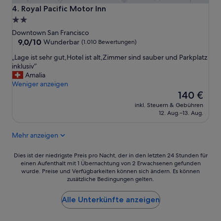
z
r
n
Royal Pacific Motor Inn
4. Royal Pacific Motor Inn
e
Q
d
2.0-
n
u
a
Sterne-
t
Downtown San Francisco
a
n
r
Unterkunft
9.0
9,0/10
l
Wunderbar
(1.010 Bewertungen)
g
a
von
i
e
„
„Lage ist sehr gut,Hotel ist alt,Zimmer sind sauber und Parkplatz
l
10,
t
n
L
inklusiv“
e
Wunderbar,
ä
e
a
Amalia
L
(1.010
t
h
g
Weniger anzeigen
a
Bewertungen)
.
m
e
Der
g
140 €
F
e
i
Preis
e
ü
A
inkl. Steuern & Gebühren
s
beträgt
a
r
12. Aug.–13. Aug.
t
t
140 €
m
d
m
s
N
e
o
Mehr anzeigen
e
o
n
s
h
b
P
p
r
Dies
H
Dies ist der niedrigste Preis pro Nacht, der in den letzten 24 Stunden für
r
h
g
einen Aufenthalt mit 1 Übernachtung von 2 Erwachsenen gefunden
ist
i
e
ä
wurde. Preise und Verfügbarkeiten können sich ändern. Es können
u
der
l
i
r
zusätzliche Bedingungen gelten.
t
niedrigste
l
s
e
,
Preis
.
s
i
H
Alle Unterkünfte anzeigen
pro
N
o
m
o
Nacht,
u
l
E
t
der
r
l