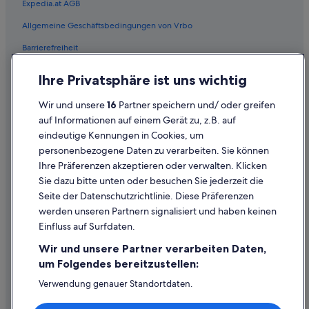
Expedia.at AGB
Russian Hill: Hotels
Allgemeine Geschäftsbedingungen von Vrbo
B&B in San Francisco
Barrierefreiheit
Hostels in San Francisco
All-Inclusive- in San Francisco
Einreisebestimmungen
Ihre Privatsphäre ist uns wichtig
Business in San Francisco
Datenschutzerklärung
Wir und unsere
16
Partner speichern und/ oder greifen
Lgbtqia-Freundliche in San Francisco
Cookie-Erklärung
auf Informationen auf einem Gerät zu, z.B. auf
Günstige in San Francisco
eindeutige Kennungen in Cookies, um
Rechtliche Hinweise/Kontakt
personenbezogene Daten zu verarbeiten. Sie können
Hotels mit Casino in San Francisco
Inhaltsrichtlinien und Melden von Inhalten
Ihre Präferenzen akzeptieren oder verwalten. Klicken
Hotels mit Frühstück in San Francisco
Sie dazu bitte unten oder besuchen Sie jederzeit die
Hilfe
Hotels mit Meerblick in San Francisco
Seite der Datenschutzrichtlinie. Diese Präferenzen
werden unseren Partnern signalisiert und haben keinen
Hotels mit Parkplatz in San Francisco
Hilfe
Einfluss auf Surfdaten.
Hotels mit Pool in San Francisco
Buchung ändern oder stornieren
Wir und unsere Partner verarbeiten Daten,
Luxus in San Francisco
Rückerstattungsprozess und Zeitrahmen
um Folgendes bereitzustellen:
Motel One Hotels in San Francisco
Buchen Sie einen Flug mit einer Gutschrift bei der Fluggesellschaft
Verwendung genauer Standortdaten.
Endgeräteeigenschaften zur Identifikation aktiv abfragen.
Strand in San Francisco
Internationale Reisedokumente
Speichern von oder Zugriff auf Informationen auf einem