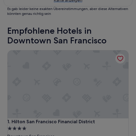
Karte anzeigen
Es gab leider keine exakten Übereinstimmungen, aber diese Alternativen
könnten genau richtig sein
Empfohlene Hotels in
Downtown San Francisco
Hilton San Francisco Financial District
Hilton San Francisco Financial District
1. Hilton San Francisco Financial District
4.0-
Sterne-