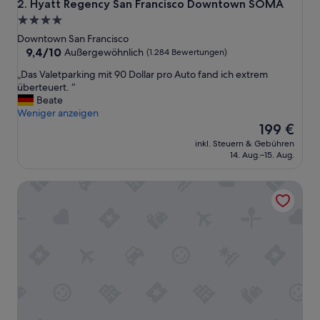
Hyatt Regency San Francisco Downtown SOMA
2. Hyatt Regency San Francisco Downtown SOMA
r
4.0-
a
Sterne-
l
Downtown San Francisco
e
Unterkunft
9.4
9,4/10
Außergewöhnlich
(1.284 Bewertungen)
L
von
„
„Das Valetparking mit 90 Dollar pro Auto fand ich extrem
a
10,
D
überteuert. “
g
Außergewöhnlich,
a
Beate
e
(1.284
s
Weniger anzeigen
.
Bewertungen)
V
Der
D
199 €
a
Preis
a
inkl. Steuern & Gebühren
l
beträgt
s
14. Aug.–15. Aug.
e
199 €
P
t
a
Hilton San Francisco Union Square
p
r
a
k
r
p
k
l
i
a
n
t
g
z
m
f
i
a
t
n
9