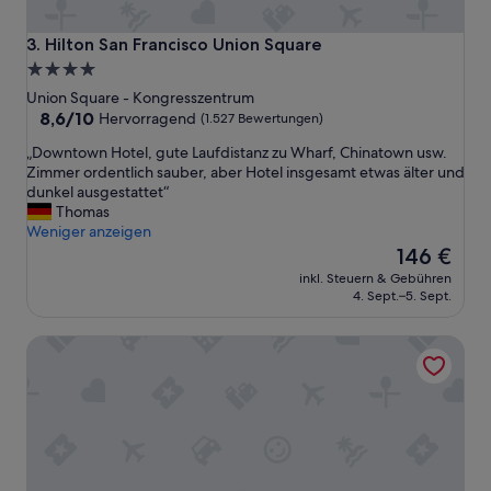
d
0
e
D
n
Hilton San Francisco Union Square
3. Hilton San Francisco Union Square
o
w
4.0-
l
i
Sterne-
l
Union Square - Kongresszentrum
r
a
Unterkunft
8.6
8,6/10
s
Hervorragend
(1.527 Bewertungen)
r
von
e
„
„Downtown Hotel, gute Laufdistanz zu Wharf, Chinatown usw.
p
10,
h
D
Zimmer ordentlich sauber, aber Hotel insgesamt etwas älter und
r
Hervorragend,
r
o
dunkel ausgestattet“
o
(1.527
t
w
Thomas
A
Bewertungen)
e
n
Weniger anzeigen
u
u
t
Der
t
146 €
e
o
Preis
o
r
inkl. Steuern & Gebühren
w
beträgt
f
z
4. Sept.–5. Sept.
n
146 €
a
u
H
n
m
Holiday Inn Golden Gateway by IHG
o
d
a
t
i
l
e
c
m
l
h
a
,
e
n
g
x
a
u
t
m
t
r