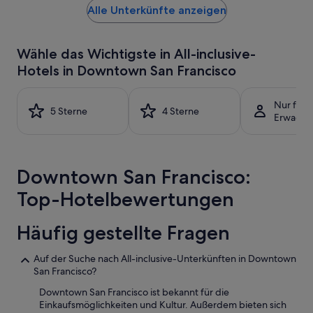
u
Alle Unterkünfte anzeigen
pro
t
t
Nacht,
o
o
der
w
s
in
n
Wähle das Wichtigste in All-inclusive-
r
den
u
a
Hotels in Downtown San Francisco
letzten
s
u
24 Stunden
w
s
für
.
m
Nur für
einen
5 Sterne
4 Sterne
Z
u
Erwachs
Aufenthalt
i
s
mit
m
s
1 Übernachtung
m
t
von
e
e
Downtown San Francisco:
2 Erwachsenen
r
.
gefunden
o
“
Top-Hotelbewertungen
wurde.
r
Preise
d
und
e
Häufig gestellte Fragen
Verfügbarkeiten
n
können
t
Auf der Suche nach All-inclusive-Unterkünften in Downtown
sich
l
San Francisco?
ändern.
i
Es
c
Downtown San Francisco ist bekannt für die
können
h
Einkaufsmöglichkeiten und Kultur. Außerdem bieten sich
zusätzliche