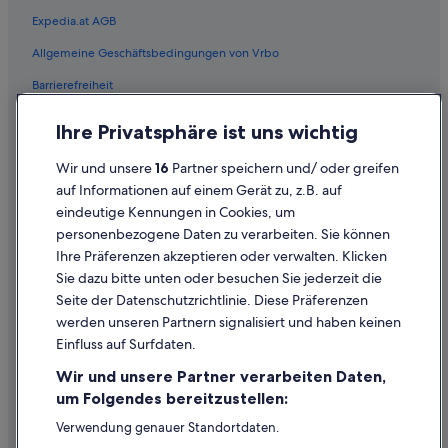
Expedia.at AGB
Mid-Market: Hotels
Allgemeine Geschäftsbedingungen von Vrbo
Historische in Nob Hill
Barrierefreiheit
Hotels mit Aussicht in Nob Hill
Nob Hill: Hotels
Einreisebestimmungen
Ihre Privatsphäre ist uns wichtig
Pacific Heights: Hotels
Datenschutzerklärung
Wir und unsere
16
Partner speichern und/ oder greifen
Ferienwohnungen in San Francisco
Cookie-Erklärung
auf Informationen auf einem Gerät zu, z.B. auf
B&B in San Francisco
eindeutige Kennungen in Cookies, um
Rechtliche Hinweise/Kontakt
personenbezogene Daten zu verarbeiten. Sie können
All-Inclusive- in San Francisco
Inhaltsrichtlinien und Melden von Inhalten
Ihre Präferenzen akzeptieren oder verwalten. Klicken
Boutique- in San Francisco
Sie dazu bitte unten oder besuchen Sie jederzeit die
Hilfe
Business in San Francisco
Seite der Datenschutzrichtlinie. Diese Präferenzen
werden unseren Partnern signalisiert und haben keinen
Lgbtqia-Freundliche in San Francisco
Hilfe
Einfluss auf Surfdaten.
Günstige in San Francisco
Buchung ändern oder stornieren
Wir und unsere Partner verarbeiten Daten,
Hotels mit Casino in San Francisco
Rückerstattungsprozess und Zeitrahmen
um Folgendes bereitzustellen:
Hotels mit Frühstück in San Francisco
Buchen Sie einen Flug mit einer Gutschrift bei der Fluggesellschaft
Verwendung genauer Standortdaten.
Endgeräteeigenschaften zur Identifikation aktiv abfragen.