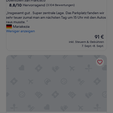
Downtown San Francisco
Unterkunft
8.8
8,8/10
Hervorragend
(3.104 Bewertungen)
von
„
„Insgesamt gut . Super zentrale Lage. Das Parkplatz fanden wir
10,
I
sehr teuer zumal man am nächsten Tag um 15 Uhr mit den Autos
Hervorragend,
n
raus musste. “
(3.104
s
Mariakezia
Bewertungen)
g
Weniger anzeigen
e
Der
91 €
s
Preis
inkl. Steuern & Gebühren
a
beträgt
7. Sept.–8. Sept.
m
91 €
t
Hyatt Regency San Francisco Downtown SOMA
g
u
t
.
S
u
p
e
r
z
e
n
t