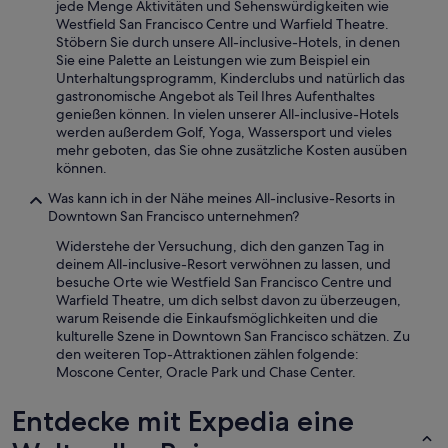
s
jede Menge Aktivitäten und Sehenswürdigkeiten wie
Bedingungen
a
Westfield San Francisco Centre und Warfield Theatre.
gelten.
u
Stöbern Sie durch unsere All-inclusive-Hotels, in denen
b
Sie eine Palette an Leistungen wie zum Beispiel ein
e
Unterhaltungsprogramm, Kinderclubs und natürlich das
r
gastronomische Angebot als Teil Ihres Aufenthaltes
,
genießen können. In vielen unserer All-inclusive-Hotels
a
werden außerdem Golf, Yoga, Wassersport und vieles
b
mehr geboten, das Sie ohne zusätzliche Kosten ausüben
e
können.
r
H
Was kann ich in der Nähe meines All-inclusive-Resorts in
o
Downtown San Francisco unternehmen?
t
Widerstehe der Versuchung, dich den ganzen Tag in
e
deinem All-inclusive-Resort verwöhnen zu lassen, und
l
besuche Orte wie Westfield San Francisco Centre und
i
Warfield Theatre, um dich selbst davon zu überzeugen,
n
warum Reisende die Einkaufsmöglichkeiten und die
s
kulturelle Szene in Downtown San Francisco schätzen. Zu
g
den weiteren Top-Attraktionen zählen folgende:
e
Moscone Center, Oracle Park und Chase Center.
s
a
Entdecke mit Expedia eine
m
t