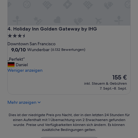
n
e
e
ä
L
m
c
a
ü
h
u
b
s
f
e
t
Holiday Inn Golden Gateway by IHG
4. Holiday Inn Golden Gateway by IHG
d
r
e
3.5-
i
t
n
Sterne-
s
Downtown San Francisco
e
T
t
Unterkunft
9.0
9,0/10
u
Wunderbar
(6.132 Bewertungen)
a
a
von
e
g
„
„Perfekt“
n
10,
r
u
P
Daniel
z
Wunderbar,
t
m
e
Weniger anzeigen
z
(6.132
.
1
r
Der
u
155 €
Bewertungen)
“
5
f
Preis
W
U
inkl. Steuern & Gebühren
e
beträgt
h
7. Sept.–8. Sept.
h
k
155 €
a
r
t
r
m
Mehr anzeigen
“
f
i
,
t
Dies
C
Dies ist der niedrigste Preis pro Nacht, der in den letzten 24 Stunden für
d
einen Aufenthalt mit 1 Übernachtung von 2 Erwachsenen gefunden
ist
h
e
wurde. Preise und Verfügbarkeiten können sich ändern. Es können
der
i
n
zusätzliche Bedingungen gelten.
niedrigste
n
A
Preis
a