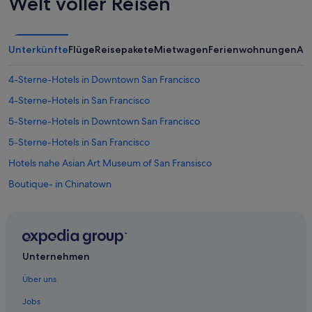
Welt voller Reisen
e
t
w
a
Unterkünfte
Flüge
Reisepakete
Mietwagen
Ferienwohnungen
An
s
ä
l
4-Sterne-Hotels in Downtown San Francisco
t
4-Sterne-Hotels in San Francisco
e
r
5-Sterne-Hotels in Downtown San Francisco
u
n
5-Sterne-Hotels in San Francisco
d
Hotels nahe Asian Art Museum of San Fransisco
d
u
Boutique- in Chinatown
n
k
Romantische in Chinatown
e
Vagabond Inn Hotels in Chinatown
l
a
Chinatown: Hotels
u
Unternehmen
s
Civic Center: Hotels
g
Über uns
Boutique- in Downtown San Francisco
e
s
Jobs
Business in Downtown San Francisco