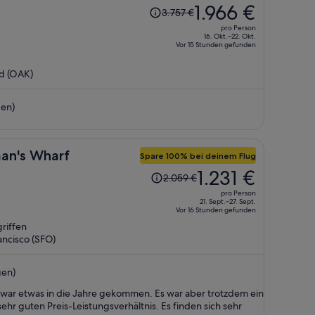
Der
1.966 €
3.757 €
Preis
pro Person
betrug
16. Okt.–22. Okt.
Vor 15 Stunden gefunden
3.757 €,
jetzt
d (OAK)
beträgt
er
en)
1.966 €
pro
Person
man's Wharf
Spare 100% bei deinem Flug
Der
1.231 €
2.059 €
Preis
pro Person
betrug
21. Sept.–27. Sept.
Vor 16 Stunden gefunden
2.059 €,
riffen
jetzt
ancisco (SFO)
beträgt
er
gen)
1.231 €
pro
 zwar etwas in die Jahre gekommen. Es war aber trotzdem ein
Person
hr guten Preis-Leistungsverhältnis. Es finden sich sehr