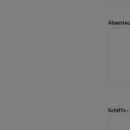
Abenteu
PIER 39 Thr
Schiffs
Golden Gat