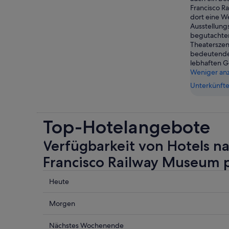
Francisco R
dort eine We
Ausstellung
begutachten
Theaterszen
bedeutende
lebhaften 
Weniger an
Unterkünfte
Top-Hotelangebote
Verfügbarkeit von Hotels n
Francisco Railway Museum 
Prüfe
Heute
die
Preise
Prüfe
Morgen
nahe
die
San
Preise
Prüfe
Nächstes Wochenende