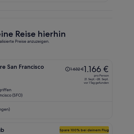
ine Reise hierhin
lisierte Preise anzuzeigen.
Der
re San Francisco
1.166 €
1.632 €
Preis
pro Person
betrug
21. Sept.–28. Sept.
vor 1 Tag gefunden
1.632 €,
riffen
jetzt
cisco (SFO)
beträgt
er
ngen)
1.166 €
pro
Person
ub
Spare 100% bei deinem Flug