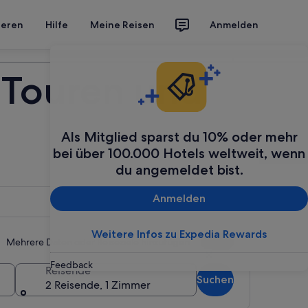
ieren
Hilfe
Meine Reisen
Anmelden
Deine Reise planen
 Touren und
Als Mitglied sparst du 10% oder mehr
bei über 100.000 Hotels weltweit, wenn
du angemeldet bist.
Anmelden
Weitere Infos zu Expedia Rewards
Mehrere Daten oder Reiseziele hinzufügen
Feedback
Reisende
Suchen
2 Reisende, 1 Zimmer