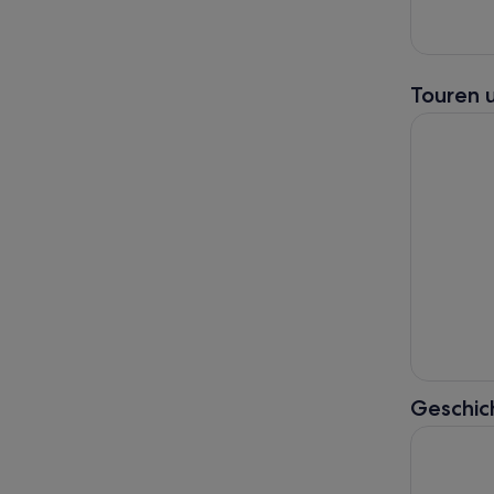
Touren 
Big Bus S
Geschic
Kalifornis