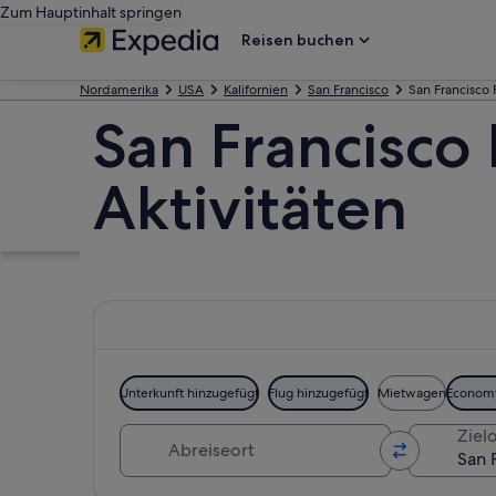
Zum Hauptinhalt springen
Reisen buchen
Nordamerika
USA
Kalifornien
San Francisco
San Francisco
San Francisco
Aktivitäten
Unterkunft hinzugefügt
Flug hinzugefügt
Mietwagen
Econom
Abreiseort
Zielo