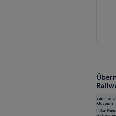
Übern
Rail
San Franc
Museum
In San Franc
auch ein Be