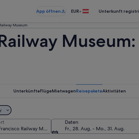
•
App öffnen
EUR
Unterkunft registr
 Railway Museum
 Railway Museum:
Unterkünfte
Flüge
Mietwagen
Reisepakete
Aktivitäten
y
rt
Daten
Fr., 28. Aug. - Mo., 31. Aug.