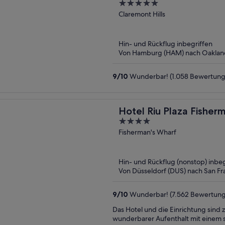
5
out
Claremont Hills
of
5
Hin- und Rückflug inbegriffen
Von Hamburg (HAM) nach Oaklan
9
/
10
Wunderbar! (1.058 Bewertung
Hotel Riu Plaza Fisher
4
out
Fisherman's Wharf
of
5
Hin- und Rückflug (nonstop) inbeg
Von Düsseldorf (DUS) nach San Fr
9
/
10
Wunderbar! (7.562 Bewertun
Das Hotel und die Einrichtung sind
wunderbarer Aufenthalt mit einem se