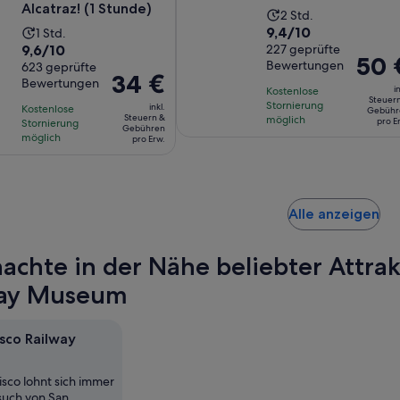
Alcatraz! (1 Stunde)
Die
2 Std.
9.4
9,4/10
Die
1 Std.
Aktivität
9.6
9,6/10
von
227 geprüfte
Aktivität
dauert
Der
50 
Bewertungen
von
623 geprüfte
10,
dauert
2
Der
34 €
Preis
Bewertungen
10,
basierend
1 Stunde
Stunden
in
Kostenlose
Preis
beträg
Steuer
basierend
auf
Stornierung
inkl.
Kostenlose
Gebühr
beträgt
50 €
Steuern &
möglich
auf
pro E
Stornierung
227
Gebühren
34 €
pro
möglich
pro Erw.
623
Bewertungen.
pro
Erw.
Bewertungen.
Erw.
Wi
Alle anzeigen
in
ei
achte in der Nähe beliebter Attrak
ne
Ta
way Museum
ge
isco Railway
isco lohnt sich immer
such von San