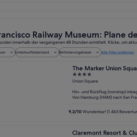
rancisco Railway Museum: Plane de
urden innerhalb der vergangenen 48 Stunden ermittelt. Klicke, um aktua
auer
Unterkunftsstandard
Beförderungsklasse
Alle Filter entfernen
The Marker Union Squa
4
out
Union Square
of
Hin- und Rückflug (nonstop) inbeg
5
Von Hamburg (HAM) nach San Fran
9,2
/
10
Wunderbar! (1.463 Bewertu
Claremont Resort & Cl