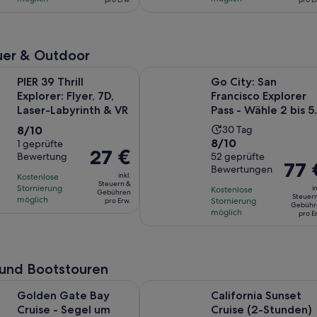
281
149
168 €
185 €
Bewertungen.
Bewertungen.
pro
pro
Erw.
Erw.
er & Outdoor
Wird in einem neue
ill Explorer: Flyer, 7D, Laser-Labyrinth & VR
Go City: San Francisco Explorer Pa
PIER 39 Thrill
Go City: San
Explorer: Flyer, 7D,
Francisco Explorer
Laser-Labyrinth & VR
Pass - Wähle 2 bis 5
Attraktionen
8.0
Die
8/10
30 Tag
8.0
8/10
von
1 geprüfte
Aktivität
Der
27 €
Bewertung
von
52 geprüfte
10,
dauert
Der
77 
Preis
Bewertungen
10,
basierend
30 Tage
inkl.
Kostenlose
Preis
beträgt
Steuern &
basierend
auf
Stornierung
in
Kostenlose
Gebühren
beträg
27 €
Steuer
möglich
auf
Stornierung
pro Erw.
einer
Gebühr
77 €
pro
möglich
pro E
52
Bewertung.
pro
Erw.
Bewertungen.
Erw.
- und Bootstouren
Wird in einem ne
e Bay Cruise - Segel um Alcatraz! (1 Stunde)
California Sunset Cruise (2-Stunde
Golden Gate Bay
California Sunset
Cruise - Segel um
Cruise (2-Stunden)