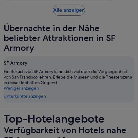
623
pro
Bewertungen.
Wird
Alle anzeigen
Erw.
in
einem
Übernachte in der Nähe
neuen
Tab
beliebter Attraktionen in SF
geöffnet
Armory
SF Armory
Ein Besuch von SF Armory kann dich viel über die Vergangenheit
von San Francisco lehren. Erlebe die Museen und die Theaterszene
in dieser lebhaften Gegend.
Weniger anzeigen
Unterkünfte anzeigen
Top-Hotelangebote
Verfügbarkeit von Hotels nahe