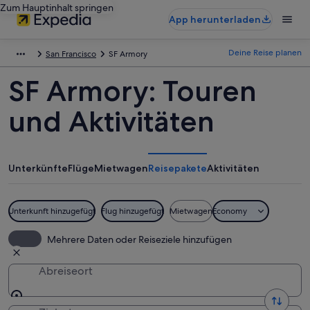
Zum Hauptinhalt springen
App herunterladen
Deine Reise planen
San Francisco
SF Armory
SF Armory: Touren
und Aktivitäten
Unterkünfte
Flüge
Mietwagen
Reisepakete
Aktivitäten
Unterkunft hinzugefügt
Flug hinzugefügt
Mietwagen
Economy
Mehrere Daten oder Reiseziele hinzufügen
Abreiseort