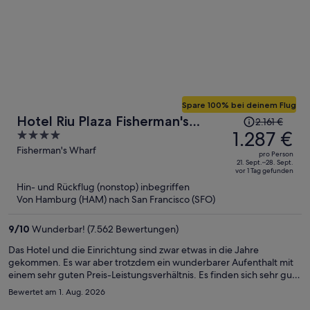
Spare 100% bei deinem Flug
Der
Hotel Riu Plaza Fisherman's
2.161 €
Preis
1.287 €
4
Wharf
betrug
out
Fisherman's Wharf
pro Person
2.161 €,
of
21. Sept.–28. Sept.
vor 1 Tag gefunden
jetzt
5
Hin- und Rückflug (nonstop) inbegriffen
beträgt
Von Hamburg (HAM) nach San Francisco (SFO)
er
1.287 €
9
/
10
Wunderbar! (7.562 Bewertungen)
pro
Person
Das Hotel und die Einrichtung sind zwar etwas in die Jahre
gekommen. Es war aber trotzdem ein wunderbarer Aufenthalt mit
einem sehr guten Preis-Leistungsverhältnis. Es finden sich sehr gute
Betten mit sehr guter Bettwäsche und erstklassiger Matratze,
Bewertet am 1. Aug. 2026
ferner eine alte, aber wertige Einrichtung, sehr gute Handtücher,