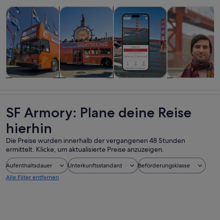
Wird in einem neuen Tab geöffne
Wird in einem neuen Tab
W
Touren und Tagesausflüge
Geschichte & Kultur
Private & individuelle Touren
Abenteuer & 
Touren und
Geschichte &
Private &
Abenteuer &
Tagesausflüge
Kultur
individuelle
Outdoor
Touren
SF Armory: Plane deine Reise
hierhin
Die Preise wurden innerhalb der vergangenen 48 Stunden
ermittelt. Klicke, um aktualisierte Preise anzuzeigen.
Aufenthaltsdauer
Unterkunftsstandard
Beförderungsklasse
Alle Filter entfernen