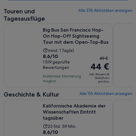
Touren und
Alle 276 Aktivitäten anzeigen
Tagesausflüge
Big Bus San Francisco Hop-On Hop-Off Sightseeing Tour 
San Franci
Big Bus San Francisco Hop-
On Hop-Off Sightseeing
Tour mit dem Open-Top-Bus
Die
mind. 1 Tag(e)
8.6
8,6/10
Aktivität
Der
49 €
von
1 519 geprüfte
dauert
44 €
vorherige
Bewertungen
10,
1 Tag
Preis
basierend
inkl. Steuern &
Kostenlose Stornierung
war
Gebühren
auf
möglich
pro Erw.
49 €
1519
und
Geschichte & Kultur
Alle 116 Aktivitäten anzeigen
Bewertungen.
der
Kalifornische Akademie der Wissenschaften Eintritt tagsübe
San Franci
aktuelle
Kalifornische Akademie der
Preis
Wissenschaften Eintritt
beträgt
tagsüber
44 €
Die
23 Std. 59 Min.
pro
8.6
8,6/10
Aktivität
Erw.