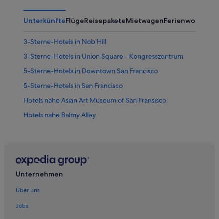
Unterkünfte
Flüge
Reisepakete
Mietwagen
Ferienwohnung
3-Sterne-Hotels in Nob Hill
3-Sterne-Hotels in Union Square - Kongresszentrum
5-Sterne-Hotels in Downtown San Francisco
5-Sterne-Hotels in San Francisco
Hotels nahe Asian Art Museum of San Fransisco
Hotels nahe Balmy Alley
Günstige in Chinatown
Vagabond Inn Hotels in Chinatown
Civic Center: Hotels
All-Inclusive- in Downtown San Francisco
Unternehmen
Boutique- in Downtown San Francisco
Über uns
Familien in Downtown San Francisco
Jobs
Hotels mit Frühstück in Downtown San Francisco