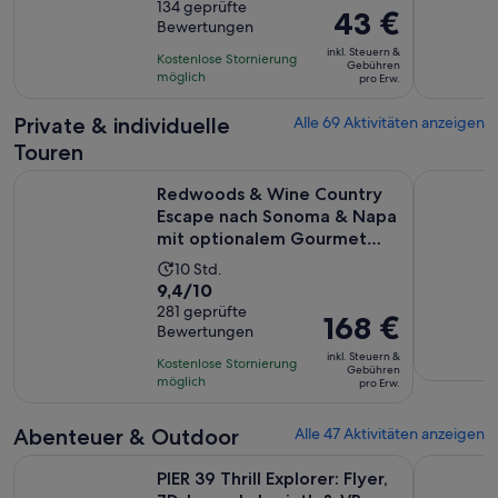
von
134 geprüfte
dauert
Der
43 €
Bewertungen
10,
23
Preis
basierend
inkl. Steuern &
Stunden
Kostenlose Stornierung
beträgt
Gebühren
auf
möglich
und
pro Erw.
43 €
134
59
pro
Private & individuelle
Alle 69 Aktivitäten anzeigen
Bewertungen.
Minuten
Erw.
Touren
Redwoods & Wine Country Escape nach Sonoma & Napa mit 
Muir Wood
Redwoods & Wine Country
Escape nach Sonoma & Napa
mit optionalem Gourmet
Lu...
Die
10 Std.
9.4
9,4/10
Aktivität
von
281 geprüfte
dauert
Der
168 €
Bewertungen
10,
10
Preis
basierend
inkl. Steuern &
Stunden
Kostenlose Stornierung
beträgt
Gebühren
auf
möglich
pro Erw.
168 €
281
pro
Bewertungen.
Abenteuer & Outdoor
Alle 47 Aktivitäten anzeigen
Erw.
Wird i
PIER 39 Thrill Explorer: Flyer, 7D, Laser-Labyrinth & VR
Go City: S
PIER 39 Thrill Explorer: Flyer,