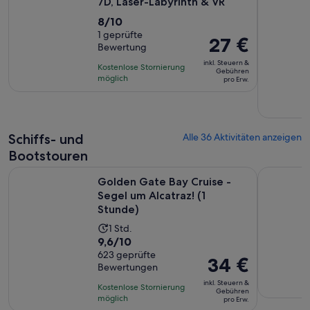
7D, Laser-Labyrinth & VR
8.0
8/10
von
1 geprüfte
Der
27 €
Bewertung
10,
Preis
basierend
inkl. Steuern &
Kostenlose Stornierung
beträgt
Gebühren
auf
möglich
pro Erw.
27 €
einer
pro
Bewertung.
Erw.
Schiffs- und
Alle 36 Aktivitäten anzeigen
Bootstouren
Wird
Golden Gate Bay Cruise - Segel um Alcatraz! (1 Stunde)
California
Golden Gate Bay Cruise -
Segel um Alcatraz! (1
Stunde)
Die
1 Std.
9.6
9,6/10
Aktivität
von
623 geprüfte
dauert
Der
34 €
Bewertungen
10,
1 Stunde
Preis
basierend
inkl. Steuern &
Kostenlose Stornierung
beträgt
Gebühren
auf
möglich
pro Erw.
34 €