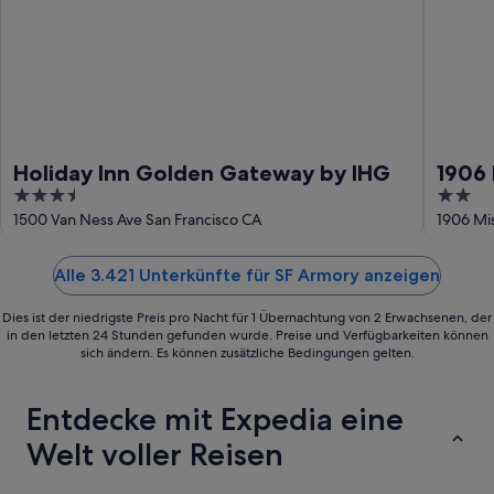
Holiday Inn Golden Gateway by IHG
1906 
3.5
2
out
out
1500 Van Ness Ave San Francisco CA
1906 Mis
of
of
5
5
Alle 3.421 Unterkünfte für SF Armory anzeigen
Dies ist der niedrigste Preis pro Nacht für 1 Übernachtung von 2 Erwachsenen, der
in den letzten 24 Stunden gefunden wurde. Preise und Verfügbarkeiten können
sich ändern. Es können zusätzliche Bedingungen gelten.
Entdecke mit Expedia eine
Welt voller Reisen