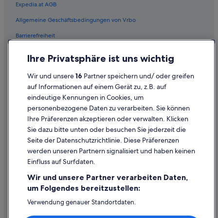
Expedia.at AGB
Hotels mit Aussicht in Nob Hill
Allgemeine Geschäftsbedingungen von Vrbo
Noe Valley: Hotels
Barrierefreiheit
North Beach: Hotels
Einreisebestimmungen
Ihre Privatsphäre ist uns wichtig
Pacific Heights: Hotels
Datenschutzerklärung
Hotels nahe S-Bahn-Station Embarcadero
Wir und unsere
16
Partner speichern und/ oder greifen
Cookie-Erklärung
auf Informationen auf einem Gerät zu, z.B. auf
Aparthotels in San Francisco
eindeutige Kennungen in Cookies, um
Rechtliche Hinweise/Kontakt
B&B in San Francisco
personenbezogene Daten zu verarbeiten. Sie können
Inhaltsrichtlinien und Melden von Inhalten
Best Western Hotels in San Francisco
Ihre Präferenzen akzeptieren oder verwalten. Klicken
Sie dazu bitte unten oder besuchen Sie jederzeit die
Business in San Francisco
Hilfe
Seite der Datenschutzrichtlinie. Diese Präferenzen
Four Seasons Hotels in San Francisco
werden unseren Partnern signalisiert und haben keinen
Hilfe
Hilton Hotels in San Francisco
Einfluss auf Surfdaten.
Buchung ändern oder stornieren
Hotels mit Casino in San Francisco
Wir und unsere Partner verarbeiten Daten,
Rückerstattungsprozess und Zeitrahmen
um Folgendes bereitzustellen:
Hotels mit Frühstück in San Francisco
Buchen Sie einen Flug mit einer Gutschrift bei der Fluggesellschaft
Verwendung genauer Standortdaten.
Hotels mit Meerblick in San Francisco
Endgeräteeigenschaften zur Identifikation aktiv abfragen.
Internationale Reisedokumente