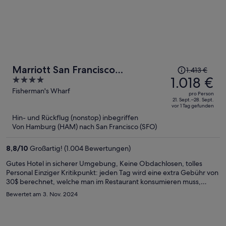
Der
Marriott San Francisco
1.413 €
Preis
1.018 €
4
Fisherman's Wharf
betrug
out
Fisherman's Wharf
pro Person
1.413 €,
of
21. Sept.–28. Sept.
vor 1 Tag gefunden
jetzt
5
Hin- und Rückflug (nonstop) inbegriffen
beträgt
Von Hamburg (HAM) nach San Francisco (SFO)
er
1.018 €
8,8
/
10
Großartig! (1.004 Bewertungen)
pro
Person
Gutes Hotel in sicherer Umgebung, Keine Obdachlosen, tolles
Personal Einziger Kritikpunkt: jeden Tag wird eine extra Gebühr von
30$ berechnet, welche man im Restaurant konsumieren muss,
leider ist das Essen im Restaurant nicht sehr wohlschmeckend. Also
Bewertet am 3. Nov. 2024
am besten die separate Gebühr in der Bar konsumieren- ein Glas
Wein kostet sowieso 16$…