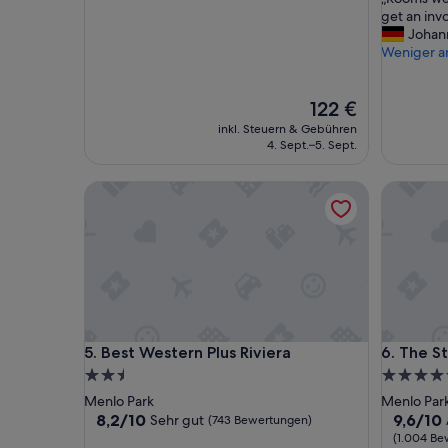
10,
10,
R
get an invo
Wunderbar,
Sehr
o
Johan
(1.008
gut,
o
Weniger a
Bewertungen)
(912
m
Bewertu
s
Der
w
122 €
Preis
e
inkl. Steuern & Gebühren
beträgt
r
4. Sept.–5. Sept.
122 €
e
n
Best Western Plus Riviera
The Stan
o
t
c
l
e
a
n
e
d
Best Western Plus Riviera
The Stan
5. Best Western Plus Riviera
6. The S
.
2.5-
4.5-
T
o
Sterne-
Sterne-
Menlo Park
Menlo Par
o
Unterkunft
Unterkun
8.2
9.6
8,2/10
9,6/10
Sehr gut
(743 Bewertungen)
k
von
von
(1.004 Be
s