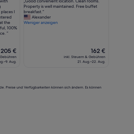
„
 with
„Good convenient location. Clean rooms.
10,
F
G
g
Property is well maintained. Free buffet
Wunderbar,
r
o
 places I
breakfast.“
(372
ü
o
entered
Alexander
Bewertungen)
h
d
at the
Weniger anzeigen
s
c
ful, 100%
t
o
ce. “
ü
n
c
v
k
e
Der
Der
205 €
162 €
,
n
Preis
Preis
& Gebühren
inkl. Steuern & Gebühren
f
i
beträgt
beträgt
ug.–9. Aug.
21. Aug.–22. Aug.
r
e
205 €
162 €
e
n
u
t
n
l
d
o
rde. Preise und Verfügbarkeiten können sich ändern. Es können
l
c
i
a
c
t
h
i
e
o
s
n
u
.
n
C
d