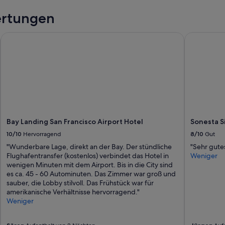
o
r
ertungen
t
.
aterfront
Bay Landing San Francisco Airport Hotel
Sonesta Sil
V
e
r
y
s
t
r
o
n
g
Bay Landing San Francisco Airport Hotel
Sonesta Si
p
10/10
Hervorragend
8/10
Gut
r
"Wunderbare Lage, direkt an der Bay. Der stündliche
"Sehr gute
o
Flughafentransfer (kostenlos) verbindet das Hotel in
Weniger
p
wenigen Minuten mit dem Airport. Bis in die City sind
o
es ca. 45 - 60 Autominuten. Das Zimmer war groß und
s
sauber, die Lobby stilvoll. Das Frühstück war für
i
amerikanische Verhältnisse hervorragend."
t
Weniger
i
o
n