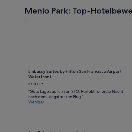
Menlo Park: Top-Hotelbew
Embassy Suites by Hilton San Francisco Airport W
Embassy Suites by Hilton San Francisco Airport
Waterfront
8/10
Gut
"Gute Lage südlich von SFO. Perfekt für erste Nacht
nach dem Langstrecken Flug."
Weniger