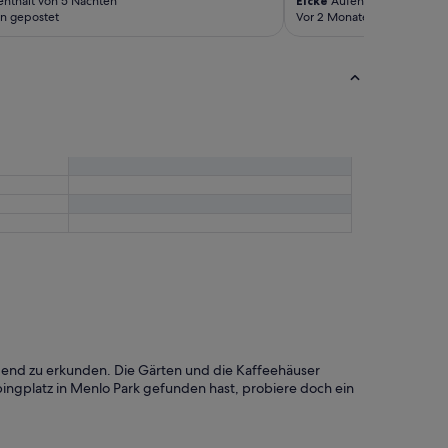
nthalt von 5 Nächten
Eicke
Aufenthalt von 1 Nach
f
n gepostet
Vor 2 Monaten gepostet
a
s
t
.
“
egend zu erkunden. Die Gärten und die Kaffeehäuser
ngplatz in Menlo Park gefunden hast, probiere doch ein