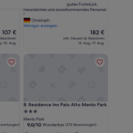
10,
„
„Sehr gutes Hotel, sehr gutes Frühstück,
y“
Außergewöhnlich,
S
freundliches und zuvorkommendes Personal.
(580
e
“
Bewertungen)
h
Christoph
r
Weniger anzeigen
g
Der
Der
107 €
182 €
u
Preis
Preis
& Gebühren
inkl. Steuern & Gebühren
t
beträgt
beträgt
g.–15. Aug.
16. Aug.–17. Aug.
e
107 €
182 €
s
Residence Inn Palo Alto Menlo Park
H
o
t
e
l
,
s
e
h
Residence Inn Palo Alto Menlo Park
8. Residence Inn Palo Alto Menlo Park
r
g
3.0-
u
Sterne-
Menlo Park
t
Unterkunft
9.0
9,0/10
Wunderbar
ewertungen)
(372 Bewertungen)
e
von
s