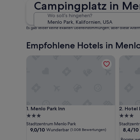
30. Okt. - 1. Nov.
Campingplatz in Men
Wo soll’s hingehen?
Es gab leider keine exakten Übereinstimmungen, aber diese Altern
Empfohlene Hotels in Menlo
Menlo Park Inn
Hotel Lu
Menlo Park Inn
Hotel Lu
1. Menlo Park Inn
2. Hotel
3.0-
3.0-
Sterne-
Sterne-
Stadtzentrum Menlo Park
Stadtzent
Unterkunft
Unterkun
9.0
8.4
9,0/10
8,4/10
Wunderbar
(1.008 Bewertungen)
von
von
„
„Rooms wer