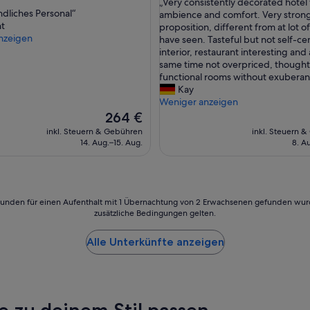
„
„Very consistently decorated hotel
10,
s
ndliches Personal“
V
ambience and comfort. Very stron
wöhnlich,
Außergewöhnlich,
l
nt
e
proposition, different from at lot of
(521
i
nzeigen
r
have seen. Tasteful but not self-c
ngen)
Bewertungen)
t
y
interior, restaurant interesting and 
t
c
same time not overpriced, thought
l
o
functional rooms without exuberan
e
n
Kay
s
s
Weniger anzeigen
t
i
Der
264 €
u
s
Preis
inkl. Steuern & Gebühren
inkl. Steuern 
c
t
beträgt
14. Aug.–15. Aug.
8. A
k
e
264 €
b
n
u
t
t
l
t
y
24 Stunden für einen Aufenthalt mit 1 Übernachtung von 2 Erwachsenen gefunden wu
h
d
zusätzliche Bedingungen gelten.
e
e
y
c
Alle Unterkünfte anzeigen
c
o
a
r
m
a
e
t
t
e
e zu deinem Stil passen