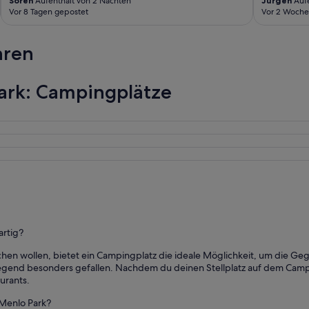
Sören
Aufenthalt von 2 Nächten
Jürgen
Aufe
,
Vor 8 Tagen gepostet
Vor 2 Woche
d
i
f
hren
f
e
r
ark: Campingplätze
e
n
t
f
r
o
m
a
t
l
o
t
artig?
o
f
chen wollen, bietet ein Campingplatz die ideale Möglichkeit, um die G
p
gend besonders gefallen. Nachdem du deinen Stellplatz auf dem Campi
l
urants.
a
 Menlo Park?
c