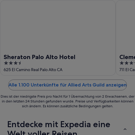
Aug.
Sheraton Palo Alto Hotel
Clement 
Sheraton Palo Alto Hotel
Cleme
3.5
5
Urban
out
out
625 El Camino Real Palo Alto CA
711 El C
of
of
5
5
Alle 1.100 Unterkünfte für Allied Arts Guild anzeigen
Dies ist der niedrigste Preis pro Nacht für 1 Übernachtung von 2 Erwachsenen, der
in den letzten 24 Stunden gefunden wurde. Preise und Verfügbarkeiten können
sich ändern. Es können zusätzliche Bedingungen gelten.
Entdecke mit Expedia eine
Welt voller Reisen