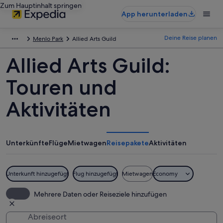
Zum Hauptinhalt springen
App herunterladen
Deine Reise planen
Menlo Park
Allied Arts Guild
Allied Arts Guild:
Touren und
Aktivitäten
Unterkünfte
Flüge
Mietwagen
Reisepakete
Aktivitäten
Unterkunft hinzugefügt
Flug hinzugefügt
Mietwagen
Economy
Mehrere Daten oder Reiseziele hinzufügen
Abreiseort