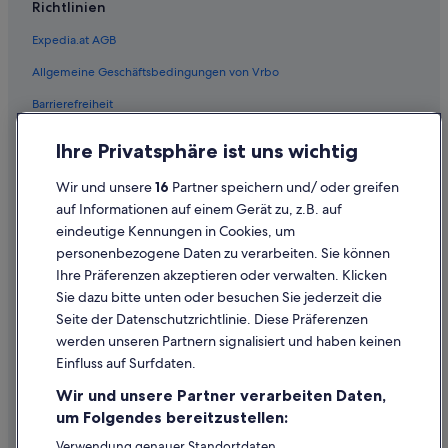
Hotels nahe Universität Stanford
Richtlinien
Expedia.at AGB
Allgemeine Geschäftsbedingungen von Vrbo
Barrierefreiheit
Einreisebestimmungen
Ihre Privatsphäre ist uns wichtig
Datenschutzerklärung
Wir und unsere
16
Partner speichern und/ oder greifen
Cookie-Erklärung
auf Informationen auf einem Gerät zu, z.B. auf
eindeutige Kennungen in Cookies, um
Rechtliche Hinweise/Kontakt
personenbezogene Daten zu verarbeiten. Sie können
Inhaltsrichtlinien und Melden von Inhalten
Ihre Präferenzen akzeptieren oder verwalten. Klicken
Sie dazu bitte unten oder besuchen Sie jederzeit die
Hilfe
Seite der Datenschutzrichtlinie. Diese Präferenzen
werden unseren Partnern signalisiert und haben keinen
Hilfe
Einfluss auf Surfdaten.
Buchung ändern oder stornieren
Wir und unsere Partner verarbeiten Daten,
Rückerstattungsprozess und Zeitrahmen
um Folgendes bereitzustellen:
Buchen Sie einen Flug mit einer Gutschrift bei der Fluggesellschaft
Verwendung genauer Standortdaten.