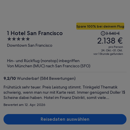
Spare 100% bei deinem Flug
Der
1 Hotel San Francisco
3.540 €
Preis
2.138 €
5
betrug
out
Downtown San Francisco
pro Person
3.540 €,
of
24. Okt.–31. Okt.
vor 1 Stunde gefunden
jetzt
5
Hin- und Rückflug (nonstop) inbegriffen
beträgt
Von München (MUC) nach San Francisco (SFO)
er
2.138 €
9,2
/
10
Wunderbar! (584 Bewertungen)
pro
Person
Frühstück sehr teuer. Preis Leistung stimmt. Trinkgeld Thematik
schwierig, wenn man nur mit Karte reist. Immer genügend Doller 1$
Scheine dabei haben. Hotel im Finanz Distrikt, somit viele
Restaurants geschlossen (WE und am Abend).
Bewertet am 12. Apr. 2026
Reisedaten auswählen