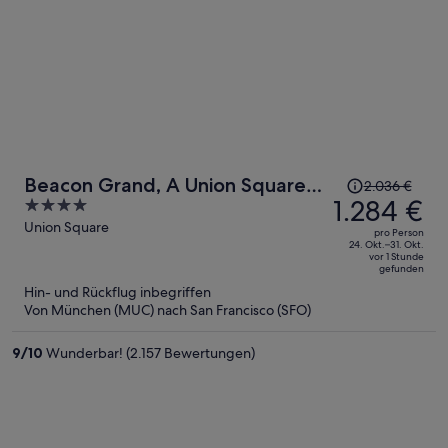
Der
Beacon Grand, A Union Square
2.036 €
Preis
1.284 €
4
Hotel
betrug
out
Union Square
pro Person
2.036 €,
of
24. Okt.–31. Okt.
vor 1 Stunde
jetzt
5
gefunden
beträgt
Hin- und Rückflug inbegriffen
er
Von München (MUC) nach San Francisco (SFO)
1.284 €
pro
9
/
10
Wunderbar! (2.157 Bewertungen)
Person