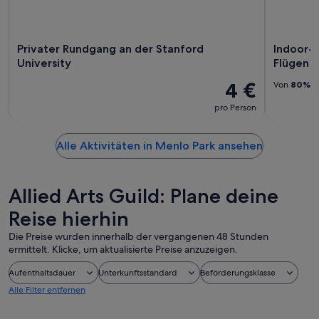
Privater Rundgang an der Stanford
Indoor-F
University
Flügen
4 €
Von
80%
d
pro Person
Alle Aktivitäten in Menlo Park ansehen
Allied Arts Guild: Plane deine
Reise hierhin
Die Preise wurden innerhalb der vergangenen 48 Stunden
ermittelt. Klicke, um aktualisierte Preise anzuzeigen.
Aufenthaltsdauer
Unterkunftsstandard
Beförderungsklasse
Alle Filter entfernen