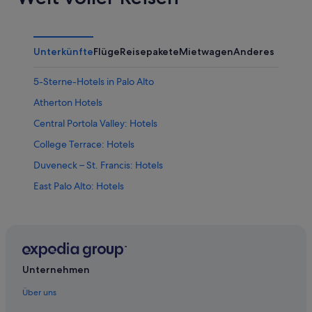
Unterkünfte
Flüge
Reisepakete
Mietwagen
Anderes
5-Sterne-Hotels in Palo Alto
Atherton Hotels
Central Portola Valley: Hotels
College Terrace: Hotels
Duveneck – St. Francis: Hotels
East Palo Alto: Hotels
Hotels nahe Facebook Campus
Hotels nahe Santa Clara County
Los Altos Hills: Hotels
Campingplätze in Menlo Park
Unternehmen
Günstige in Menlo Park
Über uns
Hyattvacations Supechain Hotels in Menlo Park