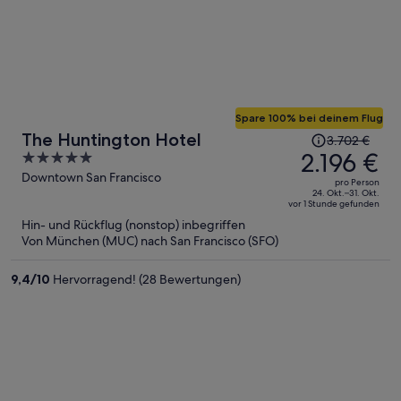
Spare 100% bei deinem Flug
Der
The Huntington Hotel
3.702 €
Preis
2.196 €
5
betrug
out
Downtown San Francisco
pro Person
3.702 €,
of
24. Okt.–31. Okt.
vor 1 Stunde gefunden
jetzt
5
Hin- und Rückflug (nonstop) inbegriffen
beträgt
Von München (MUC) nach San Francisco (SFO)
er
2.196 €
9,4
/
10
Hervorragend! (28 Bewertungen)
pro
Person