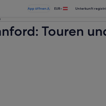
•
App öffnen
EUR
Unterkunft registr
d
anford: Touren un