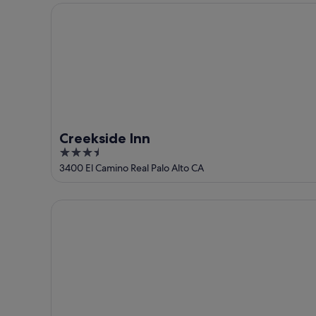
5
Creekside Inn
Creekside Inn
3.5
out
3400 El Camino Real Palo Alto CA
of
5
Hotel Keen