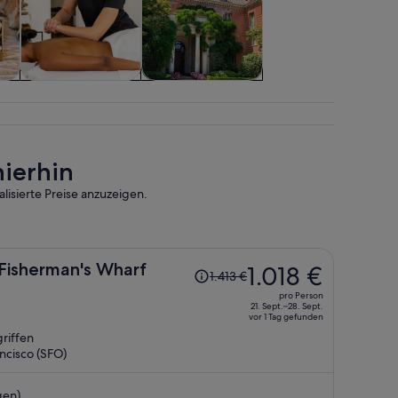
 &
Wellness
Attraktionen
hierhin
lisierte Preise anzuzeigen.
Der
 Fisherman's Wharf
1.018 €
1.413 €
Preis
pro Person
betrug
21. Sept.–28. Sept.
vor 1 Tag gefunden
1.413 €,
riffen
jetzt
cisco (SFO)
beträgt
er
gen)
1.018 €