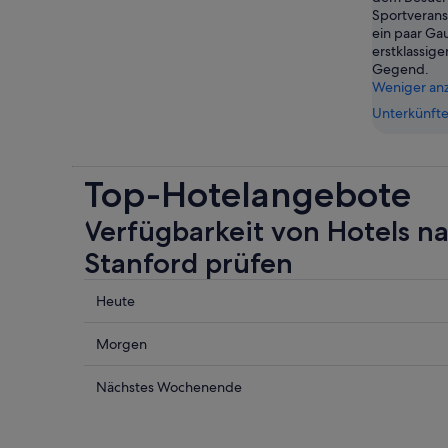
Sportverans
ein paar Ga
erstklassige
Gegend.
Weniger an
Unterkünfte
Top-Hotelangebote
Verfügbarkeit von Hotels na
Stanford prüfen
Prüfe
Heute
die
Preise
Prüfe
Morgen
nahe
die
Universität
Preise
Prüfe
Nächstes Wochenende
Stanford
nahe
die
für
Universität
Preise