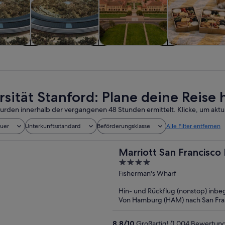
n und
Geschichte &
Private &
Essen, Trinken
sflüge
Kultur
individuelle
Nachtleben
Touren
rsität Stanford: Plane deine Reise 
urden innerhalb der vergangenen 48 Stunden ermittelt. Klicke, um aktua
auer
Unterkunftsstandard
Beförderungsklasse
Alle Filter entfernen
Marriott San Francisco
4
out
Fisherman's Wharf
of
Hin- und Rückflug (nonstop) inbeg
5
Von Hamburg (HAM) nach San Fran
8,8
/
10
Großartig! (1.004 Bewertun