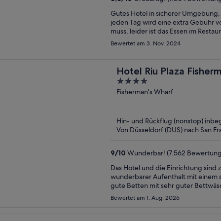
Gutes Hotel in sicherer Umgebung, K
jeden Tag wird eine extra Gebühr 
muss, leider ist das Essen im Resta
separate Gebühr in der Bar konsumi
Bewertet am 3. Nov. 2024
Hotel Riu Plaza Fisher
4
out
Fisherman's Wharf
of
5
Hin- und Rückflug (nonstop) inbeg
Von Düsseldorf (DUS) nach San Fr
9
/
10
Wunderbar! (7.562 Bewertun
Das Hotel und die Einrichtung sind
wunderbarer Aufenthalt mit einem se
gute Betten mit sehr guter Bettwäsc
wertige Einrichtung, sehr gute Handtücher
Bewertet am 1. Aug. 2026
Roomservice. Das Zimmer war auße
Teppich nicht super, aber er war noch ok. Super ist aber das Frühstück, beste Zei