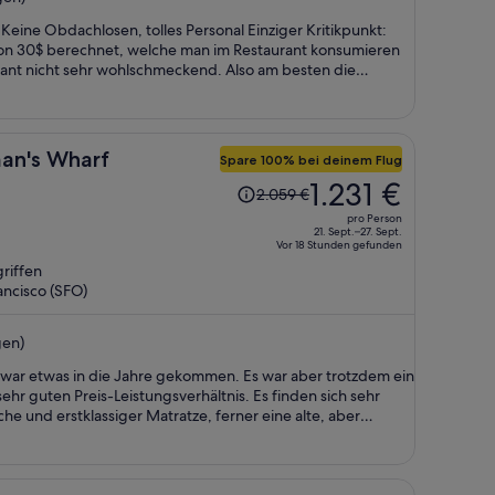
pro
eine Obdachlosen, tolles Personal Einziger Kritikpunkt:
Person
von 30$ berechnet, welche man im Restaurant konsumieren
urant nicht sehr wohlschmeckend. Also am besten die
eren- ein Glas Wein kostet sowieso 16$…
man's Wharf
Spare 100% bei deinem Flug
Der
1.231 €
2.059 €
Preis
pro Person
betrug
21. Sept.–27. Sept.
Vor 18 Stunden gefunden
2.059 €,
riffen
jetzt
ancisco (SFO)
beträgt
er
gen)
1.231 €
pro
 zwar etwas in die Jahre gekommen. Es war aber trotzdem ein
Person
hr guten Preis-Leistungsverhältnis. Es finden sich sehr
he und erstklassiger Matratze, ferner eine alte, aber
, Duschgel, Handseife, Fön und ein klasse
rdem sehr groß mit Sitzecke und WLAN. Wir fanden den
t ist 7.00 Uhr