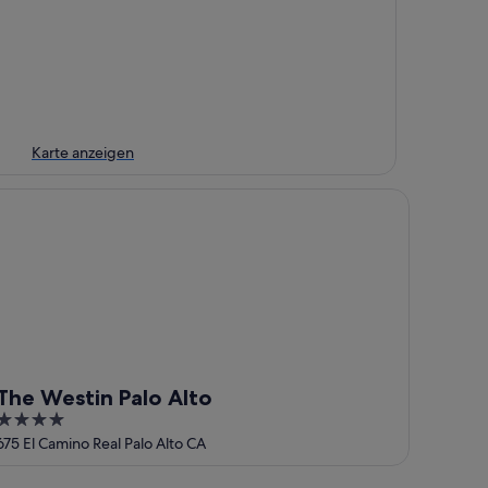
Karte anzeigen
e Westin Palo Alto
The Westin Palo Alto
4
out
675 El Camino Real Palo Alto CA
of