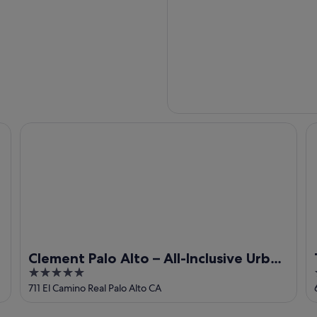
Clement Palo Alto – All-Inclusive Urban Resort
Th
Clement Palo Alto – All-Inclusive Urban
5
Resort
out
711 El Camino Real Palo Alto CA
of