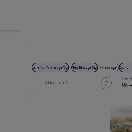
Unterkunft hinzugefügt
Flug hinzugefügt
Mietwagen
Econom
Abreiseort
Zielo
Ein Universitätsge
Karte erkunden
Touren un