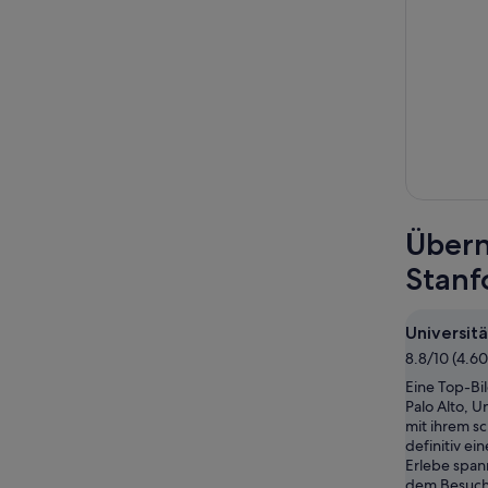
Übern
Stanf
Universit
8.8/10 (4.6
Eine Top-Bi
Palo Alto, Un
mit ihrem 
definitiv ei
Erlebe spa
dem Besuch