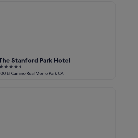
5
e Stanford Park Hotel
The Stanford Park Hotel
4.5
out
100 El Camino Real Menlo Park CA
of
5
st Western Plus Riviera