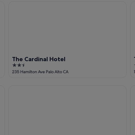
5
The Cardinal Hotel
Th
The Cardinal Hotel
2.5
out
235 Hamilton Ave Palo Alto CA
of
5
Graduate by Hilton Palo Alto
Be