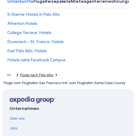
Unterkünfte
Flüge
Reisepakete
Mietwagen
Ferienwohnungen
A
5-Sterne-Hotels in Palo Alto
Atherton Hotels
College Terrace: Hotels
Duveneck – St. Francis: Hotels
East Palo Alto: Hotels
Hotels nahe Facebook Campus
Hotels nahe Flughafen Moffett Federal Airfield
Flüge nach Palo Alto
Hotels nahe Santa Clara County
Flüge vom Flughafen San Francisco Intl. zum Flughafen Santa Clara County
Campingplätze in Menlo Park
Günstige in Menlo Park
Hyattvacations Supechain Hotels in Menlo Park
Unternehmen
Pensionen in Menlo Park
Über uns
Ferienwohnungen in Mountain View
Jobs
Boutique- in Mountain View