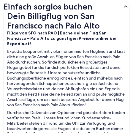
Einfach sorglos buchen
Dein Billigflug von San Francisco nach Palo Alto
Dein Billigflug von San
Francisco nach Palo Alto
Flüge von SFO nach PAO | Buche deinen Flug San
Francisco – Palo Alto zu günstigen Preisen online bei
Expedia.at!
Expedia kooperiert mit vielen renommierten Fluglinien und lässt
dich eine große Anzahl an Flügen von San Francisco nach Palo
Alto durchsuchen. So findest du sicher ein großartiges
Flugangebot für die für dich perfekten Reisedaten und deine
bevorzugte Reisezeit. Unsere benutzerfreundliche
Buchungsoberfläche ermöglicht es, einfach und mühelos nach
hervorragenden Schnäppchen zu suchen; gib einfach deine
Wunschreisedaten und deinen Abflughafen ein und Expedia
macht den Rest! Passe deine Reisedaten an und prüfe mögliche
Anschlussflüge, um ein noch besseres Angebot für deinen Flug
von San Francisco nach Palo Alto zu finden!
Durchsuche Dutzende von Optionen mit garantiert dem besten
verfügbaren Preis! Unsere freundlichen Kundenservice-
Mitarbeiter stehen dir rund um die Uhr zur Verfügung und
beantworten dir gerne alle Fragen, die du beim Buchen deiner