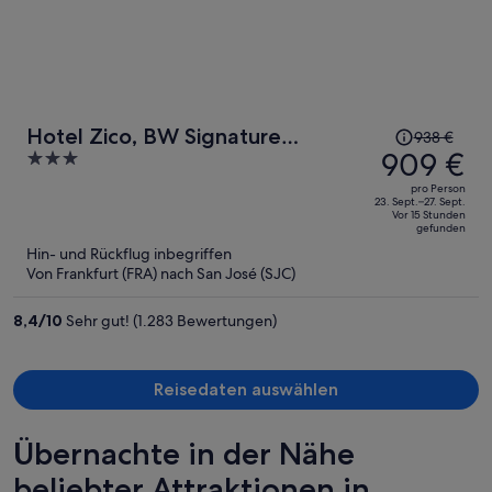
Der
Hotel Zico, BW Signature
938 €
Preis
909 €
3
Collection
betrug
out
pro Person
938 €,
of
23. Sept.–27. Sept.
Vor 15 Stunden
jetzt
5
gefunden
beträgt
Hin- und Rückflug inbegriffen
er
Von Frankfurt (FRA) nach San José (SJC)
909 €
pro
8,4
/
10
Sehr gut! (1.283 Bewertungen)
Person
Reisedaten auswählen
Übernachte in der Nähe
beliebter Attraktionen in