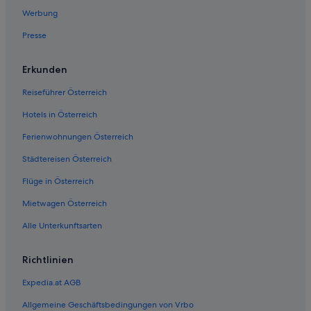
Hotels mit Concierge in Mountain View
Werbung
Haustierfreundliche in Mountain View
Presse
Strand in Mountain View
Mountain View Hotels
Erkunden
Wohnungen in Mountain View
Reiseführer Österreich
Ferienwohnungen in Palo Alto
Hotels in Österreich
B&B in Palo Alto
Ferienwohnungen Österreich
Günstige in Palo Alto
Städtereisen Österreich
Hotels mit Frühstück in Palo Alto
Flüge in Österreich
Abenteuer in Palo Alto
Mietwagen Österreich
Strand in Palo Alto
Alle Unterkunftsarten
Palo Alto Hotels
Sunnyvale Hotels
Richtlinien
Hotels nahe Universität Stanford
Expedia.at AGB
Allgemeine Geschäftsbedingungen von Vrbo