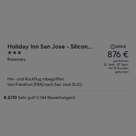
Der
Holiday Inn San Jose - Silicon
979 €
Preis
876 €
3
Valley by IHG
betrug
out
Rosemary
pro Person
979 €,
of
23. Sept.–27. Sept.
Vor 15 Stunden
jetzt
5
gefunden
beträgt
Hin- und Rückflug inbegriffen
er
Von Frankfurt (FRA) nach San José (SJC)
876 €
pro
8,2
/
10
Sehr gut! (1.144 Bewertungen)
Person