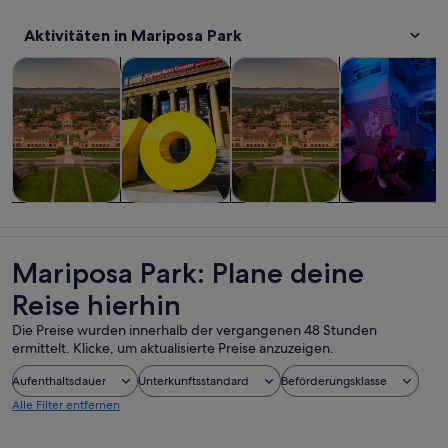
Aktivitäten in Mariposa Park
Wird in einem neuen Tab geöffne
Wird in einem n
Wird in e
Touren und Tagesausflüge
Private & individuelle Touren
Geschichte & Kultur
Essen, Trinken
Touren und
Private &
Geschichte &
Essen, Trinken
Tagesausflüge
individuelle
Kultur
& Nachtleben
Touren
Mariposa Park: Plane deine
Reise hierhin
Die Preise wurden innerhalb der vergangenen 48 Stunden
ermittelt. Klicke, um aktualisierte Preise anzuzeigen.
Aufenthaltsdauer
Unterkunftsstandard
Beförderungsklasse
Alle Filter entfernen