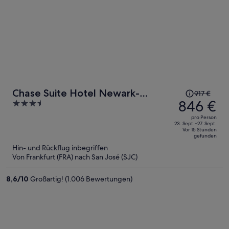
Der
Chase Suite Hotel Newark-
917 €
Preis
846 €
3.5
Fremont
betrug
out
pro Person
917 €,
of
23. Sept.–27. Sept.
Vor 15 Stunden
jetzt
5
gefunden
beträgt
Hin- und Rückflug inbegriffen
er
Von Frankfurt (FRA) nach San José (SJC)
846 €
pro
8,6
/
10
Großartig! (1.006 Bewertungen)
Person