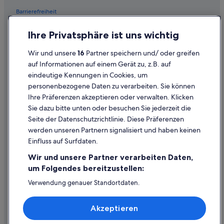
Barrierefreiheit
Einreisebestimmungen
Ihre Privatsphäre ist uns wichtig
Datenschutzerklärung
Wir und unsere
16
Partner speichern und/ oder greifen
Cookie-Erklärung
auf Informationen auf einem Gerät zu, z.B. auf
eindeutige Kennungen in Cookies, um
Rechtliche Hinweise/Kontakt
personenbezogene Daten zu verarbeiten. Sie können
Inhaltsrichtlinien und Melden von Inhalten
Ihre Präferenzen akzeptieren oder verwalten. Klicken
Sie dazu bitte unten oder besuchen Sie jederzeit die
Hilfe
Seite der Datenschutzrichtlinie. Diese Präferenzen
werden unseren Partnern signalisiert und haben keinen
Hilfe
Einfluss auf Surfdaten.
Buchung ändern oder stornieren
Wir und unsere Partner verarbeiten Daten,
Rückerstattungsprozess und Zeitrahmen
um Folgendes bereitzustellen:
Buchen Sie einen Flug mit einer Gutschrift bei der Fluggesellschaft
Verwendung genauer Standortdaten.
Endgeräteeigenschaften zur Identifikation aktiv abfragen.
Internationale Reisedokumente
Speichern von oder Zugriff auf Informationen auf einem
Akzeptieren
Endgerät. Personalisierte Werbung und Inhalte, Messung
von Werbeleistung und der Performance von Inhalten,