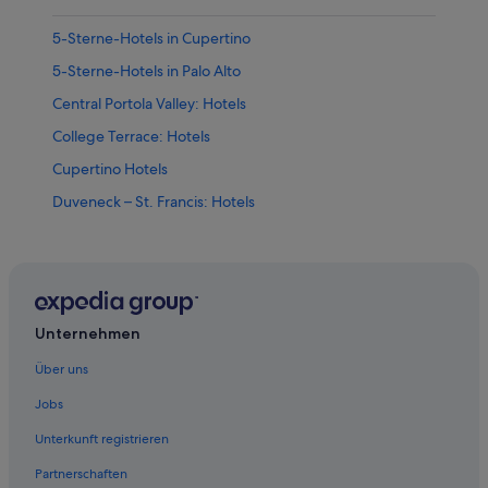
5-Sterne-Hotels in Cupertino
5-Sterne-Hotels in Palo Alto
Central Portola Valley: Hotels
College Terrace: Hotels
Cupertino Hotels
Duveneck – St. Francis: Hotels
East Palo Alto: Hotels
Hotels nahe Flughafen Moffett Federal Airfield
Hotels nahe Hacker Dojo
Hotels nahe Santa Clara County
Unternehmen
Los Altos Hills: Hotels
Über uns
Los Altos Hotels
Jobs
Ferienwohnungen in Mountain View
Unterkunft registrieren
Boutique- in Mountain View
Partnerschaften