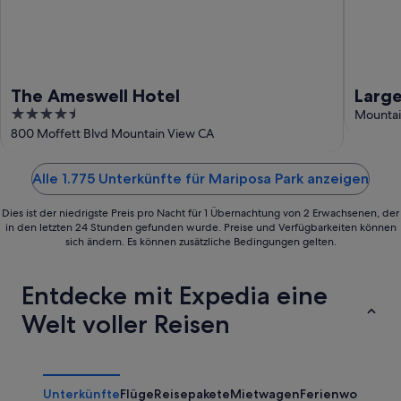
The Ameswell Hotel
Large
4.5
Walk
Mountai
out
800 Moffett Blvd Mountain View CA
Moun
of
5
Alle 1.775 Unterkünfte für Mariposa Park anzeigen
Dies ist der niedrigste Preis pro Nacht für 1 Übernachtung von 2 Erwachsenen, der
in den letzten 24 Stunden gefunden wurde. Preise und Verfügbarkeiten können
sich ändern. Es können zusätzliche Bedingungen gelten.
Entdecke mit Expedia eine
Welt voller Reisen
Unterkünfte
Flüge
Reisepakete
Mietwagen
Ferienwohnung