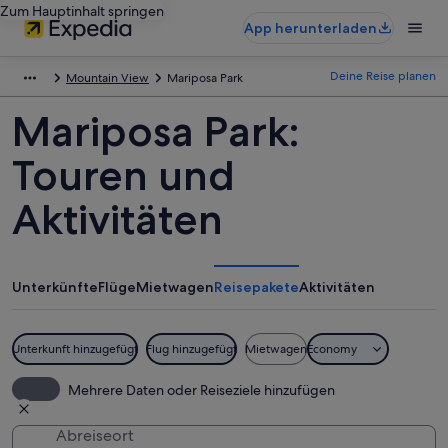
Zum Hauptinhalt springen
App herunterladen
Deine Reise planen
Mountain View
Mariposa Park
Mariposa Park:
Touren und
Aktivitäten
Unterkünfte
Flüge
Mietwagen
Reisepakete
Aktivitäten
Unterkunft hinzugefügt
Flug hinzugefügt
Mietwagen
Economy
Mehrere Daten oder Reiseziele hinzufügen
Abreiseort