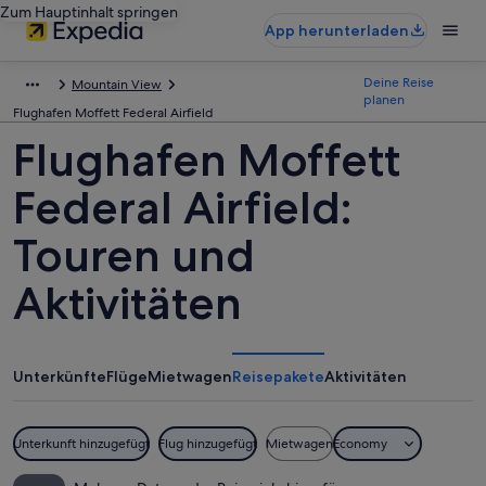
Zum Hauptinhalt springen
App herunterladen
Deine Reise
Mountain View
planen
Flughafen Moffett Federal Airfield
Flughafen Moffett
Federal Airfield:
Touren und
Aktivitäten
Unterkünfte
Flüge
Mietwagen
Reisepakete
Aktivitäten
Unterkunft hinzugefügt
Flug hinzugefügt
Mietwagen
Economy