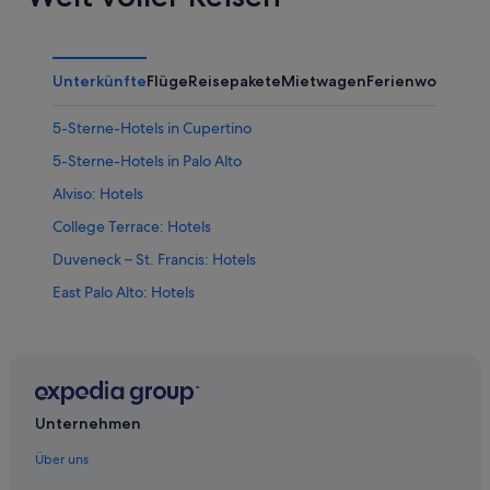
Unterkünfte
Flüge
Reisepakete
Mietwagen
Ferienwohnung
5-Sterne-Hotels in Cupertino
5-Sterne-Hotels in Palo Alto
Alviso: Hotels
College Terrace: Hotels
Duveneck – St. Francis: Hotels
East Palo Alto: Hotels
Hotels nahe Flughafen Moffett Federal Airfield
Hotels nahe Hacker Dojo
Hotels nahe Santa Clara County
Los Altos Hills: Hotels
Unternehmen
Los Altos Hotels
Über uns
Ferienwohnungen in Mountain View