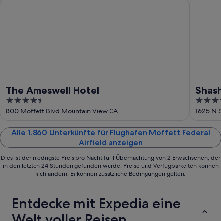
16.
The Ameswell Hotel
Shashi H
Aug.
The Ameswell Hotel
Shash
4.5
5
out
out
800 Moffett Blvd Mountain View CA
1625 N 
of
of
5
5
Alle 1.860 Unterkünfte für Flughafen Moffett Federal
Airfield anzeigen
Dies ist der niedrigste Preis pro Nacht für 1 Übernachtung von 2 Erwachsenen, der
in den letzten 24 Stunden gefunden wurde. Preise und Verfügbarkeiten können
sich ändern. Es können zusätzliche Bedingungen gelten.
Entdecke mit Expedia eine
Welt voller Reisen