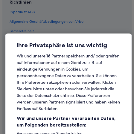
Richtlinien
Expedia.at AGB
Allgemeine Geschäftsbedingungen von Vrbo
Barrierefreiheit
Einreisebestimmungen
Ihre Privatsphäre ist uns wichtig
Datenschutzerklärung
Wir und unsere
16
Partner speichern und/ oder greifen
Cookie-Erklärung
auf Informationen auf einem Gerät zu, z.B. auf
eindeutige Kennungen in Cookies, um
Rechtliche Hinweise/Kontakt
personenbezogene Daten zu verarbeiten. Sie können
Inhaltsrichtlinien und Melden von Inhalten
Ihre Präferenzen akzeptieren oder verwalten. Klicken
Sie dazu bitte unten oder besuchen Sie jederzeit die
Hilfe
Seite der Datenschutzrichtlinie. Diese Präferenzen
werden unseren Partnern signalisiert und haben keinen
Hilfe
Einfluss auf Surfdaten.
Buchung ändern oder stornieren
Wir und unsere Partner verarbeiten Daten,
Rückerstattungsprozess und Zeitrahmen
um Folgendes bereitzustellen:
Buchen Sie einen Flug mit einer Gutschrift bei der Fluggesellschaft
Verwendung genauer Standortdaten.