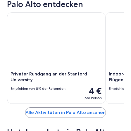
Palo Alto entdecken
Privater Rundgang an der Stanford University
Indoor-Falls
Privater Rundgang an der Stanford
Indoor-Fa
University
Flügen
4 €
Empfohlen von
0
% der Reisenden
Empfohlen v
pro Person
Alle Aktivitäten in Palo Alto ansehen