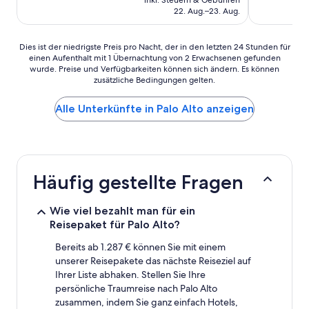
beträgt
22. Aug.–23. Aug.
99 €
Dies
Dies ist der niedrigste Preis pro Nacht, der in den letzten 24 Stunden für
einen Aufenthalt mit 1 Übernachtung von 2 Erwachsenen gefunden
ist
wurde. Preise und Verfügbarkeiten können sich ändern. Es können
der
zusätzliche Bedingungen gelten.
niedrigste
Preis
Alle Unterkünfte in Palo Alto anzeigen
pro
Nacht,
der
in
den
letzten
Häufig gestellte Fragen
24 Stunden
für
einen
Wie viel bezahlt man für ein
Aufenthalt
Reisepaket für Palo Alto?
mit
1 Übernachtung
Bereits ab 1.287 € können Sie mit einem
von
unserer Reisepakete das nächste Reiseziel auf
2 Erwachsenen
Ihrer Liste abhaken. Stellen Sie Ihre
gefunden
persönliche Traumreise nach Palo Alto
wurde.
zusammen, indem Sie ganz einfach Hotels,
Preise