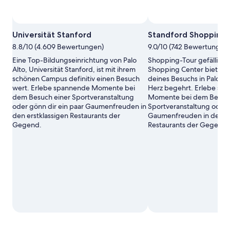
Universität Stanford
Standford Shopping 
8.8/10 (4.609 Bewertungen)
9.0/10 (742 Bewertungen
Eine Top-Bildungseinrichtung von Palo
Shopping-Tour gefällig? 
Alto, Universität Stanford, ist mit ihrem
Shopping Center bietet 
schönen Campus definitiv einen Besuch
deines Besuchs in Palo Alt
wert. Erlebe spannende Momente bei
Herz begehrt. Erlebe sp
dem Besuch einer Sportveranstaltung
Momente bei dem Besuch
oder gönn dir ein paar Gaumenfreuden in
Sportveranstaltung oder 
den erstklassigen Restaurants der
Gaumenfreuden in den er
Gegend.
Restaurants der Gegend.