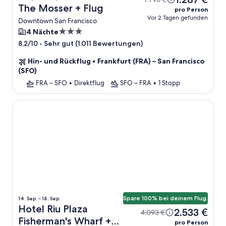
The Mosser + Flug
pro Person
Vor 2 Tagen gefunden
Downtown San Francisco
3.0-
4 Nächte
Sterne-
-
Sehr gut (1.011 Bewertungen)
8,2/10
Unterkunft
Hin- und Rückflug
•
Frankfurt (FRA) – San Francisco
(SFO)
FRA – SFO
•
Direktflug
SFO – FRA
•
1 Stopp
Hotel Riu Plaza Fisherman's Wharf
Spare 100% bei deinem Flug.
14. Sep. – 18. Sep.
Hotel Riu Plaza
2.533 €
4.093 €
Fisherman's Wharf +
pro Person