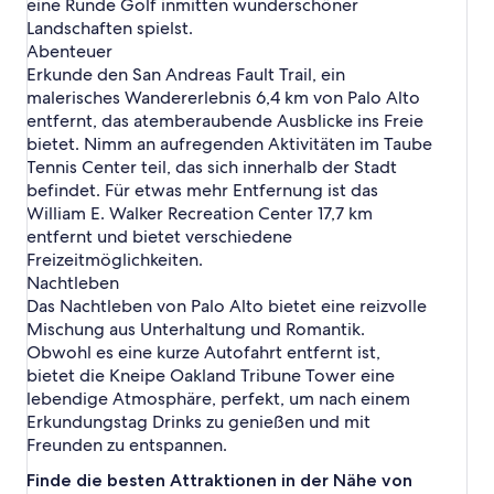
eine Runde Golf inmitten wunderschöner
e
a
n
n
Landschaften spielst.
l
l
i
f
s
Abenteuer
o
v
o
Erkunde den San Andreas Fault Trail, ein
A
e
r
l
r
malerisches Wandererlebnis 6,4 km von Palo Alto
d
t
s
entfernt, das atemberaubende Ausblicke ins Freie
U
o
i
n
bietet. Nimm an aufregenden Aktivitäten im Taube
t
i
Tennis Center teil, das sich innerhalb der Stadt
ä
v
befindet. Für etwas mehr Entfernung ist das
t
e
William E. Walker Recreation Center 17,7 km
S
r
t
entfernt und bietet verschiedene
s
a
Freizeitmöglichkeiten.
i
n
t
Nachtleben
f
y
Das Nachtleben von Palo Alto bietet eine reizvolle
o
M
Mischung aus Unterhaltung und Romantik.
r
e
Obwohl es eine kurze Autofahrt entfernt ist,
d
d
bietet die Kneipe Oakland Tribune Tower eine
i
lebendige Atmosphäre, perfekt, um nach einem
c
a
Erkundungstag Drinks zu genießen und mit
l
Freunden zu entspannen.
C
e
Finde die besten Attraktionen in der Nähe von