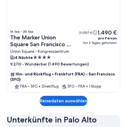
1.490 €
16. Sep. – 20. Sep.
2.057 €
The Marker Union
pro Person
Vor 2 Tagen gefunden
Square San Francisco +
Flug
Union Square - Kongresszentrum
4.0-
4 Nächte
Sterne-
-
Wunderbar (1.490 Bewertungen)
9,2/10
Unterkunft
Hin- und Rückflug
•
Frankfurt (FRA) – San Francisco
(SFO)
FRA – SFO
•
Direktflug
SFO – FRA
•
1 Stopp
Reisedaten auswählen
Unterkünfte in Palo Alto