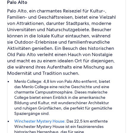
n
Palo Alto
t
Palo Alto, ein charmantes Reiseziel für Kultur-,
e
Familien- und Geschäftsreisen, bietet eine Vielzahl
r
von Attraktionen, darunter Stadtparks, moderne
Universitäten und Naturschutzgebiete. Besucher
können in die lokale Kultur eintauchen, während
sie Outdoor-Erlebnisse und familienfreundliche
Aktivitäten genießen. Ein Besuch des historischen
Old Palo Alto verleiht einen Hauch von Nostalgie
und macht es zu einem idealen Ort für diejenigen,
die während ihres Aufenthalts eine Mischung aus
Modernität und Tradition suchen.
Menlo College:
4,8 km von Palo Alto entfernt, bietet
das Menlo College eine reiche Geschichte und eine
charmante Campusatmosphäre. Dieses malerische
College bietet einen Einblick in die amerikanische
Bildung und Kultur, mit wunderschöner Architektur
und ruhigen Grünflächen, die perfekt für gemütliche
Spaziergänge sind.
Winchester Mystery House:
Das 22,5 km entfernte
Winchester Mystery House ist ein faszinierendes
historisches Herrenhaus, das für seine