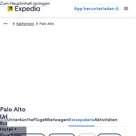
Zum Hauptinhalt springen
App herunterladen
Kalifornien
Palo Alto
Palo Alto
Urlaub
Unterkünfte
Flüge
Mietwagen
Reisepakete
Aktivitäten
günstig
Buche
Hotel +
buchen
Flug oder