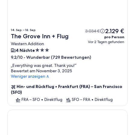
2.129 €
14. Sep. – 18. Sep.
3.034 €
The Grove Inn + Flug
pro Person
Vor 2 Tagen gefunden
Western Addition
3.0-
4 Nächte
Sterne-
-
Wunderbar (729 Bewertungen)
9,2/10
Unterkunft
„
Everything was great. Thank you!
“
Bewertet am November 3, 2025
Weniger anzeigen ∧
Hin- und Rückflug
•
Frankfurt (FRA) – San Francisco
(SFO)
FRA – SFO
•
Direktflug
SFO – FRA
•
Direktflug
The Marker Union Square San Francisco