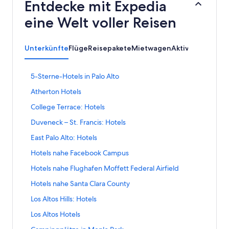
Entdecke mit Expedia
eine Welt voller Reisen
Unterkünfte
Flüge
Reisepakete
Mietwagen
Aktivitäten
L
5-Sterne-Hotels in Palo Alto
i
L
Atherton Hotels
n
i
k
L
College Terrace: Hotels
n
,
i
k
d
L
Duveneck – St. Francis: Hotels
n
,
e
i
k
d
L
East Palo Alto: Hotels
r
n
,
e
i
d
k
d
L
Hotels nahe Facebook Campus
r
n
i
,
e
i
d
k
e
d
L
Hotels nahe Flughafen Moffett Federal Airfield
r
n
i
,
f
e
i
d
k
e
d
L
Hotels nahe Santa Clara County
o
r
n
i
,
f
e
i
l
d
k
e
d
L
Los Altos Hills: Hotels
o
r
n
g
i
,
f
e
i
l
d
k
e
e
d
L
Los Altos Hotels
o
r
n
g
i
,
n
f
e
i
l
d
k
e
e
d
L