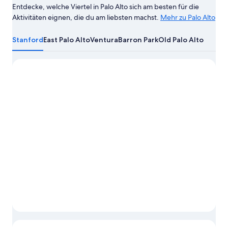
Entdecke, welche Viertel in Palo Alto sich am besten für die
Aktivitäten eignen, die du am liebsten machst.
Mehr zu Palo Alto
Mehr
zu
Stanford
East Palo Alto
Ventura
Barron Park
Old Palo Alto
Palo
Alto
Foto 