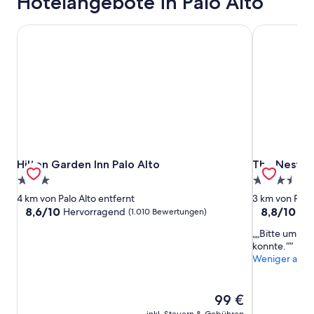
Hotelangebote in Palo Alto
Hilton Garden Inn Palo Alto
The Nest Ho
Hilton Garden Inn Palo Alto
The Nest Ho
Hilton Garden Inn Palo Alto
The Nest Ho
3.0-
3.5-
Sterne-
Sterne-
4 km von Palo Alto entfernt
3 km von Palo 
Unterkunft
Unterkunft
8.6
8.8
8,6/10
8,8/10
Hervorragend
He
(1.010 Bewertungen)
von
von
„Bitte um Gut
10,
10,
konnte.“
Hervorragend,
Hervorrage
Weniger anze
(1.010
(1.003
Bewertungen)
Bewertunge
Der
99 €
Preis
inkl. Steuern & Gebühren