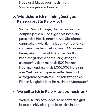
Flüge und Mietwagen nach Ihren
und
Vorstellungen kombinieren.
Verfügbarkeiten
können
Wie sichere ich mir ein günstiges
sich
ändern.
Reisepaket für Palo Alto?
Es
Suchen Sie sich Flüge, die perfekt in Ihren
können
zusätzliche
Zeitplan passen, und fügen Sie noch ein
Bedingungen
passendes Hotelzimmer hinzu. Sie können
gelten.
dann sehen, wie Sie mit jeder Komponente
noch ein bisschen mehr sparen. Mit einem
Reisepaket für Palo Alto können Sie Ihr
nächstes großes Abenteuer günstiger
antreten! Neben mehr als 500 Partner-
Fluglinien und mehr als 1.000.000 Hotels in
aller Welt bietet Expedia außerdem noch
aufregende Aktivitäten und Mietwagen an.
Planen Sie gleich jetzt Ihr nächstes Abenteuer!
Wo sollte ich in Palo Alto übernachten?
Weil es in Palo Alto so viel Sehenswertes gibt,
ist es definitiv eine gute Idee, sich in der