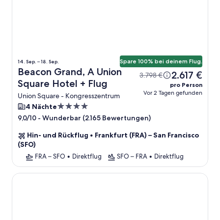
Spare 100% bei deinem Flug.
14. Sep. – 18. Sep.
Beacon Grand, A Union
2.617 €
3.798 €
Square Hotel + Flug
pro Person
Vor 2 Tagen gefunden
Union Square - Kongresszentrum
4.0-
4 Nächte
Sterne-
-
Wunderbar (2.165 Bewertungen)
9,0/10
Unterkunft
Hin- und Rückflug
•
Frankfurt (FRA) – San Francisco
(SFO)
FRA – SFO
•
Direktflug
SFO – FRA
•
Direktflug
The Grove Inn