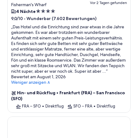
Vor 2 Tagen gefunden
Flug
Fisherman's Wharf
4.0-
4 Nächte
Sterne-
-
Wunderbar (7.602 Bewertungen)
9,0/10
Unterkunft
„
Das Hotel und die Einrichtung sind zwar etwas in die Jahre
gekommen. Es war aber trotzdem ein wunderbarer
Aufenthalt mit einem sehr guten Preis-Leistungsverhältnis.
Es finden sich sehr gute Betten mit sehr guter Bettwäsche
und erstklassiger Matratze, ferner eine alte, aber wertige
Einrichtung, sehr gute Handtücher, Duschgel, Handseife,
Fön und ein klasse Roomservice. Das Zimmer war außerdem
sehr groß mit Sitzecke und WLAN. Wir fanden den Teppich
nicht super, aber er war noch ok. Super ist aber ...
“
Bewertet am August 1, 2026
Weniger anzeigen ∧
Hin- und Rückflug
•
Frankfurt (FRA) – San Francisco
(SFO)
FRA – SFO
•
Direktflug
SFO – FRA
•
Direktflug
Beacon Grand, A Union Square Hotel