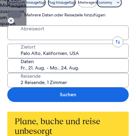
Unterkunft hinzugefügt
Flug hinzugefügt
Mietwagen
Economy
Mietwagen
zusammen,
Mehrere Daten oder Reiseziele hinzufügen
um zu
sparen
Abreiseort
Zielort
Daten
Reisende
Suchen
Plane, buche und reise
unbesorgt