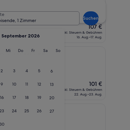
t
te
tungen)
Suchen
eisende, 1 Zimmer
Der
107 €
Preis
inkl. Steuern & Gebühren
September 2026
beträgt
16. Aug.–17. Aug.
107 €
g
ienstag
Mittwoch
Donnerstag
Freitag
Samstag
Sonntag
Mi
Do
Fr
Sa
So
tain View
tes Mountain View
t
2
3
4
5
6
tungen)
Der
101 €
9
10
11
12
13
Preis
inkl. Steuern & Gebühren
beträgt
22. Aug.–23. Aug.
16
17
18
19
20
101 €
 Alto
23
24
25
26
27
30
t