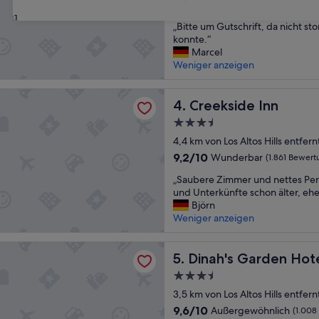
Unterkunft
8.8
8,8/10
Hervorragend
(1.003 Be
von
31
„
„Bitte um Gutschrift, da nicht st
10,
B
konnte.“
Hervorragend,
i
Marcel
(1.003
t
Weniger anzeigen
Bewertungen)
t
e
e Inn
u
Creekside Inn
4. Creekside Inn
m
3.5-
G
Sterne-
u
4,4 km von Los Altos Hills entfern
Unterkunft
t
9.2
9,2/10
Wunderbar
(1.861 Bewert
s
von
„
c
„Saubere Zimmer und nettes Pers
10,
S
h
und Unterkünfte schon älter, ehe
Wunderbar,
a
r
Björn
(1.861
u
i
Weniger anzeigen
Bewertungen)
b
f
e
t
 Garden Hotel
r
Dinah's Garden Hotel
,
5. Dinah's Garden Hot
e
d
3.5-
Z
a
Sterne-
i
3,5 km von Los Altos Hills entfern
n
Unterkunft
m
i
9.6
9,6/10
Außergewöhnlich
(1.008