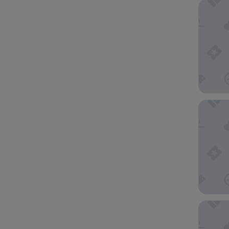
Hotel Zi
The Ame
Hilton 