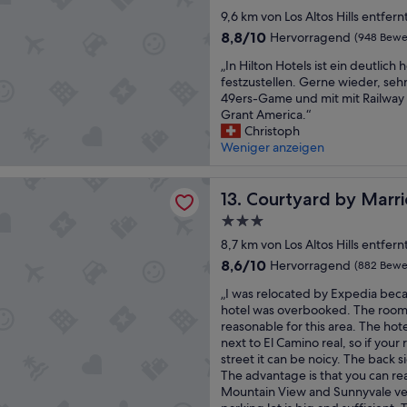
Sterne-
9,6 km von Los Altos Hills entfern
Unterkunft
8.8
8,8/10
Hervorragend
(948 Bewe
von
„
„In Hilton Hotels ist ein deutlich
10,
I
festzustellen. Gerne wieder, seh
Hervorragend,
n
49ers-Game und mit mit Railway 
(948
H
Grant America.“
Bewertungen)
i
Christoph
l
Weniger anzeigen
t
o
d by Marriott Sunnyvale Silicon Valley
n
Courtyard by Marriott Sunnyv
13. Courtyard by Marri
H
3.0-
o
Sterne-
t
8,7 km von Los Altos Hills entfern
Unterkunft
e
8.6
8,6/10
Hervorragend
(882 Bewe
l
von
„
s
„I was relocated by Expedia beca
10,
I
i
hotel was overbooked. The room 
Hervorragend,
w
s
reasonable for this area. The hote
(882
a
t
next to El Camino real, so if your
Bewertungen)
s
e
street it can be noicy. The back s
r
i
The advantage is that you can re
e
n
Mountain View and Sunnyvale ver