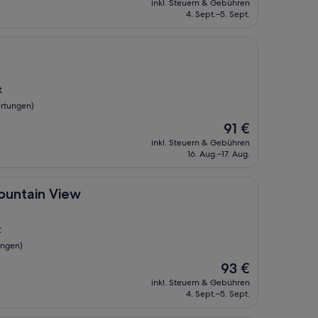
inkl. Steuern & Gebühren
beträgt
4. Sept.–5. Sept.
96 €
t
rtungen)
Der
91 €
Preis
inkl. Steuern & Gebühren
beträgt
16. Aug.–17. Aug.
91 €
 View
Mountain View
t
ungen)
Der
93 €
Preis
inkl. Steuern & Gebühren
beträgt
4. Sept.–5. Sept.
93 €