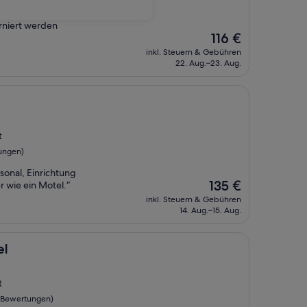
wertungen)
orniert werden
Der
116 €
Preis
inkl. Steuern & Gebühren
beträgt
22. Aug.–23. Aug.
116 €
t
ungen)
onal, Einrichtung
Der
135 €
r wie ein Motel.“
Preis
inkl. Steuern & Gebühren
beträgt
14. Aug.–15. Aug.
135 €
el
t
 Bewertungen)