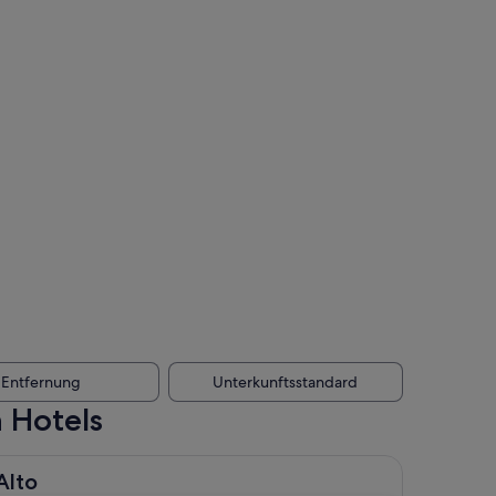
Entfernung
Unterkunftsstandard
n Hotels
Alto