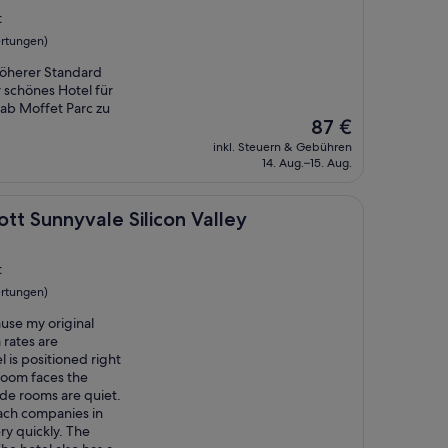
t
rtungen)
 höherer Standard
r schönes Hotel für
ab Moffet Parc zu
Der
87 €
Preis
inkl. Steuern & Gebühren
beträgt
14. Aug.–15. Aug.
87 €
ale Silicon Valley
ott Sunnyvale Silicon Valley
t
rtungen)
use my original
rates are
l is positioned right
 room faces the
ide rooms are quiet.
ach companies in
y quickly. The