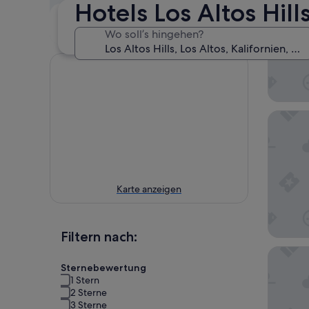
Hotels Los Altos Hill
Dieses
Nächstes
Wochenende
Wochenende
Wo soll’s hingehen?
7. Aug. - 9. Aug.
14. Aug. - 16. Aug.
Hampton
Karte anzeigen
Filtern nach:
The Nest
Sternebewertung
1 Stern
2 Sterne
3 Sterne