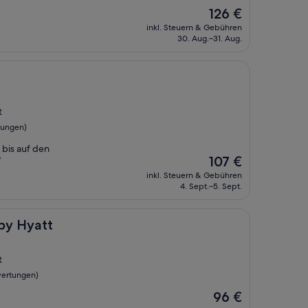
Der
126 €
Preis
inkl. Steuern & Gebühren
beträgt
30. Aug.–31. Aug.
126 €
t
tungen)
 bis auf den
Der
107 €
“
Preis
inkl. Steuern & Gebühren
beträgt
4. Sept.–5. Sept.
107 €
 by Hyatt
t
wertungen)
Der
96 €
Preis