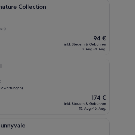
llection
nature Collection
gen)
Der
94 €
Preis
inkl. Steuern & Gebühren
beträgt
8. Aug.–9. Aug.
94 €
l
t
 Bewertungen)
Der
174 €
Preis
inkl. Steuern & Gebühren
beträgt
15. Aug.–16. Aug.
174 €
e
 Sunnyvale