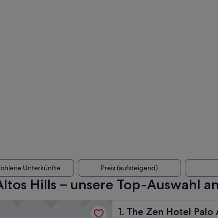
ohlene Unterkünfte
Preis (aufsteigend)
Altos Hills – unsere Top-Auswahl a
Hotel Palo Alto
The Zen Hotel Palo Alto
1. The Zen Hotel Palo 