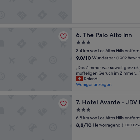
m
c
von
e
h
10,
r
t
Außergewöhnlich,
u
s
(1.008
n
t
Bewertungen)
d
o
 Alto Inn
The Palo Alto Inn
n
6. The Palo Alto Inn
r
e
n
3.0-
t
i
Sterne-
3,4 km von Los Altos Hills entfern
t
e
Unterkunft
e
r
9.0
9,0/10
Wunderbar
(1.002 Bewer
s
t
von
„
„Das Zimmer war soweit ganz ok,
P
w
10,
D
muffeligen Geruch im Zimmer…
e
e
Wunderbar,
a
Roland
r
r
(1.002
s
Weniger anzeigen
s
d
Bewertungen)
Z
o
e
i
n
n
ante - JDV by Hyatt
m
Hotel Avante - JDV by Hyatt
7. Hotel Avante - JDV
a
k
m
l
o
3.0-
e
,
n
Sterne-
r
6,8 km von Los Altos Hills entfern
E
n
Unterkunft
w
i
t
8.8
8,8/10
Hervorragend
(1.007 Be
a
n
e
von
r
r
.
10,