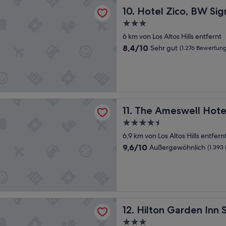
f
n
co, BW Signature Collection
Hotel Zico, BW Signature Co
10. Hotel Zico, BW Sig
e
ä
l
l
3.0-
i
t
Sterne-
6 km von Los Altos Hills entfernt
g
e
Unterkunft
e
8.4
8,4/10
r
Sehr gut
(1.276 Bewertun
n
von
,
G
10,
e
e
Sehr
h
r
gut,
e
u
(1.276
r
c
Bewertungen)
swell Hotel
w
The Ameswell Hotel
11. The Ameswell Hote
h
i
i
e
4.5-
m
e
Sterne-
6,9 km von Los Altos Hills entfern
Z
i
Unterkunft
9.6
i
9,6/10
Außergewöhnlich
n
(1.393
von
m
M
10,
m
o
Außergewöhnlich,
e
t
(1.393
r
e
Bewertungen)
…
l
“
Garden Inn Sunnyvale
.
Hilton Garden Inn Sunnyval
12. Hilton Garden Inn
“
3.0-