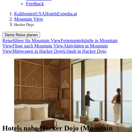
Feedback
Kalifornien
USA
Hotels
Expedia.at
Mountain View
Hacker Dojo
Deine Reise planen
Reiseführer für Mountain View
Ferienunterkünfte in Mountain
View
Flüge nach Mountain View
Aktivitäten in Mountain
View
Mietwagen in Hacker Dojo
Urlaub in Hacker Dojo
Hotels nahe Hacker Dojo (Mountain