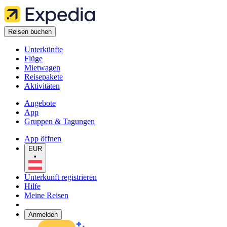
Reisen buchen
Unterkünfte
Flüge
Mietwagen
Reisepakete
Aktivitäten
Angebote
App
Gruppen & Tagungen
App öffnen
EUR
•
Unterkunft registrieren
Hilfe
Meine Reisen
Anmelden