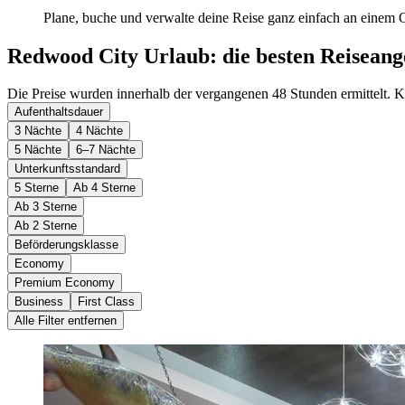
Plane, buche und verwalte deine Reise ganz einfach an einem O
Redwood City Urlaub: die besten Reiseang
Die Preise wurden innerhalb der vergangenen 48 Stunden ermittelt. Kl
Aufenthaltsdauer
3 Nächte
4 Nächte
5 Nächte
6–7 Nächte
Unterkunftsstandard
5 Sterne
Ab 4 Sterne
Ab 3 Sterne
Ab 2 Sterne
Beförderungsklasse
Economy
Premium Economy
Business
First Class
Alle Filter entfernen