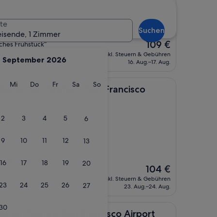
ntfernt
te
wertungen)
Suchen
eisende, 1 Zimmer
Der
109 €
ches Frühstück“
Preis
inkl. Steuern & Gebühren
September 2026
beträgt
16. Aug.–17. Aug.
109 €
g
ienstag
Mittwoch
Donnerstag
Freitag
Samstag
Sonntag
Mi
Do
Fr
Sa
So
an Mateo - San Francisco Airport
 Suites San Mateo - San Francisco
2
3
4
5
6
ungen)
9
10
11
12
13
sch, Zimmer war sehr
eine kleine Küche
16
17
18
19
20
Der
104 €
ck.“
Preis
inkl. Steuern & Gebühren
beträgt
23
24
25
26
27
23. Aug.–24. Aug.
104 €
30
ateo-San Francisco Airport
es San Mateo-San Francisco Airport