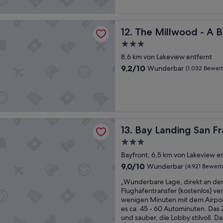
(1.926
e
h
Bewertungen)
r
e
lwood - A Boutique Hotel
w
s
The Millwood - A Boutique 
12. The Millwood - A 
i
B
e
e
3.0-
d
s
Sterne-
8,6 km von Lakeview entfernt
e
t
Unterkunft
9.2
9,2/10
Wunderbar
(1.032 Bewer
r
e
von
n
c
10,
u
k
Wunderbar,
r
.
(1.032
F
“
Bewertungen)
r
ing San Francisco Airport Hotel
ü
Bay Landing San Francisco A
13. Bay Landing San Fr
h
s
3.0-
t
Sterne-
Bayfront, 6,5 km von Lakeview e
ü
Unterkunft
9.0
9,0/10
Wunderbar
(4.921 Bewer
c
von
k
„
„Wunderbare Lage, direkt an der
10,
m
W
Flughafentransfer (kostenlos) ver
Wunderbar,
i
u
wenigen Minuten mit dem Airport.
(4.921
t
n
es ca. 45 - 60 Autominuten. Das
Bewertungen)
P
d
und sauber, die Lobby stilvoll. D
l