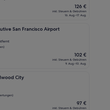
Der
126 €
Preis
inkl. Steuern & Gebühren
beträgt
16. Aug.–17. Aug.
126 €
Francisco Airport
tive San Francisco Airport
tfernt
gen)
Der
102 €
Preis
inkl. Steuern & Gebühren
beträgt
9. Aug.–10. Aug.
102 €
ity
edwood City
wertungen)
Der
97 €
Preis
inkl. Steuern & Gebühren