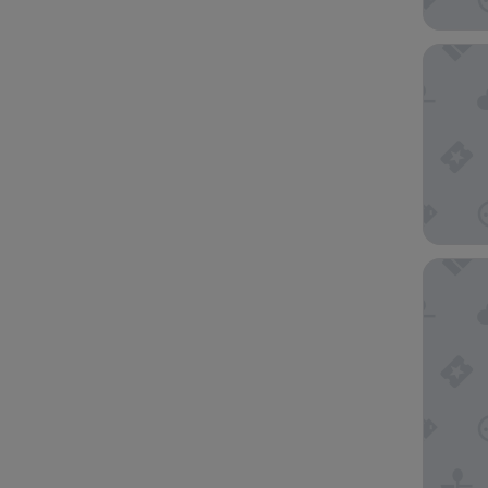
The Mil
Bay Land