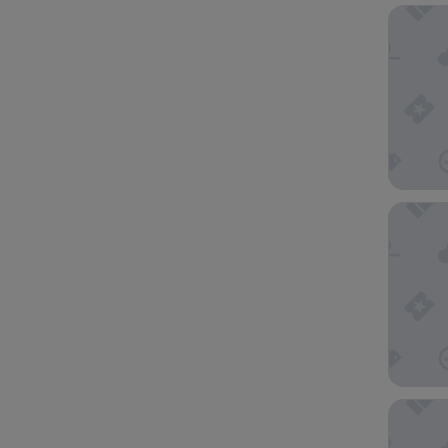
Grand B
The Dyl
DoubleTr