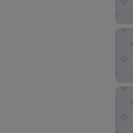
Vagabond
Good Ni