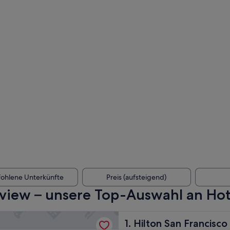
ohlene Unterkünfte
Preis (aufsteigend)
view – unsere Top-Auswahl an Hot
an Francisco Airport Bayfront
Hilton San Francisco Airport
1. Hilton San Francisco