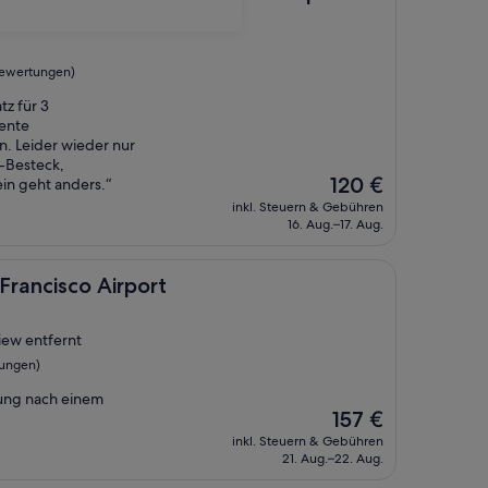
 Bewertungen)
z für 3
lente
 Leider wieder nur
 -Besteck,
Der
120 €
ein geht anders.“
Preis
inkl. Steuern & Gebühren
beträgt
16. Aug.–17. Aug.
120 €
 Airport
Francisco Airport
iew entfernt
tungen)
tung nach einem
Der
157 €
Preis
inkl. Steuern & Gebühren
beträgt
21. Aug.–22. Aug.
157 €