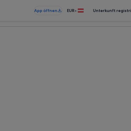
•
App öffnen
EUR
Unterkunft registr