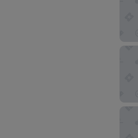
Crowne P
Aloft by