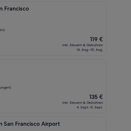
sco
n Francisco
en)
Der
119 €
Preis
inkl. Steuern & Gebühren
beträgt
14. Aug.–15. Aug.
119 €
tungen)
Der
135 €
Preis
inkl. Steuern & Gebühren
beträgt
4. Sept.–5. Sept.
135 €
ancisco Airport
n San Francisco Airport