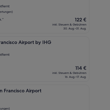
ntfernt
ertungen)
Der
122 €
k.“
Preis
inkl. Steuern & Gebühren
beträgt
30. Aug.–31. Aug.
122 €
Airport by IHG
rancisco Airport by IHG
ntfernt
Der
114 €
Preis
inkl. Steuern & Gebühren
beträgt
16. Aug.–17. Aug.
114 €
sco Airport
n Francisco Airport
tungen)