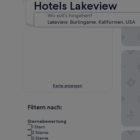
Hotels Lakeview
Dieses
Nächstes
Wochenende
Wochenende
Wo soll’s hingehen?
7. Aug. - 9. Aug.
14. Aug. - 16. Aug.
Best Wes
Karte anzeigen
Filtern nach:
Sternebewertung
1 Stern
2 Sterne
Hampton
3 Sterne