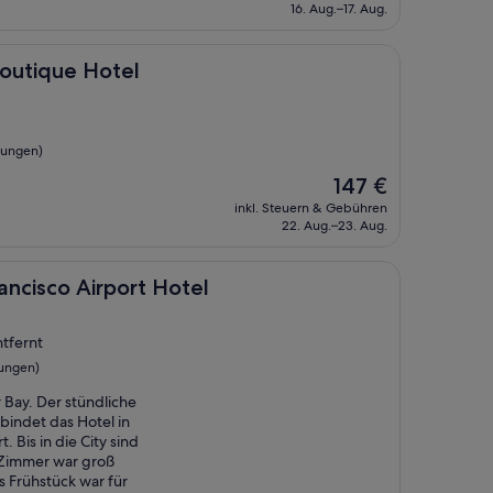
beträgt
16. Aug.–17. Aug.
97 €
Hotel
Boutique Hotel
tungen)
Der
147 €
Preis
inkl. Steuern & Gebühren
beträgt
22. Aug.–23. Aug.
147 €
irport Hotel
ancisco Airport Hotel
ntfernt
tungen)
 Bay. Der stündliche
bindet das Hotel in
 Bis in die City sind
 Zimmer war groß
as Frühstück war für