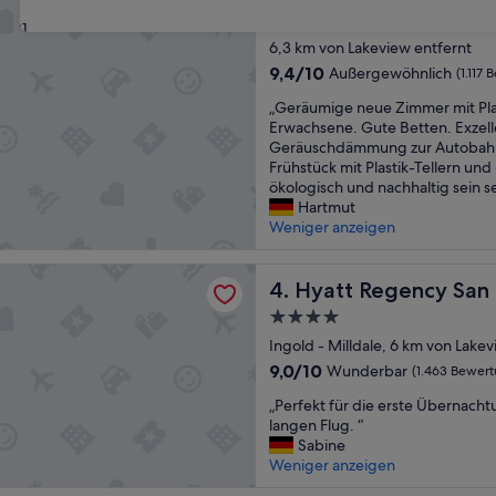
a
c
3.0-
n
k
31
t
Sterne-
i
6,3 km von Lakeview entfernt
a
Unterkunft
s
9.4
9,4/10
Außergewöhnlich
(1.117
s
t
von
t
„
t
„Geräumige neue Zimmer mit Plat
10,
i
G
y
Erwachsene. Gute Betten. Exzel
Außergewöhnlich,
s
e
p
Geräuschdämmung zur Autobahn.
(1.117
c
r
i
Frühstück mit Plastik-Tellern und
Bewertungen)
h
ä
s
ökologisch und nachhaltig sein s
e
u
c
Hartmut
s
m
h
Weniger anzeigen
F
i
a
r
g
m
gency San Francisco Airport
ü
e
Hyatt Regency San Francisco
e
4. Hyatt Regency San 
h
n
r
4.0-
s
e
i
Sterne-
t
u
Ingold - Milldale, 6 km von Lakev
k
ü
Unterkunft
e
a
9.0
9,0/10
Wunderbar
(1.463 Bewer
c
Z
n
von
k
„
i
„Perfekt für die erste Übernach
i
10,
“
P
m
langen Flug. “
s
Wunderbar,
e
m
Sabine
c
(1.463
r
e
Weniger anzeigen
h
Bewertungen)
f
r
,