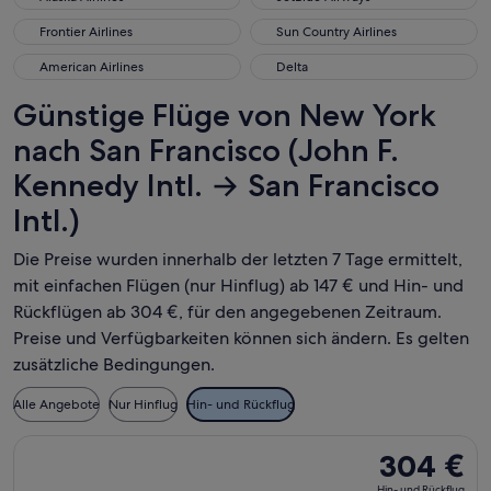
Frontier Airlines
Sun Country Airlines
Frontier Airlines
Sun Country Airlines
American Airlines
Delta
American Airlines
Delta
Günstige Flüge von New York
nach San Francisco (John F.
Kennedy Intl. → San Francisco
Intl.)
Die Preise wurden innerhalb der letzten 7 Tage ermittelt,
mit einfachen Flügen (nur Hinflug) ab 147 € und Hin- und
Rückflügen ab 304 €, für den angegebenen Zeitraum.
Preise und Verfügbarkeiten können sich ändern. Es gelten
zusätzliche Bedingungen.
Alle Angebote
Nur Hinflug
Hin- und Rückflug
Flug mit American Airlines auswählen, Abflug Sa., 5. Sept. 
304 €
304 €
Hin-
Hin- und Rückflug