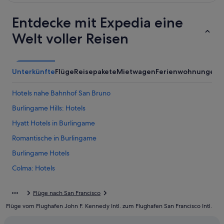
Entdecke mit Expedia eine
Welt voller Reisen
Unterkünfte
Flüge
Reisepakete
Mietwagen
Ferienwohnungen
A
Hotels nahe Bahnhof San Bruno
Burlingame Hills: Hotels
Hyatt Hotels in Burlingame
Romantische in Burlingame
Burlingame Hotels
Colma: Hotels
Daly City Hotels
Flüge nach San Francisco
Easton Addition: Hotels
Flüge vom Flughafen John F. Kennedy Intl. zum Flughafen San Francisco Intl.
Hotels nahe San Francisco Intl.