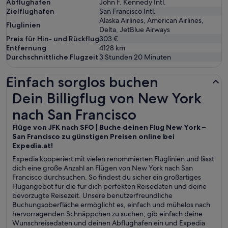
Abflughafen
John F. Kennedy Intl.
Zielflughafen
San Francisco Intl.
Alaska Airlines, American Airlines,
Fluglinien
Delta, JetBlue Airways
Preis für Hin- und Rückflug
303 €
Entfernung
4128
km
Durchschnittliche Flugzeit
3 Stunden 20 Minuten
Einfach sorglos buchen
Dein Billigflug von New York nach San Francisco
Dein Billigflug von New York
nach San Francisco
Flüge von JFK nach SFO | Buche deinen Flug New York –
San Francisco zu günstigen Preisen online bei
Expedia.at!
Expedia kooperiert mit vielen renommierten Fluglinien und lässt
dich eine große Anzahl an Flügen von New York nach San
Francisco durchsuchen. So findest du sicher ein großartiges
Flugangebot für die für dich perfekten Reisedaten und deine
bevorzugte Reisezeit. Unsere benutzerfreundliche
Buchungsoberfläche ermöglicht es, einfach und mühelos nach
hervorragenden Schnäppchen zu suchen; gib einfach deine
Wunschreisedaten und deinen Abflughafen ein und Expedia