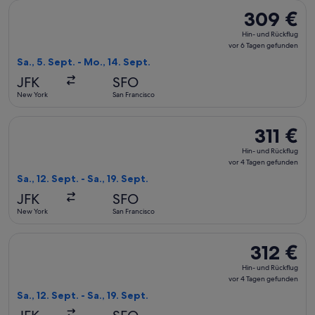
Flug mit Delta auswählen, Abflug Sa., 5. Sept. ab New York n
309 €
309 €
Hin-
Hin- und Rückflug
und
vor 6 Tagen gefunden
Rückflug,
Sa., 5. Sept. - Mo., 14. Sept.
vor
JFK
SFO
6 Tagen
New York
San Francisco
gefunden
Flug mit Delta auswählen, Abflug Sa., 12. Sept. ab New York n
311 €
311 €
Hin-
Hin- und Rückflug
und
vor 4 Tagen gefunden
Rückflug,
Sa., 12. Sept. - Sa., 19. Sept.
vor
JFK
SFO
4 Tagen
New York
San Francisco
gefunden
Flug mit Delta auswählen, Abflug Sa., 12. Sept. ab New York 
312 €
312 €
Hin-
Hin- und Rückflug
und
vor 4 Tagen gefunden
Rückflug,
Sa., 12. Sept. - Sa., 19. Sept.
vor