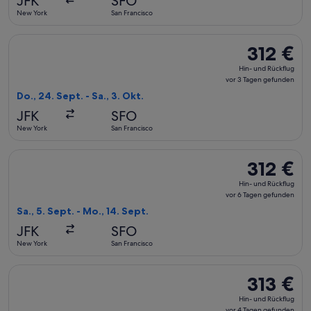
JFK
SFO
4 Tagen
New York
San Francisco
gefunden
Flug mit JetBlue Airways auswählen, Abflug Do., 24. Sept. ab
312 €
312 €
Hin-
Hin- und Rückflug
und
vor 3 Tagen gefunden
Rückflug,
Do., 24. Sept. - Sa., 3. Okt.
vor
JFK
SFO
3 Tagen
New York
San Francisco
gefunden
Flug mit Delta auswählen, Abflug Sa., 5. Sept. ab New York n
312 €
312 €
Hin-
Hin- und Rückflug
und
vor 6 Tagen gefunden
Rückflug,
Sa., 5. Sept. - Mo., 14. Sept.
vor
JFK
SFO
6 Tagen
New York
San Francisco
gefunden
Flug mit Delta auswählen, Abflug Sa., 12. Sept. ab New York 
313 €
313 €
Hin-
Hin- und Rückflug
und
vor 4 Tagen gefunden