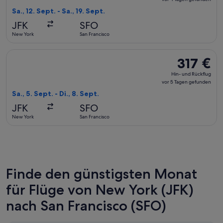
Rückflug,
Sa., 12. Sept. - Sa., 19. Sept.
vor
JFK
SFO
4 Tagen
New York
San Francisco
gefunden
Flug mit Alaska Airlines auswählen, Abflug Sa., 5. Sept. ab N
317 €
317 €
Hin-
Hin- und Rückflug
und
vor 5 Tagen gefunden
Rückflug,
Sa., 5. Sept. - Di., 8. Sept.
vor
JFK
SFO
5 Tagen
New York
San Francisco
gefunden
Finde den günstigsten Monat
für Flüge von New York (JFK)
nach San Francisco (SFO)