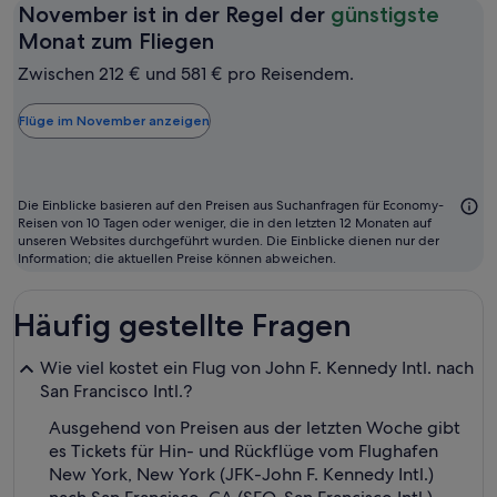
November ist in der Regel der
günstigste
November
Monat zum Fliegen
ist
Zwischen 212 € und 581 € pro Reisendem.
in
der
Flüge im November anzeigen
Regel
der
günstigste
Die Einblicke basieren auf den Preisen aus Suchanfragen für Economy-
Monat
Reisen von 10 Tagen oder weniger, die in den letzten 12 Monaten auf
unseren Websites durchgeführt wurden. Die Einblicke dienen nur der
zum
Information; die aktuellen Preise können abweichen.
Fliegen
Häufig gestellte Fragen
Wie viel kostet ein Flug von John F. Kennedy Intl. nach
San Francisco Intl.?
Ausgehend von Preisen aus der letzten Woche gibt
es Tickets für Hin- und Rückflüge vom Flughafen
New York, New York (JFK-John F. Kennedy Intl.)