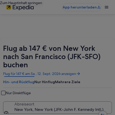
Zum Hauptinhalt springen
App herunterladen
Flug ab 147 € von New York
nach San Francisco (JFK-SFO)
buchen
Wird
Flug für 147 € am Sa., 12. Sept. 2026 anzeigen
in
Hin- und Rückflug
Nur Hinflug
Mehrere Ziele
einem
neuen
Fenster
Nur Direktflüge
geöffnet
Abreiseort
New York, New York (JFK-John F. Kennedy Intl.)