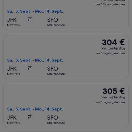
und
vor 6 Tagen gefunden
Rückflug,
Sa., 5. Sept. - Mo., 14. Sept.
vor
JFK
SFO
6 Tagen
New York
San Francisco
gefunden
Flug mit Alaska Airlines auswählen, Abflug Sa., 5. Sept. ab 
304 €
304 €
Hin-
Hin- und Rückflug
und
vor 6 Tagen gefunden
Rückflug,
Sa., 5. Sept. - Mo., 14. Sept.
vor
JFK
SFO
6 Tagen
New York
San Francisco
gefunden
Flug mit Alaska Airlines auswählen, Abflug Sa., 5. Sept. ab 
305 €
305 €
Hin-
Hin- und Rückflug
und
vor 6 Tagen gefunden
Rückflug,
Sa., 5. Sept. - Mo., 14. Sept.
vor
JFK
SFO
6 Tagen
New York
San Francisco
gefunden