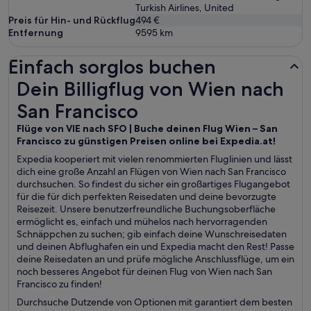
Turkish Airlines, United
Preis für Hin- und Rückflug
494 €
Entfernung
9595
km
Einfach sorglos buchen
Dein Billigflug von Wien nach San Francisco
Dein Billigflug von Wien nach
San Francisco
Flüge von VIE nach SFO | Buche deinen Flug Wien – San
Francisco zu günstigen Preisen online bei Expedia.at!
Expedia kooperiert mit vielen renommierten Fluglinien und lässt
dich eine große Anzahl an Flügen von Wien nach San Francisco
durchsuchen. So findest du sicher ein großartiges Flugangebot
für die für dich perfekten Reisedaten und deine bevorzugte
Reisezeit. Unsere benutzerfreundliche Buchungsoberfläche
ermöglicht es, einfach und mühelos nach hervorragenden
Schnäppchen zu suchen; gib einfach deine Wunschreisedaten
und deinen Abflughafen ein und Expedia macht den Rest! Passe
deine Reisedaten an und prüfe mögliche Anschlussflüge, um ein
noch besseres Angebot für deinen Flug von Wien nach San
Francisco zu finden!
Durchsuche Dutzende von Optionen mit garantiert dem besten