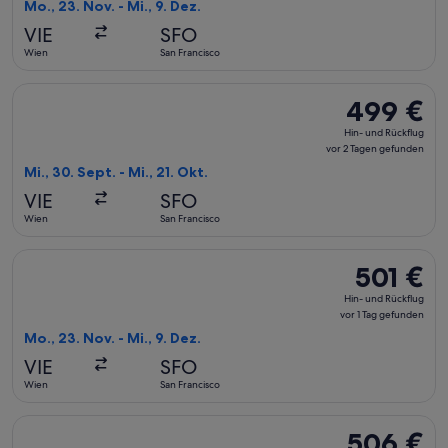
Rückflug,
Mo., 23. Nov. - Mi., 9. Dez.
vor
VIE
SFO
1 Tag
Wien
San Francisco
gefunden
Flug mit American Airlines auswählen, Abflug Mi., 30. Sept. 
499 €
499 €
Hin-
Hin- und Rückflug
und
vor 2 Tagen gefunden
Rückflug,
Mi., 30. Sept. - Mi., 21. Okt.
vor
VIE
SFO
2 Tagen
Wien
San Francisco
gefunden
Flug mit Swiss International Air Lines auswählen, Abflug Mo.
501 €
501 €
Hin-
Hin- und Rückflug
und
vor 1 Tag gefunden
Rückflug,
Mo., 23. Nov. - Mi., 9. Dez.
vor
VIE
SFO
1 Tag
Wien
San Francisco
gefunden
Flug mit Finnair auswählen, Abflug Fr., 6. Nov. ab Wien nach
506 €
506 €