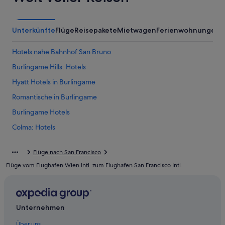
Unterkünfte
Flüge
Reisepakete
Mietwagen
Ferienwohnungen
A
Hotels nahe Bahnhof San Bruno
Burlingame Hills: Hotels
Hyatt Hotels in Burlingame
Romantische in Burlingame
Burlingame Hotels
Colma: Hotels
Daly City Hotels
Flüge nach San Francisco
Easton Addition: Hotels
Flüge vom Flughafen Wien Intl. zum Flughafen San Francisco Intl.
Hillsdale: Hotels
Hotels nahe San Francisco Intl.
Lakeview: Hotels
Unternehmen
Pacifica Hotels
Über uns