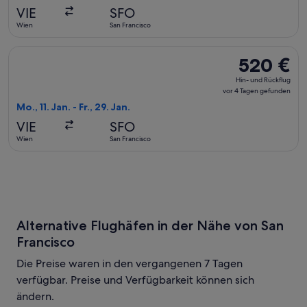
vor
VIE
SFO
2 Tagen
Wien
San Francisco
gefunden
Flug mit Brussels Airlines auswählen, Abflug Mo., 11. Jan. ab
520 €
520 €
Hin-
Hin- und Rückflug
und
vor 4 Tagen gefunden
Rückflug,
Mo., 11. Jan. - Fr., 29. Jan.
vor
VIE
SFO
4 Tagen
Wien
San Francisco
gefunden
Alternative Flughäfen in der Nähe von San
Francisco
Die Preise waren in den vergangenen 7 Tagen
verfügbar. Preise und Verfügbarkeit können sich
ändern.