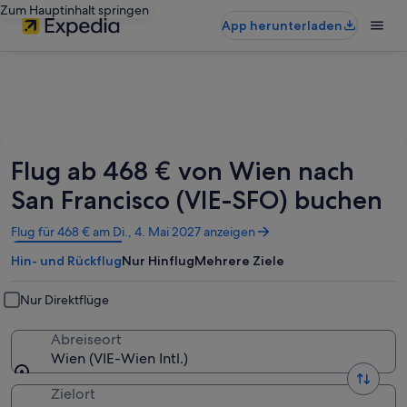
Zum Hauptinhalt springen
App herunterladen
Flug ab 468 € von Wien nach
San Francisco (VIE-SFO) buchen
Wird
Flug für 468 € am Di., 4. Mai 2027 anzeigen
in
Hin- und Rückflug
Nur Hinflug
Mehrere Ziele
einem
neuen
Fenster
Nur Direktflüge
geöffnet
Abreiseort
Wien (VIE-Wien Intl.)
Zielort