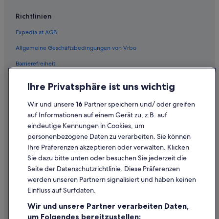
Richtlinien
Expedia.at AGB
Allgemeine Geschäftsbedingungen von Vrbo
Barrierefreiheit
Einreisebestimmungen
Ihre Privatsphäre ist uns wichtig
Datenschutzerklärung
Wir und unsere
16
Partner speichern und/ oder greifen
Cookie-Erklärung
auf Informationen auf einem Gerät zu, z.B. auf
eindeutige Kennungen in Cookies, um
Rechtliche Hinweise/Kontakt
personenbezogene Daten zu verarbeiten. Sie können
Inhaltsrichtlinien und Melden von Inhalten
Ihre Präferenzen akzeptieren oder verwalten. Klicken
Sie dazu bitte unten oder besuchen Sie jederzeit die
Hilfe
Seite der Datenschutzrichtlinie. Diese Präferenzen
werden unseren Partnern signalisiert und haben keinen
Hilfe
Einfluss auf Surfdaten.
Buchung ändern oder stornieren
Wir und unsere Partner verarbeiten Daten,
Rückerstattungsprozess und Zeitrahmen
um Folgendes bereitzustellen: