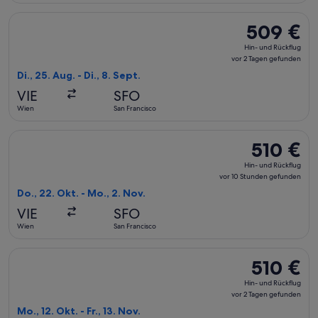
Flug mit British Airways auswählen, Abflug Di., 25. Aug. ab 
509 €
509 €
Hin-
Hin- und Rückflug
und
vor 2 Tagen gefunden
Rückflug,
Di., 25. Aug. - Di., 8. Sept.
vor
VIE
SFO
2 Tagen
Wien
San Francisco
gefunden
Flug mit Air Canada auswählen, Abflug Do., 22. Okt. ab Wien
510 €
510 €
Hin-
Hin- und Rückflug
und
vor 10 Stunden gefunden
Rückflug,
Do., 22. Okt. - Mo., 2. Nov.
vor
VIE
SFO
10 Stunden
Wien
San Francisco
gefunden
Flug mit Lufthansa auswählen, Abflug Mo., 12. Okt. ab Wien n
510 €
510 €
Hin-
Hin- und Rückflug
und
vor 2 Tagen gefunden
Rückflug,
Mo., 12. Okt. - Fr., 13. Nov.