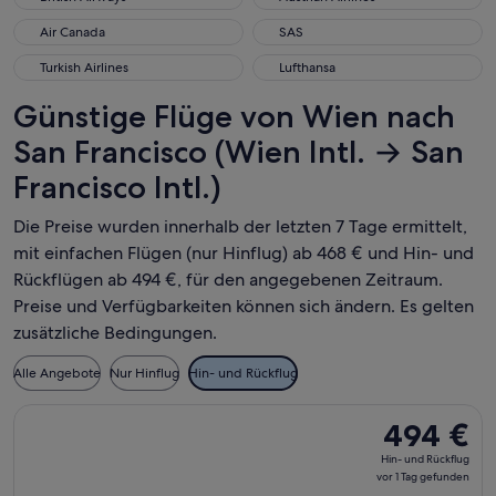
Air Canada
SAS
Air Canada
SAS
Turkish Airlines
Lufthansa
Turkish Airlines
Lufthansa
Günstige Flüge von Wien nach
San Francisco (Wien Intl. → San
Francisco Intl.)
Die Preise wurden innerhalb der letzten 7 Tage ermittelt,
mit einfachen Flügen (nur Hinflug) ab 468 € und Hin- und
Rückflügen ab 494 €, für den angegebenen Zeitraum.
Preise und Verfügbarkeiten können sich ändern. Es gelten
zusätzliche Bedingungen.
Alle Angebote
Nur Hinflug
Hin- und Rückflug
Flug mit Lufthansa auswählen, Abflug Mo., 23. Nov. ab Wien n
494 €
494 €
Hin-
Hin- und Rückflug
und
vor 1 Tag gefunden