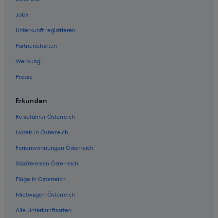
Hotels nahe S-Bahn-Station San Francisco International Airport
Jobs
Ferienwohnungen in San Bruno
Unterkunft registrieren
San Bruno Hotels
Partnerschaften
Motels in San Bruno
Werbung
San Mateo Hotels
Presse
Sharp Park: Hotels
Hausboote in South San Francisco
Erkunden
Vagabond Inn Hotels in South San Francisco
Reiseführer Österreich
South San Francisco Hotels
Hotels in Österreich
Hotels nahe The San Mateo Japanese Garden
Ferienwohnungen Österreich
Städtereisen Österreich
Flüge in Österreich
Mietwagen Österreich
Alle Unterkunftsarten