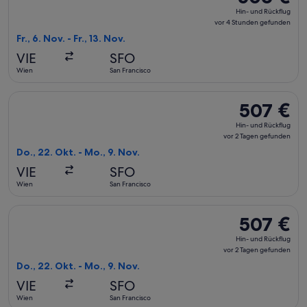
Hin-
Hin- und Rückflug
und
vor 4 Stunden gefunden
Rückflug,
Fr., 6. Nov. - Fr., 13. Nov.
vor
VIE
SFO
4 Stunden
Wien
San Francisco
gefunden
Flug mit United auswählen, Abflug Do., 22. Okt. ab Wien nac
507 €
507 €
Hin-
Hin- und Rückflug
und
vor 2 Tagen gefunden
Rückflug,
Do., 22. Okt. - Mo., 9. Nov.
vor
VIE
SFO
2 Tagen
Wien
San Francisco
gefunden
Flug mit Austrian Airlines auswählen, Abflug Do., 22. Okt. a
507 €
507 €
Hin-
Hin- und Rückflug
und
vor 2 Tagen gefunden
Rückflug,
Do., 22. Okt. - Mo., 9. Nov.
vor
VIE
SFO
2 Tagen
Wien
San Francisco
gefunden