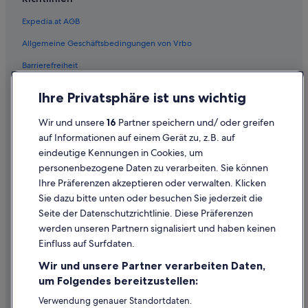
Expedia.at AGB
Allgemeine Geschäftsbedingungen von Vrbo
Barrierefreiheit
Einreisebestimmungen
Ihre Privatsphäre ist uns wichtig
Datenschutzerklärung
Wir und unsere
16
Partner speichern und/ oder greifen
Cookie-Erklärung
auf Informationen auf einem Gerät zu, z.B. auf
eindeutige Kennungen in Cookies, um
Rechtliche Hinweise/Kontakt
personenbezogene Daten zu verarbeiten. Sie können
Inhaltsrichtlinien und Melden von Inhalten
Ihre Präferenzen akzeptieren oder verwalten. Klicken
Sie dazu bitte unten oder besuchen Sie jederzeit die
Hilfe
Seite der Datenschutzrichtlinie. Diese Präferenzen
werden unseren Partnern signalisiert und haben keinen
Hilfe
Einfluss auf Surfdaten.
Buchung ändern oder stornieren
Wir und unsere Partner verarbeiten Daten,
Rückerstattungsprozess und Zeitrahmen
um Folgendes bereitzustellen:
Buchen Sie einen Flug mit einer Gutschrift bei der Fluggesellschaft
Verwendung genauer Standortdaten.