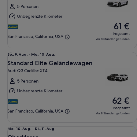
Mo.,
5 Personen
10.
Unbegrenzte Kilometer
Aug.
61 €
insgesamt
San Francisco, California, USA
Vor 8 Stunden gefunden
Standard Elite Geländewagen Audi Q3 Cadillac XT4
So.,
So., 9. Aug. - Mo., 10. Aug.
9.
Standard Elite Geländewagen
Aug.
Audi Q3 Cadillac XT4
bis
Mo.,
5 Personen
10.
Unbegrenzte Kilometer
Aug.
62 €
insgesamt
San Francisco, California, USA
Vor 8 Stunden gefunden
Oberklasse Nissan Altima
Mo.,
Mo., 10. Aug. - Di., 11. Aug.
10.