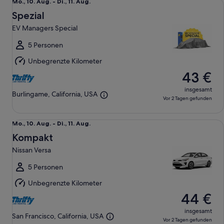
Mo.,
Mo., 10. Aug. - Di., 11. Aug.
10.
Spezial
Aug.
EV Managers Special
bis
Di.,
5 Personen
11.
Unbegrenzte Kilometer
Aug.
43 €
insgesamt
Burlingame, California, USA
Vor 2 Tagen gefunden
Kompakt Nissan Versa
Mo.,
Mo., 10. Aug. - Di., 11. Aug.
10.
Kompakt
Aug.
Nissan Versa
bis
Di.,
5 Personen
11.
Unbegrenzte Kilometer
Aug.
44 €
insgesamt
San Francisco, California, USA
Vor 2 Tagen gefunden