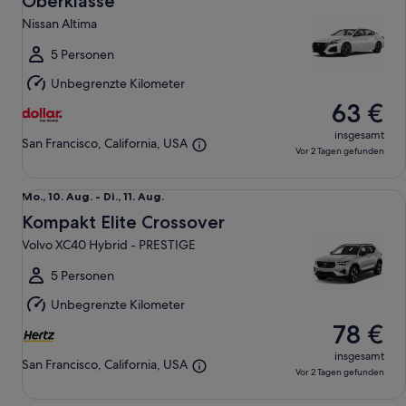
Oberklasse
Aug.
Nissan Altima
bis
Di.,
5 Personen
11.
Unbegrenzte Kilometer
Aug.
63 €
insgesamt
San Francisco, California, USA
Vor 2 Tagen gefunden
Kompakt Elite Crossover Volvo XC40 Hybrid - PRESTIGE
Mo.,
Mo., 10. Aug. - Di., 11. Aug.
10.
Kompakt Elite Crossover
Aug.
Volvo XC40 Hybrid - PRESTIGE
bis
Di.,
5 Personen
11.
Unbegrenzte Kilometer
Aug.
78 €
insgesamt
San Francisco, California, USA
Vor 2 Tagen gefunden