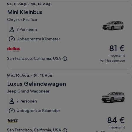
Mini Kleinbus Chrysler Pacifica
Di.,
Di., 11. Aug. - Mi., 12. Aug.
11.
Mini Kleinbus
Aug.
Chrysler Pacifica
bis
Mi.,
7 Personen
12.
Unbegrenzte Kilometer
Aug.
81 €
insgesamt
San Francisco, California, USA
Vor 1 Tag gefunden
Luxus Geländewagen Jeep Grand Wagoneer
Mo.,
Mo., 10. Aug. - Di., 11. Aug.
10.
Luxus Geländewagen
Aug.
Jeep Grand Wagoneer
bis
Di.,
7 Personen
11.
Unbegrenzte Kilometer
Aug.
84 €
insgesamt
San Francisco, California, USA