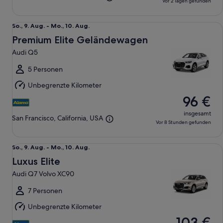
Vor 2 Tagen gefunden
Premium Elite Geländewagen Audi Q5
So.,
So., 9. Aug. - Mo., 10. Aug.
9.
Premium Elite Geländewagen
Aug.
Audi Q5
bis
Mo.,
5 Personen
10.
Unbegrenzte Kilometer
Aug.
96 €
insgesamt
San Francisco, California, USA
Vor 8 Stunden gefunden
Luxus Elite Audi Q7 Volvo XC90
So.,
So., 9. Aug. - Mo., 10. Aug.
9.
Luxus Elite
Aug.
Audi Q7 Volvo XC90
bis
Mo.,
7 Personen
10.
Unbegrenzte Kilometer
Aug.
103 €