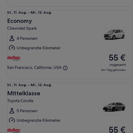
Economy Chevrolet Spark
Di.,
Di., 11. Aug. - Mi., 12. Aug.
11.
Economy
Aug.
Chevrolet Spark
bis
Mi.,
4 Personen
12.
Unbegrenzte Kilometer
Aug.
55 €
insgesamt
San Francisco, California, USA
Vor 1 Tag gefunden
Mittelklasse Toyota Corolla
Di.,
Di., 11. Aug. - Mi., 12. Aug.
11.
Mittelklasse
Aug.
Toyota Corolla
bis
Mi.,
5 Personen
12.
Unbegrenzte Kilometer
Aug.
55 €