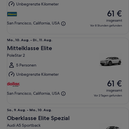
Aug.
Unbegrenzte Kilometer
61 €
insgesamt
San Francisco, California, USA
Vor 8 Stunden gefunden
Mittelklasse Elite PoleStar 2
Mo.,
Mo., 10. Aug. - Di., 11. Aug.
10.
Mittelklasse Elite
Aug.
PoleStar 2
bis
Di.,
5 Personen
11.
Unbegrenzte Kilometer
Aug.
61 €
insgesamt
San Francisco, California, USA
Vor 2 Tagen gefunden
Oberklasse Elite Spezial Audi A5 Sportback
So.,
So., 9. Aug. - Mo., 10. Aug.
9.
Oberklasse Elite Spezial
Aug.
Audi A5 Sportback
bis