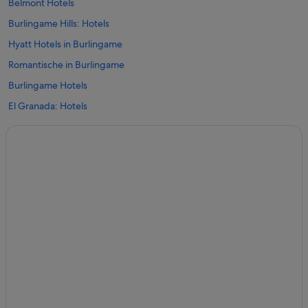
Belmont Hotels
Burlingame Hills: Hotels
Hyatt Hotels in Burlingame
Romantische in Burlingame
Burlingame Hotels
El Granada: Hotels
Four Seasons Hotels in Half Moon Bay
Hotels mit Restaurant in Half Moon Bay
Half Moon Bay Hotels
Lakeview: Hotels
San Carlos Hotels
San Mateo Hotels
South San Mateo: Hotels
Hotels nahe The San Mateo Japanese Garden