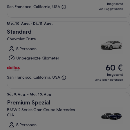
insgesamt
San Francisco, California, USA
Vor 1 Tag gefunden
Standard Chevrolet Cruze
Mo.,
Mo., 10. Aug. - Di., 11. Aug.
10.
Standard
Aug.
Chevrolet Cruze
bis
Di.,
5 Personen
11.
Unbegrenzte Kilometer
Aug.
60 €
insgesamt
San Francisco, California, USA
Vor 2 Tagen gefunden
Premium Spezial BMW 2 Series Gran Coupe Mercedes CLA
So.,
So., 9. Aug. - Mo., 10. Aug.
9.
Premium Spezial
Aug.
BMW 2 Series Gran Coupe Mercedes
bis
CLA
Mo.,
10.
5 Personen