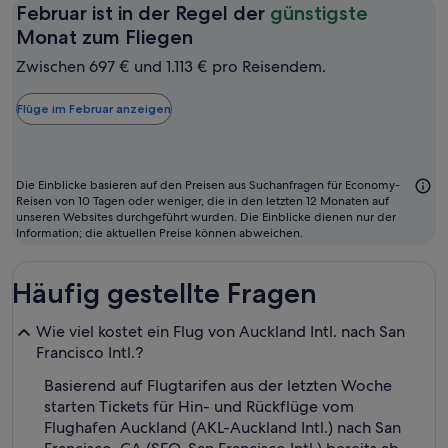
Februar ist in der Regel der
günstigste
Februar
Monat zum Fliegen
ist
Zwischen 697 € und 1.113 € pro Reisendem.
in
der
Flüge im Februar anzeigen
Regel
der
günstigste
Die Einblicke basieren auf den Preisen aus Suchanfragen für Economy-
Monat
Reisen von 10 Tagen oder weniger, die in den letzten 12 Monaten auf
unseren Websites durchgeführt wurden. Die Einblicke dienen nur der
zum
Information; die aktuellen Preise können abweichen.
Fliegen
Häufig gestellte Fragen
Wie viel kostet ein Flug von Auckland Intl. nach San
Francisco Intl.?
Basierend auf Flugtarifen aus der letzten Woche
starten Tickets für Hin- und Rückflüge vom
Flughafen Auckland (AKL-Auckland Intl.) nach San