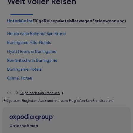
Welt voller Reisen
Unterkünfte
Flüge
Reisepakete
Mietwagen
Ferienwohnungen
A
Hotels nahe Bahnhof San Bruno
Burlingame Hills: Hotels
Hyatt Hotels in Burlingame
Romantische in Burlingame
Burlingame Hotels
Colma: Hotels
Daly City Hotels
Flüge nach San Francisco
Easton Addition: Hotels
Flüge vom Flughafen Auckland Intl. zum Flughafen San Francisco Intl.
Hillsdale: Hotels
Hotels nahe San Francisco Intl.
Hunters Point: Hotels
Unternehmen
Lakeview: Hotels