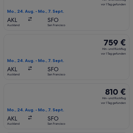
und
vor 1 Tag gefunden
Rückflug,
Mo., 24. Aug. - Mo., 7. Sept.
vor
AKL
SFO
1 Tag
Auckland
San Francisco
gefunden
Flug mit American Airlines auswählen, Abflug Mo., 24. Aug. 
759 €
759 €
Hin-
Hin- und Rückflug
und
vor 1 Tag gefunden
Rückflug,
Mo., 24. Aug. - Mo., 7. Sept.
vor
AKL
SFO
1 Tag
Auckland
San Francisco
gefunden
Flug mit American Airlines auswählen, Abflug Mo., 24. Aug. a
810 €
810 €
Hin-
Hin- und Rückflug
und
vor 1 Tag gefunden
Rückflug,
Mo., 24. Aug. - Mo., 7. Sept.
vor
AKL
SFO
1 Tag
Auckland
San Francisco
gefunden