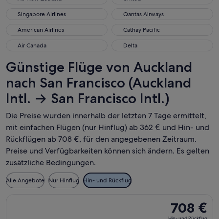
Singapore Airlines
Qantas Airways
Singapore Airlines
Qantas Airways
American Airlines
Cathay Pacific
American Airlines
Cathay Pacific
Air Canada
Delta
Air Canada
Delta
Günstige Flüge von Auckland
nach San Francisco (Auckland
Intl. → San Francisco Intl.)
Die Preise wurden innerhalb der letzten 7 Tage ermittelt,
mit einfachen Flügen (nur Hinflug) ab 362 € und Hin- und
Rückflügen ab 708 €, für den angegebenen Zeitraum.
Preise und Verfügbarkeiten können sich ändern. Es gelten
zusätzliche Bedingungen.
Alle Angebote
Nur Hinflug
Hin- und Rückflug
Flug mit American Airlines auswählen, Abflug Mo., 24. Aug. 
708 €
708 €
Hin-
Hin- und Rückflug