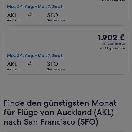
Rückflug,
Mo., 24. Aug. - Mo., 7. Sept.
vor
AKL
SFO
1 Tag
Auckland
San Francisco
gefunden
Flug mit Qatar Airways auswählen, Abflug Mo., 24. Aug. ab A
1.902 €
1.902 €
Hin-
Hin- und Rückflug
und
vor 1 Tag gefunden
Rückflug,
Mo., 24. Aug. - Mo., 7. Sept.
vor
AKL
SFO
1 Tag
Auckland
San Francisco
gefunden
Finde den günstigsten Monat
für Flüge von Auckland (AKL)
nach San Francisco (SFO)