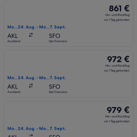
Flug mit American Airlines auswählen, Abflug Mo., 24. Aug. a
861 €
861 €
Hin-
Hin- und Rückflug
und
vor 1 Tag gefunden
Rückflug,
Mo., 24. Aug. - Mo., 7. Sept.
vor
AKL
SFO
1 Tag
Auckland
San Francisco
gefunden
Flug mit American Airlines auswählen, Abflug Mo., 24. Aug. 
972 €
972 €
Hin-
Hin- und Rückflug
und
vor 1 Tag gefunden
Rückflug,
Mo., 24. Aug. - Mo., 7. Sept.
vor
AKL
SFO
1 Tag
Auckland
San Francisco
gefunden
Flug mit Qantas Airways auswählen, Abflug Mo., 24. Aug. ab 
979 €
979 €
Hin-
Hin- und Rückflug
und
vor 1 Tag gefunden
Rückflug,
Mo., 24. Aug. - Mo., 7. Sept.
vor