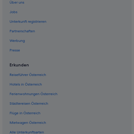
Über uns
Pacifica Hotels
Jobs
Hotels nahe S-Bahn-Station San Francisco International Airport
Unterkunft registrieren
Ferienwohnungen in San Bruno
Partnerschaften
San Bruno Hotels
Werbung
Motels in San Bruno
Presse
San Mateo Hotels
Sharp Park: Hotels
Erkunden
Hausboote in South San Francisco
Reiseführer Österreich
Vagabond Inn Hotels in South San Francisco
Hotels in Österreich
South San Francisco Hotels
Ferienwohnungen Österreich
Hotels nahe The San Mateo Japanese Garden
Städtereisen Österreich
Flüge in Österreich
Mietwagen Österreich
Alle Unterkunftsarten