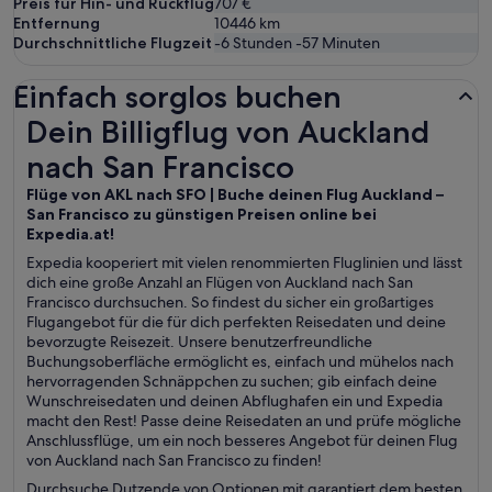
Preis für Hin- und Rückflug
707 €
Entfernung
10446
km
Durchschnittliche Flugzeit
-6 Stunden -57 Minuten
Einfach sorglos buchen
Dein Billigflug von Auckland nach San Francisco
Dein Billigflug von Auckland
nach San Francisco
Flüge von AKL nach SFO | Buche deinen Flug Auckland –
San Francisco zu günstigen Preisen online bei
Expedia.at!
Expedia kooperiert mit vielen renommierten Fluglinien und lässt
dich eine große Anzahl an Flügen von Auckland nach San
Francisco durchsuchen. So findest du sicher ein großartiges
Flugangebot für die für dich perfekten Reisedaten und deine
bevorzugte Reisezeit. Unsere benutzerfreundliche
Buchungsoberfläche ermöglicht es, einfach und mühelos nach
hervorragenden Schnäppchen zu suchen; gib einfach deine
Wunschreisedaten und deinen Abflughafen ein und Expedia
macht den Rest! Passe deine Reisedaten an und prüfe mögliche
Anschlussflüge, um ein noch besseres Angebot für deinen Flug
von Auckland nach San Francisco zu finden!
Durchsuche Dutzende von Optionen mit garantiert dem besten