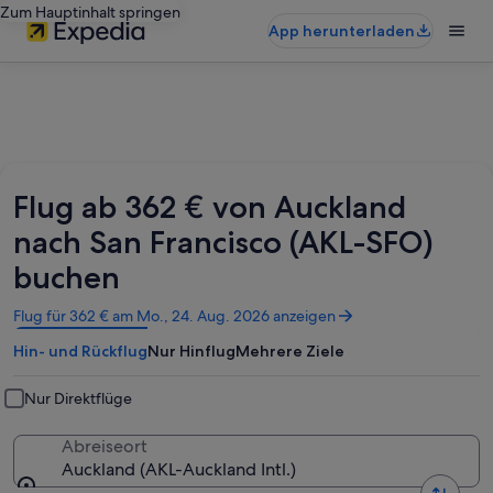
Zum Hauptinhalt springen
App herunterladen
Flug ab 362 € von Auckland
nach San Francisco (AKL-SFO)
buchen
Wird
Flug für 362 € am Mo., 24. Aug. 2026 anzeigen
in
Hin- und Rückflug
Nur Hinflug
Mehrere Ziele
einem
neuen
Fenster
Nur Direktflüge
geöffnet
Abreiseort
Auckland (AKL-Auckland Intl.)