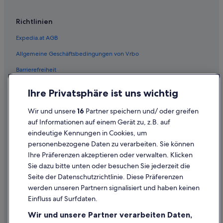
Richtlinien
Expedia.at AGB
Allgemeine Geschäftsbedingungen von Vrbo
Barrierefreiheit
Einreisebestimmungen
Ihre Privatsphäre ist uns wichtig
Datenschutzerklärung
Wir und unsere
16
Partner speichern und/ oder greifen
Cookie-Erklärung
auf Informationen auf einem Gerät zu, z.B. auf
eindeutige Kennungen in Cookies, um
Rechtliche Hinweise/Kontakt
personenbezogene Daten zu verarbeiten. Sie können
Inhaltsrichtlinien und Melden von Inhalten
Ihre Präferenzen akzeptieren oder verwalten. Klicken
Sie dazu bitte unten oder besuchen Sie jederzeit die
Hilfe
Seite der Datenschutzrichtlinie. Diese Präferenzen
werden unseren Partnern signalisiert und haben keinen
Hilfe
Einfluss auf Surfdaten.
Buchung ändern oder stornieren
Wir und unsere Partner verarbeiten Daten,
Rückerstattungsprozess und Zeitrahmen