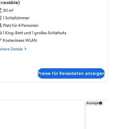
otos
cessible)
ür
30 m²
immer,
1 Schlafzimmer
King-
Platz für 4 Personen
ett
nd
1 King-Bett und 1 großes Schlafsofa
chlafsofa
Kostenloses WLAN
Hearing
itere
itere Details
ccessible)
tails
nzeigen
r
mmer,
King-
Preise für Reisedaten anzeigen
tt
d
hlafsofa
earing
cessible)
by Marriott San Mateo Foster City
Crowne Plaza Hotel F
Anzeige