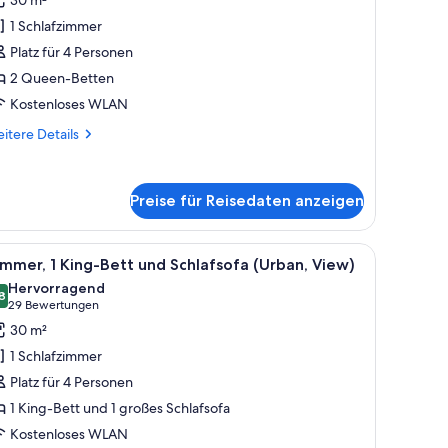
 Queen-
1 Schlafzimmer
etten
Platz für 4 Personen
View)
2 Queen-Betten
nzeigen
Kostenloses WLAN
itere
itere Details
tails
r
mmer,
Preise für Reisedaten anzeigen
Queen-
tten
iew)
, Stuhl und Fernseher.
le
Ein Hotelzimmer mit Bett, Schreibtisch, Stuhl,
4
mmer, 1 King-Bett und Schlafsofa (Urban, View)
otos
Hervorragend
ür
8
8,8 von 10
(29
29 Bewertungen
immer,
Bewertungen)
30 m²
King-
1 Schlafzimmer
ett
Platz für 4 Personen
nd
1 King-Bett und 1 großes Schlafsofa
chlafsofa
Kostenloses WLAN
Urban,