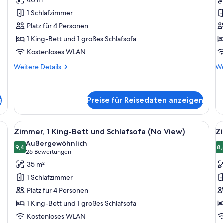
1 King-
2
1 Schlafzimmer
Bett
B
Platz für 4 Personen
und
(
1 King-Bett und 1 großes Schlafsofa
Schlafsofa
a
Kostenloses WLAN
(Urban,
View)
Weitere
We
Weitere Details
We
anzeigen
Details
De
für
fü
Zimmer,
Zi
n
Preise für Reisedaten anzeigen
1 King-
2 
Bett
Be
und
(V
rsafe, Bügeleisen/Bügelbrett
Alle
Ein Hotelzimmer mit Bett, Schreibtisch
Al
Schlafsofa
4
Zimmer, 1 King-Bett und Schlafsofa (No View)
Zi
Fotos
F
(Urban,
Außergewöhnlich
View)
für
9,4
f
8,
9,4 von 10
(26
26 Bewertungen
Zimmer,
Z
Bewertungen)
35 m²
1 King-
1 
1 Schlafzimmer
Bett
B
Platz für 4 Personen
und
u
1 King-Bett und 1 großes Schlafsofa
Schlafsofa
S
Kostenloses WLAN
(No
(