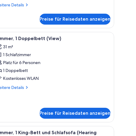
iew)
itere
itere Details
nzeigen
tails
r
Preise für Reisedaten anzeigen
mmer,
King-
tt
Innenhof | Wohnbereich | LED-Fernseher
le
Zimmer, 1 Doppelbett (View) | Hochwertige B
8
d
immer, 1 Doppelbett (View)
otos
hlafsofa
31 m²
rban,
ür
ew)
1 Schlafzimmer
immer,
Platz für 6 Personen
oppelbett
1 Doppelbett
View)
Kostenloses WLAN
nzeigen
itere
itere Details
tails
r
mmer,
Preise für Reisedaten anzeigen
ppelbett
iew)
, Stuhl und Fernseher.
le
Ein Hotelzimmer mit Bett, Schreibtisch, Stuhl,
4
mmer, 1 King-Bett und Schlafsofa (Hearing