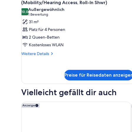
Fotos
(Mobility/Hearing Access, Roll-In Shwr)
für
Außergewöhnlich
10,0
Zimmer,
10,0 von 10
(1
1 Bewertung
2 Queen-
Bewertung)
31 m²
Betten,
Platz für 4 Personen
Blick
2 Queen-Betten
auf
Kostenloses WLAN
den
Weitere
Innenhof
Weitere Details
Details
(Mobility/Hearing
für
Access,
Zimmer,
Roll-
2 Queen-
Preise für Reisedaten anzeige
Betten,
In
Blick
Shwr)
Vielleicht gefällt dir auch
auf
anzeigen
den
Innenhof
Grand Bay Hotel San Francisco
Anzeige
(Mobility/Hearing
Access,
Roll-
In
Shwr)