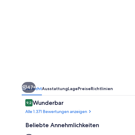
Francisco
47+
Übersicht
Ausstattung
Lage
Preise
Richtlinien
Bewertungen
Wunderbar
9,2
9,2 von 10.
Alle 1.371 Bewertungen anzeigen
Beliebte Annehmlichkeiten