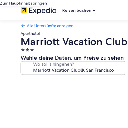
Zum Hauptinhalt springen
Reisen buchen
Alle Unterkünfte anzeigen
Aparthotel
Marriott Vacation Club
3.0-
Sterne-
Wähle deine Daten, um Preise zu sehen
Unterkunft
Wo soll’s hingehen?
Fotogalerie
von
Marriott
Vacation
Club®,
San