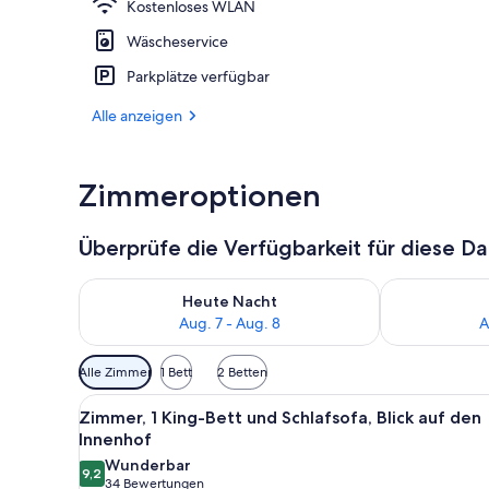
Kostenloses WLAN
Wäscheservice
Ausstattung 
Parkplätze verfügbar
Alle anzeigen
Zimmeroptionen
Überprüfe die Verfügbarkeit für diese D
Überprüfe die Verfügbarkeit für heute Nacht, Aug. 7
Überprüfe die
Heute Nacht
Aug. 7 - Aug. 8
A
Verfügbare
Alle Zimmer
1 Bett
2 Betten
Filter
Alle
Zimmer, 1 King-Bett und Schla
für
6
Zimmer, 1 King-Bett und Schlafsofa, Blick auf den
Fotos
Zimmer
Innenhof
für
Wunderbar
9,2
Zimmer,
9,2 von 10
(34
34 Bewertungen