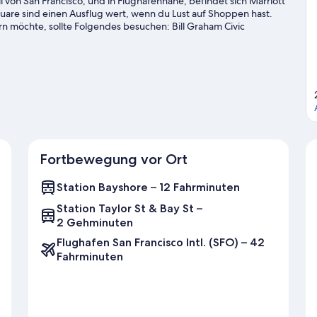
 von San Francisco, und in Flughafennähe, befindet sich Marriott
Square sind einen Ausflug wert, wenn du Lust auf Shoppen hast.
 möchte, sollte Folgendes besuchen: Bill Graham Civic
f ein spannendes Event? Dann schau doch mal in den
 Park und Chase Center.
Zum Reiseführer für San Francisco
Fortbewegung vor Ort
Station Bayshore – 12 Fahrminuten
Station Taylor St & Bay St –
2 Gehminuten
Flughafen San Francisco Intl. (SFO) – 42
Fahrminuten