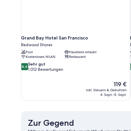
Grand Bay Hotel San Francisco
Redwood Shores
Pool
Haustiere erlaubt
Kostenloses WLAN
Restaurant
8.4
Sehr gut
8,4
von
1.012 Bewertungen
10,
Sehr
Der
119 €
gut,
Preis
1.012
inkl. Steuern & Gebühren
beträgt
4. Sept.–5. Sept.
Bewertungen
119 €
Zur Gegend