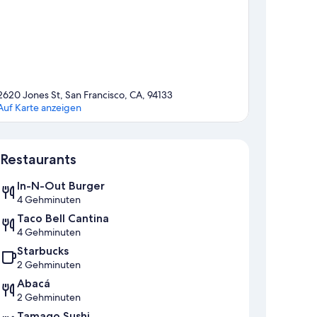
2620 Jones St, San Francisco, CA, 94133
Auf Karte anzeigen
Karte
Restaurants
In-N-Out Burger
4 Gehminuten
Taco Bell Cantina
4 Gehminuten
Starbucks
2 Gehminuten
Abacá
2 Gehminuten
Tamago Sushi