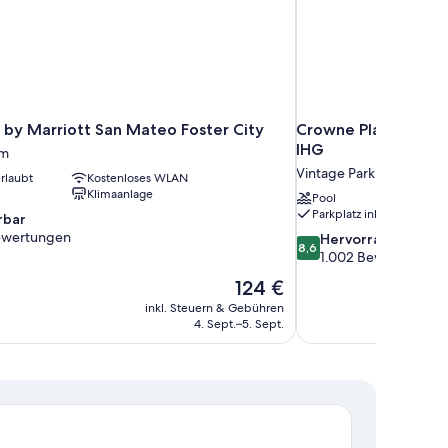
 by Marriott San Mateo Foster City
Crowne Plaza Hotel 
IHG
um
Vintage Park
rlaubt
Kostenloses WLAN
Klimaanlage
Pool
Parkplatz inbegriffen
bar
ewertungen
8.6
Hervorragend
8,6
von
1.002 Bewertungen
10,
Der
124 €
Hervorragend,
Preis
en
inkl. Steuern & Gebühren
1.002
beträgt
4. Sept.–5. Sept.
Bewertungen
124 €