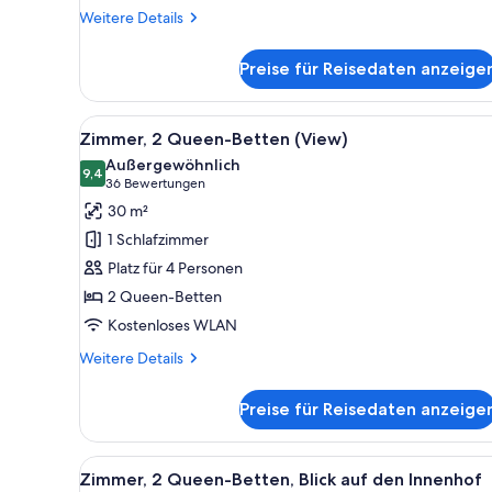
Innenhof
Weitere
Weitere Details
anzeigen
Details
für
Preise für Reisedaten anzeige
Zimmer,
2 Queen-
Betten,
Alle
Hochwertige Bettwaren, Zimme
4
Blick
Zimmer, 2 Queen-Betten (View)
Fotos
auf
Außergewöhnlich
den
für
9,4
9,4 von 10
(36
36 Bewertungen
Innenhof
Zimmer,
Bewertungen)
30 m²
2 Queen-
1 Schlafzimmer
Betten
Platz für 4 Personen
(View)
2 Queen-Betten
anzeigen
Kostenloses WLAN
Weitere
Weitere Details
Details
für
Preise für Reisedaten anzeige
Zimmer,
2 Queen-
Betten
Alle
Hochwertige Bettwaren, Zimme
6
(View)
Zimmer, 2 Queen-Betten, Blick auf den Innenhof