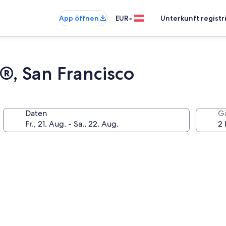
•
App öffnen
EUR
Unterkunft registr
®, San Francisco
Daten
G