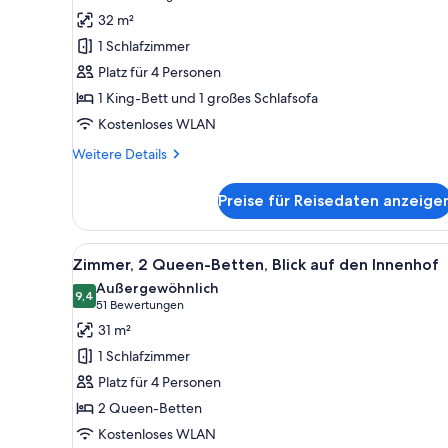
1 King-
Bewertungen)
32 m²
Bett
1 Schlafzimmer
und
Platz für 4 Personen
Schlafsofa,
1 King-Bett und 1 großes Schlafsofa
Blick
Kostenloses WLAN
auf
den
Weitere
Weitere Details
Details
Innenhof
für
anzeigen
Preise für Reisedaten anzeige
Zimmer,
1 King-
Bett
Alle
Hochwertige Bettwaren, Zimme
6
und
Zimmer, 2 Queen-Betten, Blick auf den Innenhof
Fotos
Schlafsofa,
Außergewöhnlich
Blick
für
9,4
9,4 von 10
(51
51 Bewertungen
auf
Zimmer,
Bewertungen)
31 m²
den
2 Queen-
Innenhof
1 Schlafzimmer
Betten,
Platz für 4 Personen
Blick
2 Queen-Betten
auf
Kostenloses WLAN
den