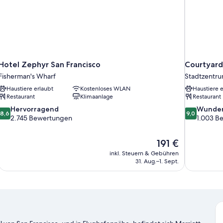
Hotel Zephyr San Francisco
Courtyard
Fisherman's Wharf
Stadtzentr
Haustiere erlaubt
Kostenloses WLAN
Haustiere e
Restaurant
Klimaanlage
Restaurant
8.6
9.0
Hervorragend
Wunder
8,6
9,0
von
von
2.745 Bewertungen
1.003 B
10,
10,
Hervorragend,
Wunderbar,
Der
191 €
2.745
1.003
Preis
Bewertungen
Bewertung
inkl. Steuern & Gebühren
beträgt
31. Aug.–1. Sept.
191 €