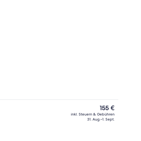
 der Unterkunft
Außenbereich
Der
155 €
aktuelle
inkl. Steuern & Gebühren
Preis
31. Aug.–1. Sept.
 der Unterkunft
Lobby-Lounge
beträgt
155 €.