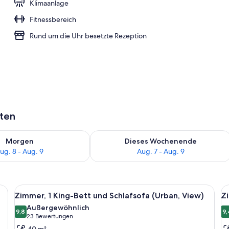
Klimaanlage
Fitnessbereich
der Unterkunft
Rund um die Uhr besetzte Rezeption
aten
 - Aug. 8.
 Verfügbarkeit für morgen, Aug. 8 - Aug. 9.
Überprüfe die Verfügbarkeit für dies
Morgen
Dieses Wochenende
ug. 8 - Aug. 9
Aug. 7 - Aug. 9
fsofa, Blick auf den Innenhof | Hochwertige Bettwaren, Zimmersafe, Bügelei
Alle
Ein Hotelzimmer mit Bett, Schreibtisch
Al
5
Zimmer, 1 King-Bett und Schlafsofa (Urban, View)
Z
Fotos
F
Außergewöhnlich
für
9,8
f
9,
9,8 von 10
(23
23 Bewertungen
Zimmer,
Z
Bewertungen)
40 m²