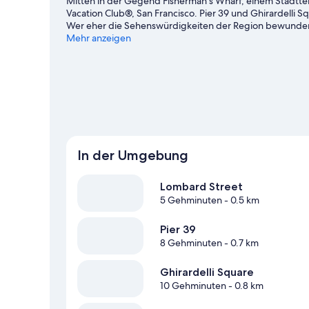
Mitten in der Gegend Fisherman's Wharf, einem Stadtteil
Vacation Club®, San Francisco. Pier 39 und Ghirardelli 
Wer eher die Sehenswürdigkeiten der Region bewundern
Auditorium und California Academy of Sciences. Lust au
Mehr anzeigen
Veranstaltungskalender dieser beiden Locations: Oracle
Weitere Aparthotels in San Francisco anzeigen
In der Umgebung
Lombard Street
5 Gehminuten
- 0.5 km
Pier 39
8 Gehminuten
- 0.7 km
Ghirardelli Square
10 Gehminuten
- 0.8 km