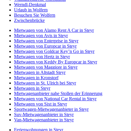
Werndl-Denkmal
Urlaub in Wolfern
Besuchen Sie Wolfern
Zwischenbrücke
Mietwagen von Alamo Rent A Car in Steyr
Mietwagen von Avis in Steyr
Mietwagen von Enterprise in Steyr
Mietwagen von Europcar in Steyr
Mietwagen von Goldcar Key’n Go in Steyr
Mietwagen von Hertz in Steyr
Mietwagen von Keddy By Europcar in Steyr
Mietwagen von Maggiore in Steyr
Mietwagen in Altstadt Steyr
Mietwagen in Kronstorf
Mietwagen in St. Ulrich bei Steyr
Mietwagen in Steyr
Mietwagenanbieter nahe Stollen der Erinnerung
Mietwagen von National Car Rental in Steyr
Mietwagen von Sixt in Steyr
Sportwagen-Mietwagenanbieter in Steyr
Suv-Mietwagenanbieter in Steyr
Van-Mietwagenanbieter in Steyr
Ferienwohnungen in Steyr