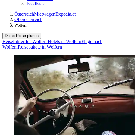
Feedback
Österreich
Mietwagen
Expedia.at
Oberösterreich
Wolfern
Deine Reise planen
Reiseführer für Wolfern
Hotels in Wolfern
Flüge nach
Wolfern
Reisepakete in Wolfern