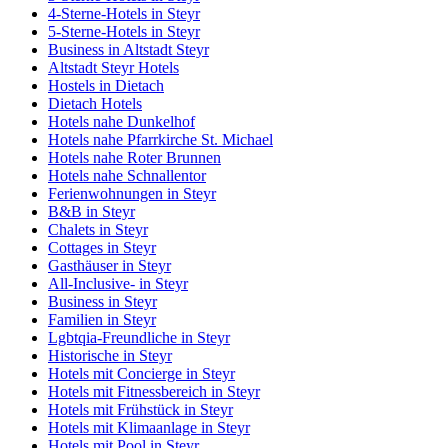
4-Sterne-Hotels in Steyr
5-Sterne-Hotels in Steyr
Business in Altstadt Steyr
Altstadt Steyr Hotels
Hostels in Dietach
Dietach Hotels
Hotels nahe Dunkelhof
Hotels nahe Pfarrkirche St. Michael
Hotels nahe Roter Brunnen
Hotels nahe Schnallentor
Ferienwohnungen in Steyr
B&B in Steyr
Chalets in Steyr
Cottages in Steyr
Gasthäuser in Steyr
All-Inclusive- in Steyr
Business in Steyr
Familien in Steyr
Lgbtqia-Freundliche in Steyr
Historische in Steyr
Hotels mit Concierge in Steyr
Hotels mit Fitnessbereich in Steyr
Hotels mit Frühstück in Steyr
Hotels mit Klimaanlage in Steyr
Hotels mit Pool in Steyr