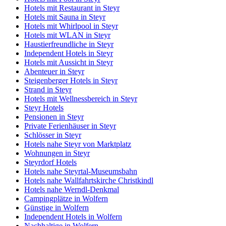
Hotels mit Restaurant in Steyr
Hotels mit Sauna in Steyr
Hotels mit Whirlpool in Steyr
Hotels mit WLAN in Steyr
Haustierfreundliche in Steyr
Independent Hotels in Steyr
Hotels mit Aussicht in Steyr
Abenteuer in Steyr
Steigenberger Hotels in Steyr
Strand in Steyr
Hotels mit Wellnessbereich in Steyr
Steyr Hotels
Pensionen in Steyr
Private Ferienhäuser in Steyr
Schlösser in Steyr
Hotels nahe Steyr von Marktplatz
Wohnungen in Steyr
Steyrdorf Hotels
Hotels nahe Steyrtal-Museumsbahn
Hotels nahe Wallfahrtskirche Christkindl
Hotels nahe Werndl-Denkmal
Campingplätze in Wolfern
Günstige in Wolfern
Independent Hotels in Wolfern
Nachhaltige in Wolfern