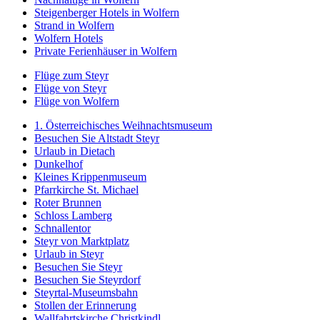
Steigenberger Hotels in Wolfern
Strand in Wolfern
Wolfern Hotels
Private Ferienhäuser in Wolfern
Flüge zum Steyr
Flüge von Steyr
Flüge von Wolfern
1. Österreichisches Weihnachtsmuseum
Besuchen Sie Altstadt Steyr
Urlaub in Dietach
Dunkelhof
Kleines Krippenmuseum
Pfarrkirche St. Michael
Roter Brunnen
Schloss Lamberg
Schnallentor
Steyr von Marktplatz
Urlaub in Steyr
Besuchen Sie Steyr
Besuchen Sie Steyrdorf
Steyrtal-Museumsbahn
Stollen der Erinnerung
Wallfahrtskirche Christkindl