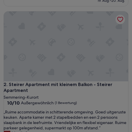
19. Aug.–20. Aug.
198 €
(97
Bewertungen)
Steirer Apartment mit kleinem Balkon - Steirer Apartment
Steirer Apartment mit kleinem Balkon - Steirer Apartment
2. Steirer Apartment mit kleinem Balkon - Steirer
Apartment
Semmering-Kurort
10.0
10/10
Außergewöhnlich
(1 Bewertung)
von
„
„Ruime accommodatie in schitterende omgeving. Goed uitgeruste
10,
R
keuken. Aparte kamer met 2 stapelbedden en een 2 persoons
Außergewöhnlich,
u
slaapbank in de leefruimte. Vriendelijke en flexibel eigenaar. Ruime
(1
i
parkeer gelegenheid, supermarkt op 100m afstand.“
Bewertung)