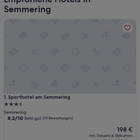
Semmering
Sporthotel am Semmering
Sporthotel am Semmering
1. Sporthotel am Semmering
3.5-
Sterne-
Semmering
Unterkunft
8.2
8,2/10
Sehr gut
(97 Bewertungen)
von
Der
198 €
10,
Preis
Sehr
inkl. Steuern & Gebühren
beträgt
gut,