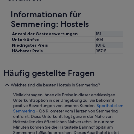
l
a
Informationen für
a
p
Semmering: Hostels
b
a
Anzahl der Gästebewertungen
151
n
Unterkünfte
404
k
Niedrigster Preis
101 €
i
Höchster Preis
357 €
n
d
e
l
Häufig gestellte Fragen
e
e
f
Welches sind die besten Hostels in Semmering?
r
u
Vielleicht sagen Ihnen die Preise in dieser erstklassigen
i
Unterkunftsoption in der Umgebung zu. Sie bekommt
m
positive Bewertungen von unseren Kunden:
Sporthotel am
t
Semmering
– 0,6 Kilometer vom Herzen von Semmering
e
entfernt. Diese Unterkunft liegt ganz in der Nähe von
.
Haltestellen des öffentlichen Nahverkehrs. In nur zehn
V
Minuten können Sie die Haltestelle Bahnhof Spital am
r
Semmering fußläufig erreichen. Dieses Aparthotel bietet