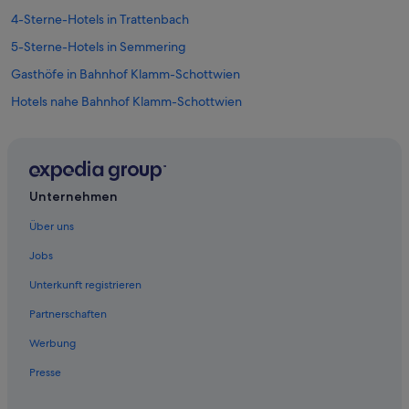
i
4-Sterne-Hotels in Trattenbach
d
5-Sterne-Hotels in Semmering
,
s
Gasthöfe in Bahnhof Klamm-Schottwien
u
p
Hotels nahe Bahnhof Klamm-Schottwien
e
Pensionen in Bahnhof Klamm-Schottwien
r
m
Villen in Bahnhof Klamm-Schottwien
a
r
Breitenstein Hotels
k
Unternehmen
Lodges in Breitenstein
t
Über uns
o
Hotels nahe Informationszentrum Semmeringbahn
p
Jobs
1
Maria Schutz Hotels
0
Unterkunft registrieren
Hotels mit Frühstück in Payerbach
0
m
Partnerschaften
Hotels mit Restaurant in Payerbach
a
f
Werbung
Hotel-Resorts in Payerbach
s
Presse
Payerbach Hotels
t
a
Hütten in Payerbach