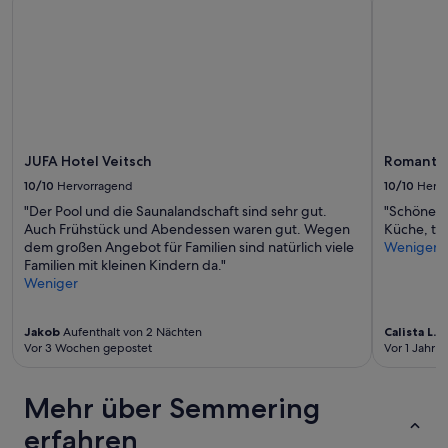
a
können
p
sich
e
ändern.
l
Es
b
können
e
zusätzliche
d
Bedingungen
d
gelten.
e
JUFA Hotel Veitsch
Romantik
n
10/10
Hervorragend
10/10
Herv
e
n
"Der Pool und die Saunalandschaft sind sehr gut.
"Schöne a
e
Auch Frühstück und Abendessen waren gut. Wegen
Küche, tol
e
dem großen Angebot für Familien sind natürlich viele
Weniger
n
Familien mit kleinen Kindern da."
2
Weniger
p
e
r
Jakob
Aufenthalt von 2 Nächten
Calista L.
Au
Vor 3 Wochen gepostet
Vor 1 Jahr v
s
o
o
Mehr über Semmering
n
s
erfahren
s