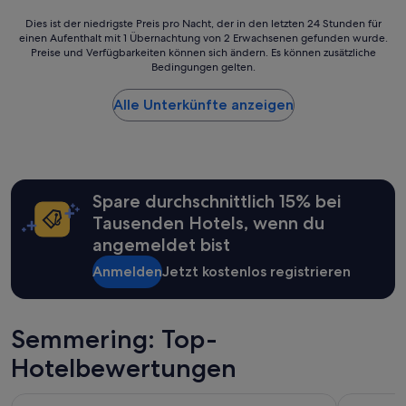
e
k
Dies
Dies ist der niedrigste Preis pro Nacht, der in den letzten 24 Stunden für
e
einen Aufenthalt mit 1 Übernachtung von 2 Erwachsenen gefunden wurde.
ist
Preise und Verfügbarkeiten können sich ändern. Es können zusätzliche
u
der
Bedingungen gelten.
k
niedrigste
e
Preis
n
Alle Unterkünfte anzeigen
pro
.
Nacht,
A
der
p
in
a
den
r
letzten
Spare durchschnittlich 15% bei
t
24 Stunden
e
für
Tausenden Hotels, wenn du
k
einen
angemeldet bist
a
Aufenthalt
m
mit
Anmelden
Jetzt kostenlos registrieren
e
1 Übernachtung
r
von
m
2 Erwachsenen
Semmering: Top-
e
gefunden
t
wurde.
Hotelbewertungen
2
Preise
s
und
t
Verfügbarkeiten
JUFA Hotel Veitsch
Romantikhü