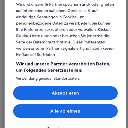
Wir und unsere
16
Partner speichern und/ oder greifen
Hotels mit Wellnessbereich in Reichenau an der Rax
Cookie-Erklärung
auf Informationen auf einem Gerät zu, z.B. auf
Reichenau an der Rax Hotels
eindeutige Kennungen in Cookies, um
Rechtliche Hinweise/Kontakt
personenbezogene Daten zu verarbeiten. Sie können
Lodges in Reichenau an der Rax
Inhaltsrichtlinien und Melden von Inhalten
Ihre Präferenzen akzeptieren oder verwalten. Klicken
Pensionen in Reichenau an der Rax
Sie dazu bitte unten oder besuchen Sie jederzeit die
Hilfe
Villen in Reichenau an der Rax
Seite der Datenschutzrichtlinie. Diese Präferenzen
werden unseren Partnern signalisiert und haben keinen
Wohnungen in Reichenau an der Rax
Hilfe
Einfluss auf Surfdaten.
Schottwien Hotels
Buchung ändern oder stornieren
Wir und unsere Partner verarbeiten Daten,
Lodges in Schottwien
Rückerstattungsprozess und Zeitrahmen
um Folgendes bereitzustellen:
Aparthotels in Semmering
Buchen Sie einen Flug mit einer Gutschrift bei der Fluggesellschaft
Verwendung genauer Standortdaten.
Endgeräteeigenschaften zur Identifikation aktiv abfragen.
Ferienwohnungen in Semmering
Internationale Reisedokumente
Speichern von oder Zugriff auf Informationen auf einem
Akzeptieren
Chalets in Semmering
Endgerät. Personalisierte Werbung und Inhalte, Messung
von Werbeleistung und der Performance von Inhalten,
Gästehäuser in Semmering
Zielgruppenforschung sowie Entwicklung und
Verbesserung von Angeboten.
Gasthäuser in Semmering
Alle ablehnen
© 2026 Expedia, Inc., ein Unternehmen der Expedia Group. Alle Rechte
Liste der Partner (Lieferanten)
vorbehalten. Expedia und das Expedia-Logo sind Handelsmarken oder
All-Inclusive- in Semmering
eingetragene Handelsmarken von Expedia, Inc.
Familien in Semmering