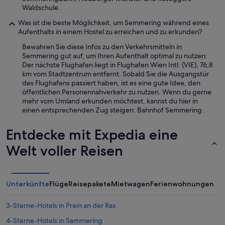
a
Waldschule.
a
Was ist die beste Möglichkeit, um Semmering während eines
r
Aufenthalts in einem Hostel zu erreichen und zu erkunden?
.
R
Bewahren Sie diese Infos zu den Verkehrsmitteln in
u
Semmering gut auf, um Ihren Aufenthalt optimal zu nutzen:
i
Der nächste Flughafen liegt in Flughafen Wien Intl. (VIE), 76,8
m
km vom Stadtzentrum entfernt. Sobald Sie die Ausgangstür
e
des Flughafens passiert haben, ist es eine gute Idee, den
p
öffentlichen Personennahverkehr zu nutzen. Wenn du gerne
a
mehr vom Umland erkunden möchtest, kannst du hier in
r
einen entsprechenden Zug steigen: Bahnhof Semmering.
k
e
Entdecke mit Expedia eine
e
r
Welt voller Reisen
g
e
l
e
Unterkünfte
Flüge
Reisepakete
Mietwagen
Ferienwohnungen
g
e
3-Sterne-Hotels in Prein an der Rax
n
h
4-Sterne-Hotels in Semmering
e