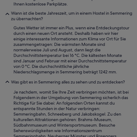
i
Ihnen kostenlose Parkplätze.
e
Wann ist die beste Jahreszeit, um in einem Hostel in Semmering
n
zu übernachten?
d
e
Gutes Wetter ist immer ein Plus, wenn eine Entdeckungstour
l
durch einen neuen Ort ansteht. Deshalb haben wir hier
i
einige interessante Informationen zum Klima vor Ort für Sie
j
zusammengetragen: Die wärmsten Monate sind
k
normalerweise Juli und August, dann liegt die
e
Durchschnittstemperatur bei 16 °C. Die kältesten Monate
e
sind Januar und Februar mit einer Durchschnittstemperatur
n
von 0 °C. Die durchschnittliche jährliche
f
Niederschlagsmenge in Semmering beträgt 1242 mm.
l
e
Was gibt es in Semmering alles zu sehen und zu entdecken?
x
i
Je nachdem, womit Sie Ihre Zeit verbringen möchten, ist bei
b
Folgendem in der Umgebung von Semmering sicherlich das
e
Richtige für Sie dabei: An folgenden Orten kannst du
l
entspannte Stunden in der Natur verbringen:
e
Semmeringbahn, Schneeberg und Jakobskogel. Zu den
i
kulturellen Attraktionen gehören: Brahms-Museum,
g
Südbahnmuseum und Wintersportmuseum. Besuche
e
Sehenswürdigkeiten wie Informationszentrum
n
Semmeringbahn, Neuberger Münster und Roseggers