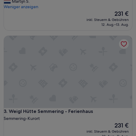
m
Martijn S.
e
Weniger anzeigen
a
Der
231 €
c
Preis
inkl. Steuern & Gebühren
c
beträgt
12. Aug.–13. Aug.
o
231 €
m
Weigl Hütte Semmering - Ferienhaus
m
o
d
a
t
i
e
i
n
s
c
h
i
t
Weigl Hütte Semmering - Ferienhaus
3. Weigl Hütte Semmering - Ferienhaus
t
Semmering-Kurort
e
Der
231 €
r
Preis
inkl. Steuern & Gebühren
e
beträgt