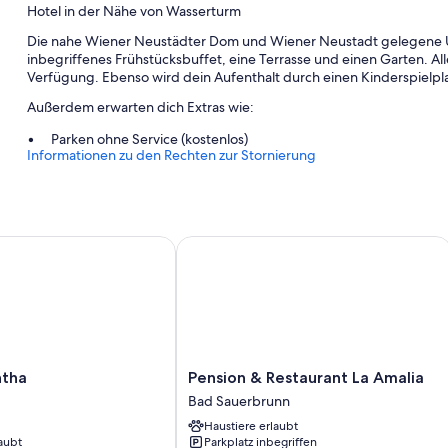
Hotel in der Nähe von Wasserturm
Die nahe Wiener Neustädter Dom und Wiener Neustadt gelegene Un
inbegriffenes Frühstücksbuffet, eine Terrasse und einen Garten. A
Verfügung. Ebenso wird dein Aufenthalt durch einen Kinderspielplat
Außerdem erwarten dich Extras wie:
Parken ohne Service (kostenlos)
Informationen zu den Rechten zur Stornierung
Ein Fahrradverleih, Express-Check-out und Express-Check-in
Ein Bankettsaal, kostenlose Zeitungen und Gepäckaufbewahru
Zimmerausstattung
ha
Pension & Restaurant La Amalia
Alle Zimmer bei Dorfmeister Business Hotel B&B verfügen über Ext
sowie Ausstattungsmerkmale wie kostenloses WLAN und Arbeitsbe
Weitere Komforts in den Zimmern sind unter anderem:
Badezimmer mit Regenduschen und kostenlosen Toilettenartike
Kleiderschränke, separate Sitzecken und tägliche Zimmerreini
Pension
ntha
Pension & Restaurant La Amalia
&
Bad Sauerbrunn
Restaurant
Haustiere erlaubt
La
aubt
Parkplatz inbegriffen
Amalia