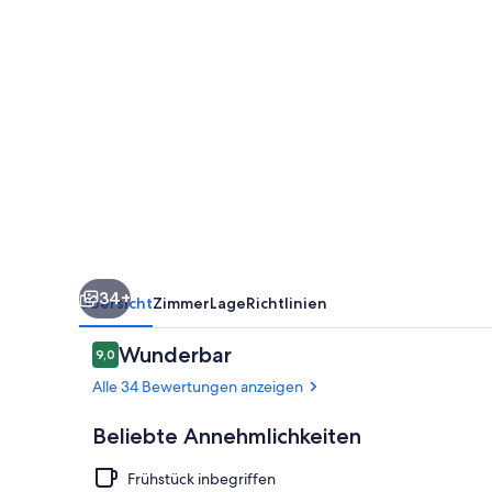
34+
Übersicht
Zimmer
Lage
Richtlinien
Bewertungen
Wunderbar
9,0
9,0 von 10.
Alle 34 Bewertungen anzeigen
Beliebte Annehmlichkeiten
Frühstück inbegriffen