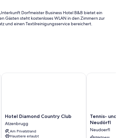
terkunft Dorfmeister Business Hotel B&B bietet ein
llen Gästen steht kostenloses WLAN in den Zimmern zur
z und einen Textilreinigungsservice bereichert.
ng
Hotel Diamond Country Club
Tennis- und Freizeitze
ras wie laptopgeeignete Arbeitsplätze und eine Klimaanlage
reiche.
ln
gung
Hotel
Tennis-
Hotel Diamond Country Club
Tennis- und Freizei
Diamond
und
Neudörfl
Atzenbrugg
Country
Freizeitzentrum
Neudoerfl
Am Privatstrand
Club
Neudörfl
Haustiere erlaubt
Atzenbrugg
Neudoerfl
Wellness