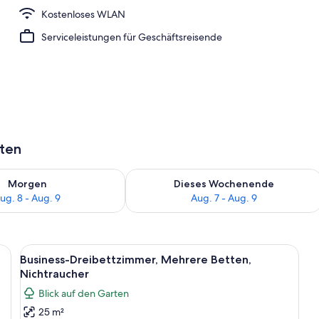
Kostenloses WLAN
sse
Serviceleistungen für Geschäftsreisende
aten
 - Aug. 8.
 Verfügbarkeit für morgen, Aug. 8 - Aug. 9.
Überprüfe die Verfügbarkeit für dies
Morgen
Dieses Wochenende
ug. 8 - Aug. 9
Aug. 7 - Aug. 9
einem großen Bett, einem Schreibtisch, einem Sessel und einem Bild an der
Alle
Ein modernes Hotelzimmer mit einem g
8
Business-Dreibettzimmer, Mehrere Betten,
Fotos
Nichtraucher
für
Blick auf den Garten
Business-
25 m²
Dreibettzimmer,