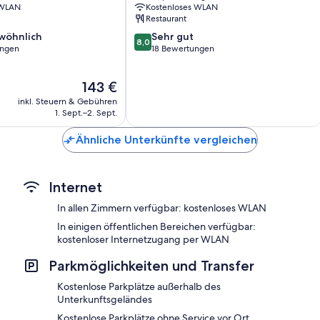
 WLAN
Kostenloses WLAN
Bad
Restaurant
Sauerbrunn
8.0
wöhnlich
Sehr gut
8,0
von
ungen
18 Bewertungen
10,
ich,
Sehr
Der
143 €
gut,
Preis
18
inkl. Steuern & Gebühren
beträgt
Bewertungen
1. Sept.–2. Sept.
143 €
Ähnliche Unterkünfte vergleichen
Internet
In allen Zimmern verfügbar: kostenloses WLAN
In einigen öffentlichen Bereichen verfügbar:
kostenloser Internetzugang per WLAN
Parkmöglichkeiten und Transfer
Kostenlose Parkplätze außerhalb des
Unterkunftsgeländes
Kostenlose Parkplätze ohne Service vor Ort