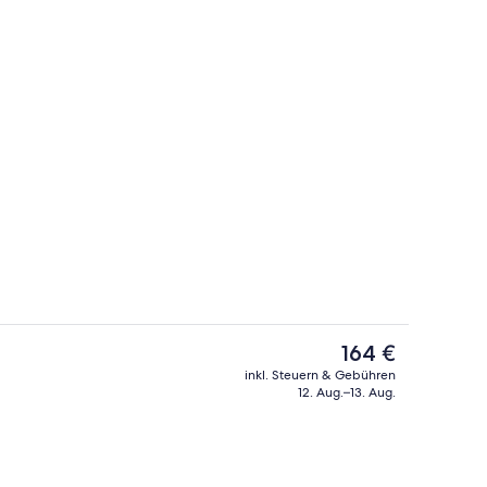
begriffenes Frühstücksbuffet
Schreibtisch, laptopgeeigneter Arbei
Der
164 €
aktuelle
inkl. Steuern & Gebühren
Preis
12. Aug.–13. Aug.
ch
Flur
beträgt
164 €.