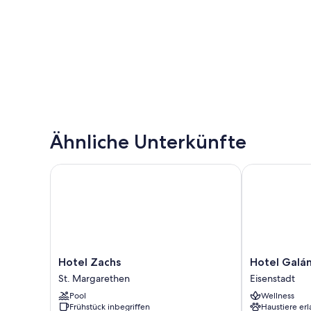
Ähnliche Unterkünfte
Hotel Zachs
Hotel Galánt
Hotel
Hotel
Hotel Zachs
Hotel Galá
Zachs
Galántha
St. Margarethen
Eisenstadt
St.
Eisenstadt
Pool
Wellness
Margarethen
Frühstück inbegriffen
Haustiere erl