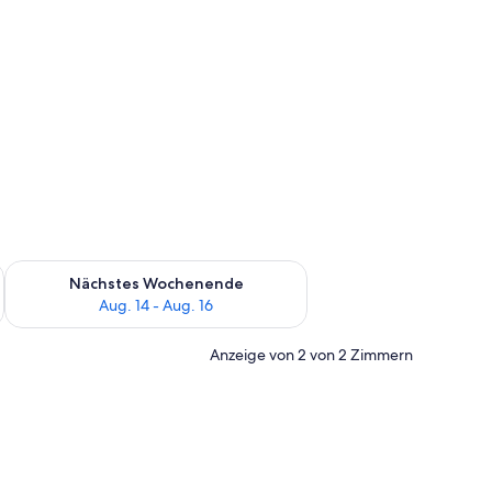
es Wochenende, Aug. 7 - Aug. 9.
Überprüfe die Verfügbarkeit für nächstes Wochenende, Aug. 1
Nächstes Wochenende
Aug. 14 - Aug. 16
Anzeige von 2 von 2 Zimmern
 Wand.
roßen Bett, einem Schreibtisch, einem Sessel und einem Bild an der Wand.