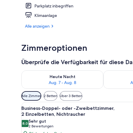
Parkplatz inbegriffen
Sonnenterra
Klimaanlage
Alle anzeigen
Zimmeroptionen
Überprüfe die Verfügbarkeit für diese D
Überprüfe die Verfügbarkeit für heute Nacht, Aug. 7
Überprüfe die
Heute Nacht
Aug. 7 - Aug. 8
A
Verfügbare
Alle Zimmer
2 Betten
Über 3 Betten
Filter
Alle
Ein modernes Hotelzimmer mit 
für
8
Business-Doppel- oder -Zweibettzimmer,
Fotos
Zimmer
2 Einzelbetten, Nichtraucher
für
Sehr gut
8,0
Business-
8,0 von 10
(2
2 Bewertungen
Doppel-
Bewertungen)