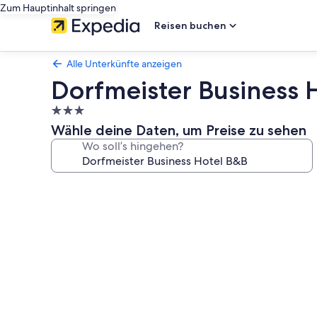
Zum Hauptinhalt springen
Reisen buchen
Alle Unterkünfte anzeigen
Dorfmeister Business 
3.0-
Sterne-
Wähle deine Daten, um Preise zu sehen
Unterkunft
Wo soll’s hingehen?
Fotogalerie
von
Dorfmeister
Business
Hotel
B&B