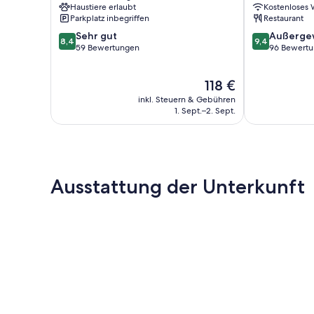
Haustiere erlaubt
Kostenloses
Parkplatz inbegriffen
Restaurant
8.4
9.4
Sehr gut
Außerge
8,4
9,4
von
von
59 Bewertungen
96 Bewert
10,
10,
Sehr
Außergewöhnl
Der
118 €
gut,
96
Preis
59
Bewertungen
inkl. Steuern & Gebühren
beträgt
Bewertungen
1. Sept.–2. Sept.
118 €
Ausstattung der Unterkunft