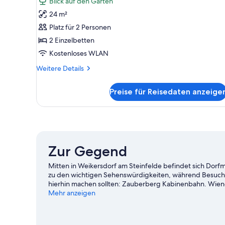
Blick auf den Garten
oder
24 m²
-
Platz für 2 Personen
Zweibettzimmer,
2 Einzelbetten
2 Einzelbetten,
Kostenloses WLAN
Nichtraucher
anzeigen
Weitere
Weitere Details
Details
für
Preise für Reisedaten anzeige
Business-
Doppel-
oder
-
Zweibettzimmer,
2 Einzelbetten,
Zur Gegend
Nichtraucher
Mitten in Weikersdorf am Steinfelde befindet sich Dor
zu den wichtigen Sehenswürdigkeiten, während Besuch
hierhin machen sollten: Zauberberg Kabinenbahn. Wien
empfehlenswerte Orte für einen Abstecher. Erlebe auf
Mehr anzeigen
der Region.
Zum Reiseführer für Weikersdorf am Steinfe