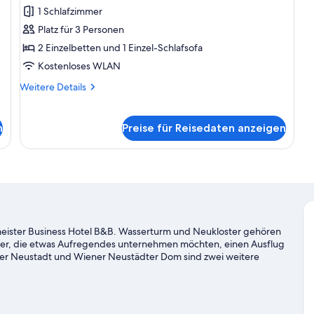
1 Schlafzimmer
Mehrere
Betten,
Platz für 3 Personen
Nichtraucher
2 Einzelbetten und 1 Einzel-Schlafsofa
anzeigen
Kostenloses WLAN
Weitere
Weitere Details
Details
für
Business-
n
Preise für Reisedaten anzeigen
Dreibettzimmer,
Mehrere
Betten,
Nichtraucher
fmeister Business Hotel B&B. Wasserturm und Neukloster gehören
er, die etwas Aufregendes unternehmen möchten, einen Ausflug
er Neustadt und Wiener Neustädter Dom sind zwei weitere
 den Wander-/Radwegen und beim Reiten die wunderbare Vielfalt
lde