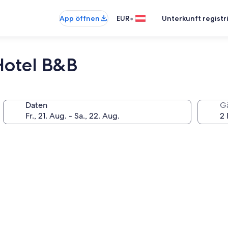
•
App öffnen
EUR
Unterkunft registr
Hotel B&B
Daten
G