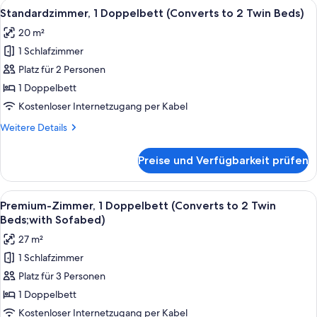
Alle
Ein modernes Hotelzimmer mit einer g
12
Standardzimmer, 1 Doppelbett (Converts to 2 Twin Beds)
Fotos
20 m²
für
1 Schlafzimmer
Standardzimmer,
1
Platz für 2 Personen
Doppelbett
1 Doppelbett
(Converts
Kostenloser Internetzugang per Kabel
to
Weitere
Weitere Details
2
Details
Twin
für
Preise und Verfügbarkeit prüfen
Standardzimmer,
Beds)
1
anzeigen
Doppelbett
Alle
Ein Hotelzimmer mit zwei Betten, eine
10
(Converts
Premium-Zimmer, 1 Doppelbett (Converts to 2 Twin
Fotos
to
Beds;with Sofabed)
2
für
27 m²
Twin
Premium-
Beds)
1 Schlafzimmer
Zimmer,
Platz für 3 Personen
1
Doppelbett
1 Doppelbett
(Converts
Kostenloser Internetzugang per Kabel