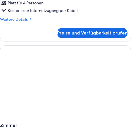
Platz für 4 Personen
Kostenloser Internetzugang per Kabel
Weitere
Weitere Details
Details
für
Preise und Verfügbarkeit prüfen
Zimmer
Zimmer