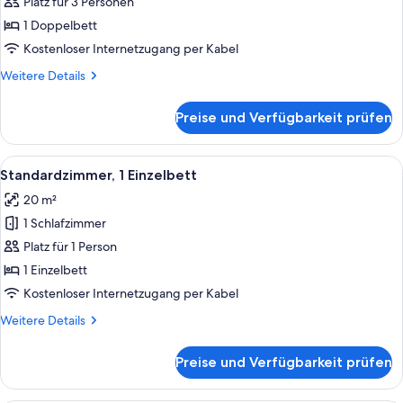
Platz für 3 Personen
Doppelbett
(Converts
1 Doppelbett
to
Kostenloser Internetzugang per Kabel
2
Weitere
Weitere Details
Twin
Details
Beds;with
für
Preise und Verfügbarkeit prüfen
Suite,
Sofabed)
1
anzeigen
Doppelbett
Alle
Ein ordentlich bezogenes Bett mit wei
8
(Converts
Standardzimmer, 1 Einzelbett
Fotos
to
20 m²
2
für
Twin
1 Schlafzimmer
Standardzimmer,
Beds;with
1 Einzelbett
Platz für 1 Person
Sofabed)
anzeigen
1 Einzelbett
Kostenloser Internetzugang per Kabel
Weitere
Weitere Details
Details
für
Preise und Verfügbarkeit prüfen
Standardzimmer,
1 Einzelbett