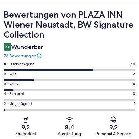
Bewertungen
Bewertungen von PLAZA INN
Wiener Neustadt, BW Signature
Collection
Wunderbar
9,2
73 Bewertungen
50
10 – Hervorragend
50
von
17
8 – Gut
17
insgesamt
von
73
5
6 – Okay
5
insgesamt
Gästebewertungen
von
73
0
4 – Schlecht
0
haben
insgesamt
Gästebewertungen
von
eine
73
1
2 – Ungenügend
1
haben
insgesamt
Bewertung
Gästebewertungen
von
eine
73
von
haben
insgesamt
Bewertung
Gästebewertungen
10
eine
73
von
haben
9,2
8,4
9,2
-
Bewertung
Gästebewertungen
8
eine
Sauberkeit
Ausstattung
Personal & Service
Hervorragend
von
haben