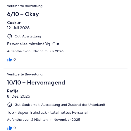
-
Bewertung
Bewertungen
6
eine
Gut
Verifizierte Bewertung
von
-
Bewertung
4
6/10 – Okay
Okay
von
-
2
Coskun
Schlecht
12. Juli 2026
-
Ungenügend
Gut: Ausstattung
Es war alles mittelmäßig. Gut.
Aufenthalt von 1 Nacht im Juli 2026
0
Verifizierte Bewertung
10/10 – Hervorragend
Rafija
8. Dez. 2025
Gut: Sauberkeit, Ausstattung und Zustand der Unterkunft
Top - Super frühstück - total nettes Personal
Aufenthalt von 2 Nächten im November 2025
0