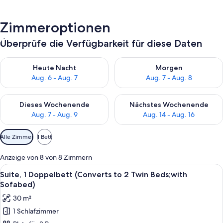
Zimmeroptionen
Überprüfe die Verfügbarkeit für diese Daten
Überprüfe die Verfügbarkeit für heute Nacht, Aug. 6 - Aug. 7.
Überprüfe die Verfügbarkeit f
Heute Nacht
Morgen
Aug. 6 - Aug. 7
Aug. 7 - Aug. 8
Überprüfe die Verfügbarkeit für dieses Wochenende, Aug. 7 - 
Überprüfe die Verfügbarkeit f
Dieses Wochenende
Nächstes Wochenende
Aug. 7 - Aug. 9
Aug. 14 - Aug. 16
Verfügbare
Alle Zimmer
1 Bett
Filter
für
Anzeige von 8 von 8 Zimmern
Zimmer
Alle
Ein modernes Hotelzimmer mit einem g
10
Suite, 1 Doppelbett (Converts to 2 Twin Beds;with
Fotos
Sofabed)
für
30 m²
Suite,
1 Schlafzimmer
1