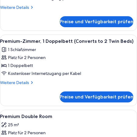
to
Weitere
Weitere Details
2
Details
Twin
für
Preise und Verfügbarkeit prüfen
Premium-
Beds;with
Zimmer,
Sofabed)
1
Alle
Ein modernes Hotelzimmer mit einem g
anzeigen
11
Doppelbett
Premium-Zimmer, 1 Doppelbett (Converts to 2 Twin Beds)
Fotos
(Converts
1 Schlafzimmer
to
für
2
Platz für 2 Personen
Premium-
Twin
Zimmer,
1 Doppelbett
Beds;with
1
Sofabed)
Kostenloser Internetzugang per Kabel
Doppelbett
Weitere
Weitere Details
(Converts
Details
to
für
Preise und Verfügbarkeit prüfen
Premium-
2
Zimmer,
Twin
1
Alle
Ein Hotelzimmer mit einem großen Bet
Beds)
4
Doppelbett
Premium Double Room
Fotos
(Converts
anzeigen
25 m²
to
für
2
Platz für 2 Personen
Premium