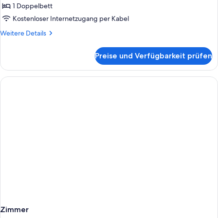
Twin
Double
1 Doppelbett
Beds)
Room
Kostenloser Internetzugang per Kabel
anzeigen
Weitere
Weitere Details
Details
für
Preise und Verfügbarkeit prüfen
Premium
Double
Room
Zimmer