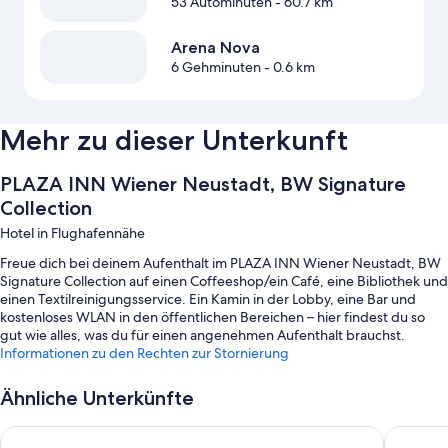
53 Autominuten
- 60.7 km
Arena Nova
6 Gehminuten
- 0.6 km
Mehr zu dieser Unterkunft
PLAZA INN Wiener Neustadt, BW Signature
Collection
Hotel in Flughafennähe
Freue dich bei deinem Aufenthalt im PLAZA INN Wiener Neustadt, BW
Signature Collection auf einen Coffeeshop/ein Café, eine Bibliothek und
einen Textilreinigungsservice. Ein Kamin in der Lobby, eine Bar und
kostenloses WLAN in den öffentlichen Bereichen – hier findest du so
gut wie alles, was du für einen angenehmen Aufenthalt brauchst.
Informationen zu den Rechten zur Stornierung
Außerdem zählen zu den Extras unter anderem:
Ähnliche Unterkünfte
Ein Frühstücksbuffet (gegen Aufpreis), ein kostenpflichtiger
Flughafentransfer (Hin- und Rückfahrt) und Express-Check-out
Luis von Weyden
Ferienwo
Express-Check-in, Unterstützung bei der Tourenplanung/beim