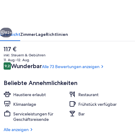
Neustadt,
BW
Signature
rück
Weiter
Collection
82+
Übersicht
Zimmer
Lage
Richtlinien
Der
117 €
aktuelle
inkl. Steuern & Gebühren
Preis
11. Aug.–12. Aug.
beträgt
Bewertungen
Wunderbar
9,2
Alle 73 Bewertungen anzeigen
9,2 von 10.
117 €.
Beliebte Annehmlichkeiten
Haustiere erlaubt
Restaurant
Bar (in der Unterkunft)
Klimaanlage
Frühstück verfügbar
Serviceleistungen für
Bar
Geschäftsreisende
Alle anzeigen