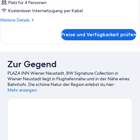
Platz für 4 Personen
Kostenloser Internetzugang per Kabel
Weitere
Weitere Details
Details
für
Preise und Verfügbarkeit prüfen
Zimmer
Zur Gegend
PLAZA INN Wiener Neustadt, BW Signature Collection in
Wiener Neustadt liegt in Flughafennähe und in der Nähe eines
Bahnhofs. Die schöne Natur der Region erlebst du hier:
Neufelder See und Johannesbachklamm. Wenn du dagegen
Mehr anzeigen
eher kulturell interessiert bist, ist Folgendes empfehlenswert:
St. Peter an der Sperr Museum und Erlacher Heimatmuseum.
Ebenfalls einen Besuch wert sind diese beiden Highlights:
Labyrinth und Labyrinth.
Zum Reiseführer für Wiener Neustadt