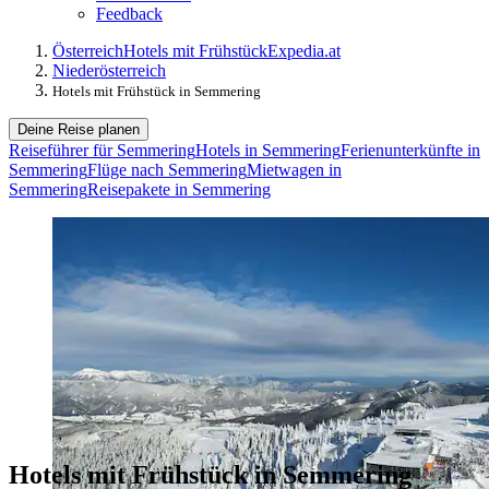
Feedback
Österreich
Hotels mit Frühstück
Expedia.at
Niederösterreich
Hotels mit Frühstück in Semmering
Deine Reise planen
Reiseführer für Semmering
Hotels in Semmering
Ferienunterkünfte in
Semmering
Flüge nach Semmering
Mietwagen in
Semmering
Reisepakete in Semmering
Hotels mit Frühstück in Semmering