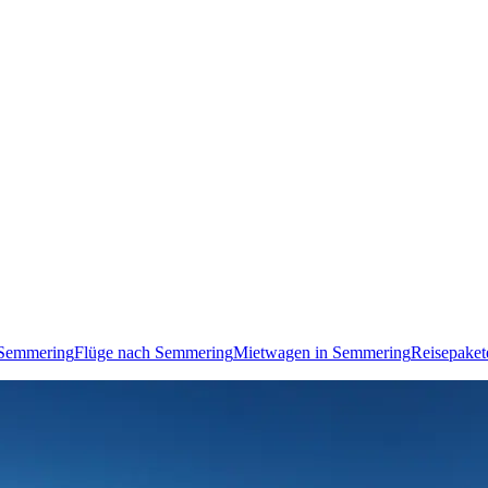
 Semmering
Flüge nach Semmering
Mietwagen in Semmering
Reisepaket