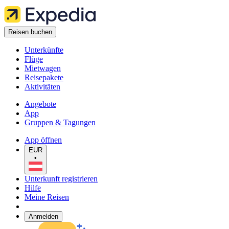
Reisen buchen
Unterkünfte
Flüge
Mietwagen
Reisepakete
Aktivitäten
Angebote
App
Gruppen & Tagungen
App öffnen
EUR
•
Unterkunft registrieren
Hilfe
Meine Reisen
Anmelden