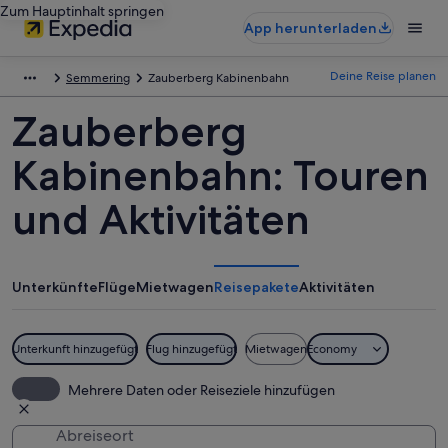
Zum Hauptinhalt springen
App herunterladen
Deine Reise planen
Semmering
Zauberberg Kabinenbahn
Zauberberg
Kabinenbahn: Touren
und Aktivitäten
Unterkünfte
Flüge
Mietwagen
Reisepakete
Aktivitäten
Unterkunft hinzugefügt
Flug hinzugefügt
Mietwagen
Economy
Mehrere Daten oder Reiseziele hinzufügen
Abreiseort