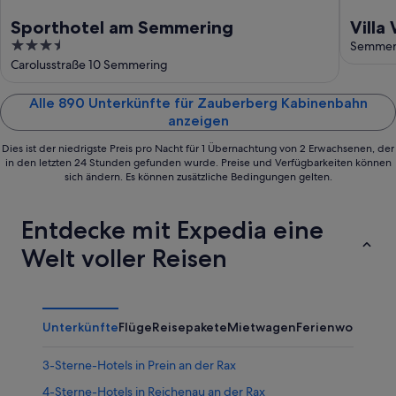
Sporthotel am Semmering
Villa
3.5
Apar
Semmer
out
Carolusstraße 10 Semmering
of
5
Alle 890 Unterkünfte für Zauberberg Kabinenbahn
anzeigen
Dies ist der niedrigste Preis pro Nacht für 1 Übernachtung von 2 Erwachsenen, der
in den letzten 24 Stunden gefunden wurde. Preise und Verfügbarkeiten können
sich ändern. Es können zusätzliche Bedingungen gelten.
Entdecke mit Expedia eine
Welt voller Reisen
Unterkünfte
Flüge
Reisepakete
Mietwagen
Ferienwohnung
3-Sterne-Hotels in Prein an der Rax
4-Sterne-Hotels in Reichenau an der Rax