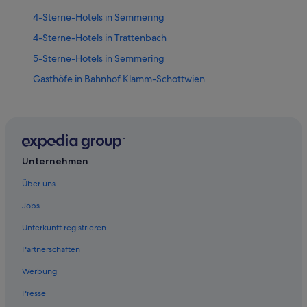
4-Sterne-Hotels in Semmering
4-Sterne-Hotels in Trattenbach
5-Sterne-Hotels in Semmering
Gasthöfe in Bahnhof Klamm-Schottwien
Hotels nahe Bahnhof Klamm-Schottwien
Pensionen in Bahnhof Klamm-Schottwien
Villen in Bahnhof Klamm-Schottwien
Hotels nahe Bahnhof Payerbach-Reichenau
Unternehmen
Breitenstein Hotels
Über uns
Lodges in Breitenstein
Jobs
Hotels nahe Informationszentrum Semmeringbahn
Unterkunft registrieren
Maria Schutz Hotels
Partnerschaften
Hotels mit Restaurant in Payerbach
Werbung
Hotel-Resorts in Payerbach
Presse
Hütten in Payerbach