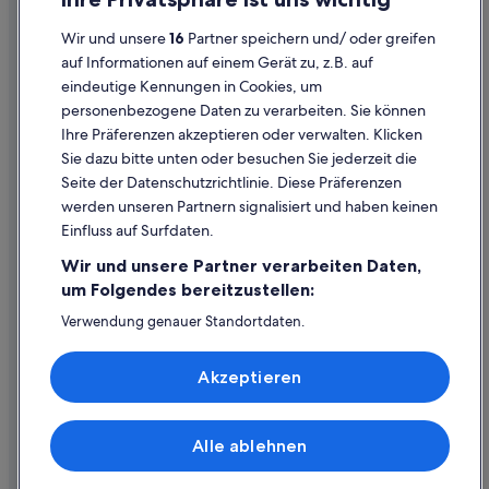
Datenschutzerklärung
Villen in Reichenau an der Rax
Wir und unsere
16
Partner speichern und/ oder greifen
Cookie-Erklärung
auf Informationen auf einem Gerät zu, z.B. auf
Schottwien Hotels
eindeutige Kennungen in Cookies, um
Rechtliche Hinweise/Kontakt
Lodges in Schottwien
personenbezogene Daten zu verarbeiten. Sie können
Inhaltsrichtlinien und Melden von Inhalten
Aparthotels in Semmering
Ihre Präferenzen akzeptieren oder verwalten. Klicken
Sie dazu bitte unten oder besuchen Sie jederzeit die
Ferienwohnungen in Semmering
Hilfe
Seite der Datenschutzrichtlinie. Diese Präferenzen
Chalets in Semmering
werden unseren Partnern signalisiert und haben keinen
Hilfe
Gästehäuser in Semmering
Einfluss auf Surfdaten.
Buchung ändern oder stornieren
Gasthäuser in Semmering
Wir und unsere Partner verarbeiten Daten,
Rückerstattungsprozess und Zeitrahmen
um Folgendes bereitzustellen:
Hostels in Semmering
Buchen Sie einen Flug mit einer Gutschrift bei der Fluggesellschaft
Verwendung genauer Standortdaten.
All-Inclusive- in Semmering
Endgeräteeigenschaften zur Identifikation aktiv abfragen.
Internationale Reisedokumente
Familien in Semmering
Speichern von oder Zugriff auf Informationen auf einem
Akzeptieren
Endgerät. Personalisierte Werbung und Inhalte, Messung
Golf in Semmering
von Werbeleistung und der Performance von Inhalten,
Zielgruppenforschung sowie Entwicklung und
Historische in Semmering
Verbesserung von Angeboten.
Alle ablehnen
© 2026 Expedia, Inc., ein Unternehmen der Expedia Group. Alle Rechte
Hotels mit Fitnessbereich in Semmering
Liste der Partner (Lieferanten)
vorbehalten. Expedia und das Expedia-Logo sind Handelsmarken oder
eingetragene Handelsmarken von Expedia, Inc.