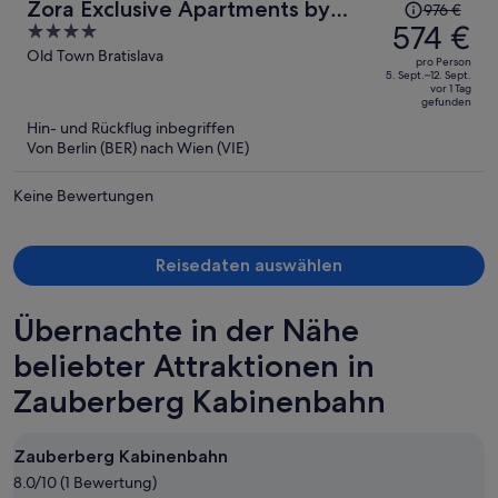
Der
Zora Exclusive Apartments by
976 €
Preis
574 €
4
CHORS
betrug
out
Old Town Bratislava
pro Person
976 €,
of
5. Sept.–12. Sept.
vor 1 Tag
jetzt
5
gefunden
beträgt
Hin- und Rückflug inbegriffen
er
Von Berlin (BER) nach Wien (VIE)
574 €
pro
Keine Bewertungen
Person
Reisedaten auswählen
Übernachte in der Nähe
beliebter Attraktionen in
Zauberberg Kabinenbahn
Zauberberg Kabinenbahn
8.0/10 (1 Bewertung)