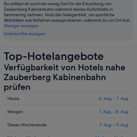
Du solltest dir auch ein wenig Zeit für die Erkundung von
Zauberberg Kabinenbahn während deines Aufenthalts in
Semmering nehmen. Nutz die Gelegenheit, um sportliche
Aktivitäten wie Skifahren auszuprobieren, während du vor Ort bist.
Weniger anzeigen
Unterkünfte anzeigen
Top-Hotelangebote
Verfügbarkeit von Hotels nahe
Zauberberg Kabinenbahn
prüfen
Prüfe
Heute
6. Aug. - 7. Aug.
die
Preise
Prüfe
Morgen
7. Aug. - 8. Aug.
nahe
die
Zauberberg
Preise
Prüfe
Dieses Wochenende
7. Aug. - 9. Aug.
Kabinenbahn
nahe
die