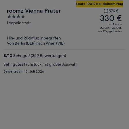
Spare 100% bei deinem Flug
Der
roomz Vienna Prater
579 €
Preis
330 €
4
betrug
out
Leopoldstadt
pro Person
579 €,
of
22. Okt.–26. Okt.
vor 1 Tag gefunden
jetzt
5
Hin- und Rückflug inbegriffen
beträgt
Von Berlin (BER) nach Wien (VIE)
er
330 €
8
/
10
Sehr gut! (359 Bewertungen)
pro
Person
Sehr gutes Frühstück mit großer Auswahl
Bewertet am 13. Juli 2026