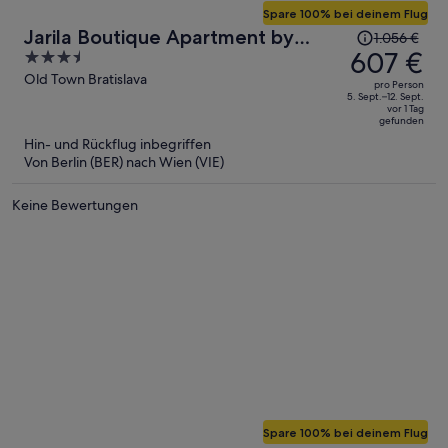
Spare 100% bei deinem Flug
Der
Jarila Boutique Apartment by
1.056 €
Preis
607 €
3.5
CHORS
betrug
out
Old Town Bratislava
pro Person
1.056 €,
of
5. Sept.–12. Sept.
vor 1 Tag
jetzt
5
gefunden
beträgt
Hin- und Rückflug inbegriffen
er
Von Berlin (BER) nach Wien (VIE)
607 €
pro
Keine Bewertungen
Person
Spare 100% bei deinem Flug