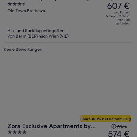
Preis
607 €
3.5
CHORS
betrug
out
Old Town Bratislava
pro Person
1.056 €,
of
5. Sept.–12. Sept.
vor 1 Tag
jetzt
5
gefunden
beträgt
Hin- und Rückflug inbegriffen
er
Von Berlin (BER) nach Wien (VIE)
607 €
pro
Keine Bewertungen
Person
Spare 100% bei deinem Flug
Der
Zora Exclusive Apartments by
976 €
Preis
574 €
4
CHORS