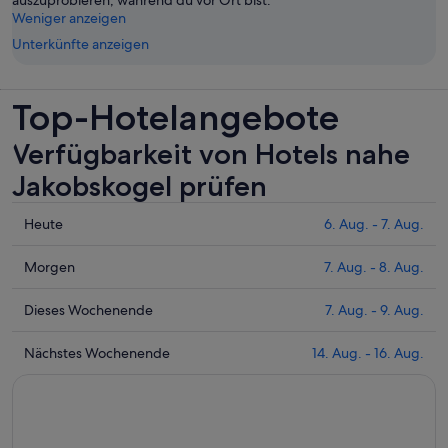
auszuprobieren, während du vor Ort bist.
Weniger anzeigen
Unterkünfte anzeigen
Top-Hotelangebote
Verfügbarkeit von Hotels nahe
Jakobskogel prüfen
Prüfe
Heute
6. Aug. - 7. Aug.
die
Preise
Prüfe
Morgen
7. Aug. - 8. Aug.
nahe
die
Jakobskogel
Preise
Prüfe
Dieses Wochenende
7. Aug. - 9. Aug.
für
nahe
die
heute
Jakobskogel
Preise
Prüfe
Nächstes Wochenende
14. Aug. - 16. Aug.
Nacht,
für
nahe
die
6.
morgen
Jakobskogel
Preise
Aug.
Nacht,
für
nahe
-
7.
dieses
Jakobskogel