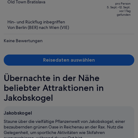
betrug
out
Old Town Bratislava
pro Person
976 €,
of
5. Sept.–12. Sept.
vor 1 Tag
jetzt
5
gefunden
beträgt
Hin- und Rückflug inbegriffen
er
Von Berlin (BER) nach Wien (VIE)
574 €
pro
Keine Bewertungen
Person
Reisedaten auswählen
Übernachte in der Nähe
beliebter Attraktionen in
Jakobskogel
Jakobskogel
Staune über die vielfältige Pflanzenwelt von Jakobskogel, einer
bezaubernden grünen Oase in Reichenau an der Rax. Nutz die
Gelegenheit, um sportliche Aktivitäten wie Skifahren