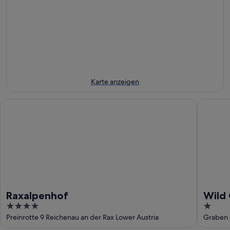
7.
Aug.
Wochenende,
für
Aug.
-
7.
nächstes
8.
Aug.
Wochenende,
Aug.
-
14.
9.
Aug.
Aug.
-
16.
Aug.
Karte anzeigen
Raxalpenhof
Wild Gla
Raxalpenhof
Wild 
4
1
out
out
Preinrotte 9 Reichenau an der Rax Lower Austria
Graben 
of
of