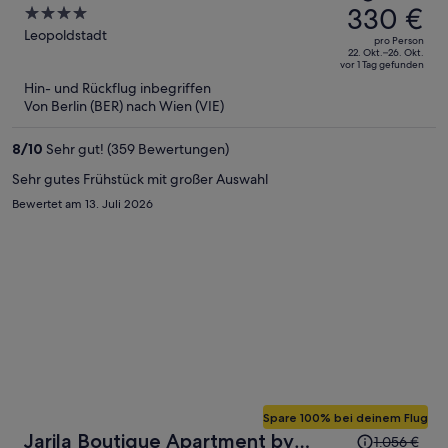
Preis
330 €
4
betrug
out
Leopoldstadt
pro Person
579 €,
of
22. Okt.–26. Okt.
vor 1 Tag gefunden
jetzt
5
Hin- und Rückflug inbegriffen
beträgt
Von Berlin (BER) nach Wien (VIE)
er
330 €
8
/
10
Sehr gut! (359 Bewertungen)
pro
Person
Sehr gutes Frühstück mit großer Auswahl
Bewertet am 13. Juli 2026
Spare 100% bei deinem Flug
Der
Jarila Boutique Apartment by
1.056 €