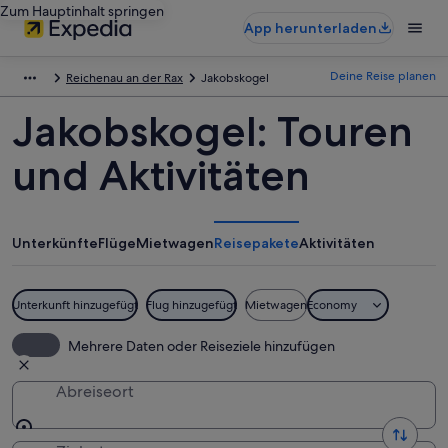
Zum Hauptinhalt springen
App herunterladen
Deine Reise planen
Reichenau an der Rax
Jakobskogel
Jakobskogel: Touren
und Aktivitäten
Unterkünfte
Flüge
Mietwagen
Reisepakete
Aktivitäten
Unterkunft hinzugefügt
Flug hinzugefügt
Mietwagen
Economy
Mehrere Daten oder Reiseziele hinzufügen
Abreiseort