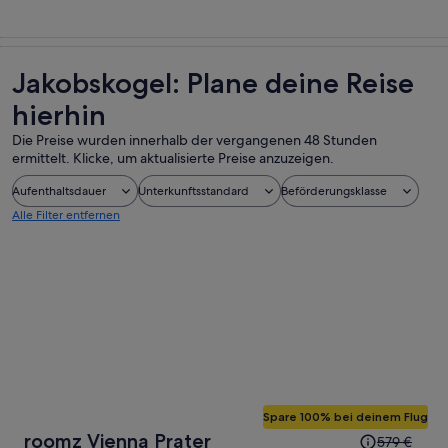
Jakobskogel: Plane deine Reise
hierhin
Die Preise wurden innerhalb der vergangenen 48 Stunden
ermittelt. Klicke, um aktualisierte Preise anzuzeigen.
Aufenthaltsdauer
Unterkunftsstandard
Beförderungsklasse
Alle Filter entfernen
Spare 100% bei deinem Flug
Der
roomz Vienna Prater
579 €