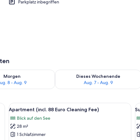
Parkplatz inbegriffen
h
aten
 - Aug. 8.
 Verfügbarkeit für morgen, Aug. 8 - Aug. 9.
Überprüfe die Verfügbarkeit für dies
Morgen
Dieses Wochenende
ug. 8 - Aug. 9
Aug. 7 - Aug. 9
ßen Bett, einem hölzernen Kopfteil, einem Nachttisch und Blick auf einen B
Alle
Ein Schlafzimmer mit Holzwänden, ein
Al
17
Apartment (incl. 88 Euro Cleaning Fee)
Su
Fotos
F
Blick auf den See
für
f
28 m²
Apartment
S
(incl.
(i
1 Schlafzimmer