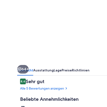
64+
Übersicht
Ausstattung
Lage
Preise
Richtlinien
Bewertungen
Sehr gut
8,4
8,4 von 10.
Alle 5 Bewertungen anzeigen
Beliebte Annehmlichkeiten