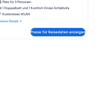
38
Platz für 3 Personen
uro
1 Doppelbett und 1 Komfort-Einzel-Schlafsofa
leaning
Kostenloses WLAN
ee)
itere
itere Details
nzeigen
tails
r
Preise für Reisedaten anzeigen
ite
cl.
8
it Blick ins Freie.
ro
eaning
e)