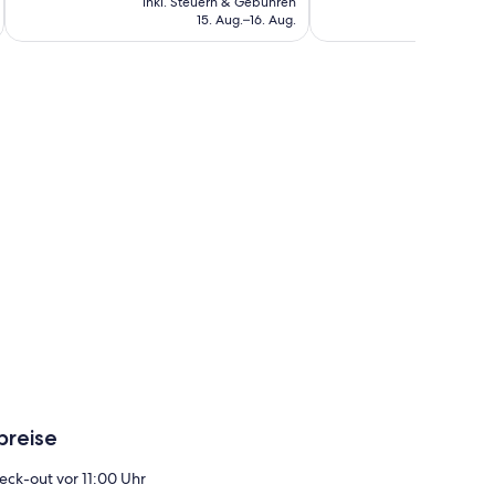
332
inkl. Steuern & Gebühren
inkl. S
beträgt
Bewertungen
15. Aug.–16. Aug.
Bewertungen
80 €
breise
eck-out vor 11:00 Uhr