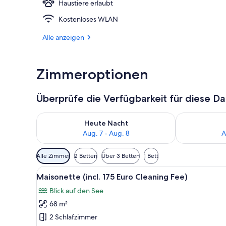
Haustiere erlaubt
Kostenloses WLAN
Außenbereic
Alle anzeigen
Zimmeroptionen
Überprüfe die Verfügbarkeit für diese D
Überprüfe die Verfügbarkeit für heute Nacht, Aug. 7
Überprüfe die
Heute Nacht
Aug. 7 - Aug. 8
A
Verfügbare
Alle Zimmer
2 Betten
Über 3 Betten
1 Bett
Filter
Alle
Ein Schlafzimmer mit einem gro
für
17
Maisonette (incl. 175 Euro Cleaning Fee)
Fotos
Zimmer
Blick auf den See
für
68 m²
Maisonette
(incl.
2 Schlafzimmer