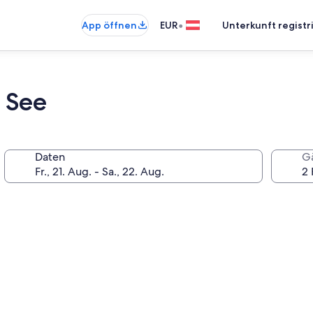
•
App öffnen
EUR
Unterkunft registr
 See
Daten
G