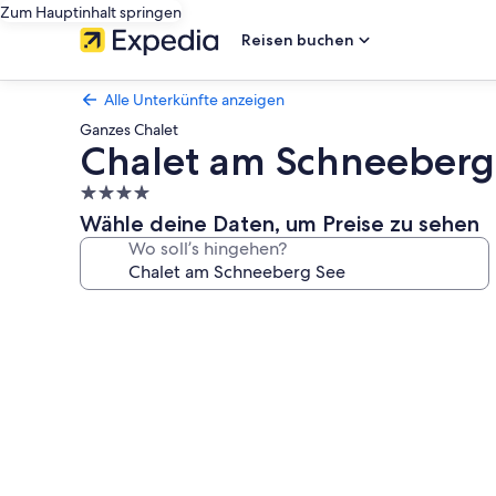
Zum Hauptinhalt springen
Reisen buchen
Alle Unterkünfte anzeigen
Ganzes Chalet
Chalet am Schneeberg
4.0-
Sterne-
Wähle deine Daten, um Preise zu sehen
Unterkunft
Wo soll’s hingehen?
Fotogalerie
von
Chalet
am
Schneeberg
See