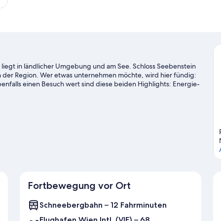
iegt in ländlicher Umgebung und am See. Schloss Seebenstein
der Region. Wer etwas unternehmen möchte, wird hier fündig:
nfalls einen Besuch wert sind diese beiden Highlights: Energie-
chnorcheln und beim Angeln ganz in der Nähe oder genieße
Radwegen.
Zum Reiseführer für Puchberg am Schneeberg
anzeigen
Fortbewegung vor Ort
Schneebergbahn – 12 Fahrminuten
Flughafen Wien Intl. (VIE) – 68