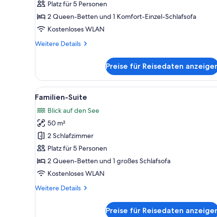
175
Platz für 5 Personen
Euro
2 Queen-Betten und 1 Komfort-Einzel-Schlafsofa
Cleaning
Kostenloses WLAN
Fee)
Weitere
Weitere Details
anzeigen
Details
für
Preise für Reisedaten anzeige
Maisonette
(incl.
175
Alle
Eine moderne Küche mit Holzti
1
Euro
Familien-Suite
Fotos
Cleaning
Blick auf den See
Fee)
für
50 m²
Familien-
Suite
2 Schlafzimmer
anzeigen
Platz für 5 Personen
2 Queen-Betten und 1 großes Schlafsofa
Kostenloses WLAN
Weitere
Weitere Details
Details
für
Preise für Reisedaten anzeige
Familien-