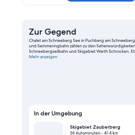
Suite
Zur Gegend
Chalet am Schneeberg See in Puchberg am Schneeberg l
und Semmeringbahn zählen zu den Sehenswürdigkeiten 
Schneebergseilbahn und Skigebiet Warth Schrocken. Ebe
Labyrinth und Irrgarten. Erlebe Wasserspaß pur beim S
Mehr anzeigen
einfach die Natur beim Jagen oder auf den Wander-/
Weitere Chalets in Puchberg am Schneeberg 
In der Umgebung
Skigebiet Zauberberg
36 Autominuten
- 41.4 km