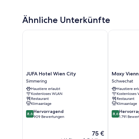
Ähnliche Unterkünfte
JUFA Hotel Wien City
Moxy Vienna 
JUFA
Moxy
JUFA Hotel Wien City
Moxy Vienn
Hotel
Vienna
Simmering
Schwechat
Wien
Airport
Haustiere erlaubt
Haustiere erl
City
Schwechat
Kostenloses WLAN
Kostenloses
Simmering
Restaurant
Restaurant
Klimaanlage
Klimaanlage
8.6
8.6
Hervorragend
Hervorr
8,6
8,6
von
von
909 Bewertungen
1.791 Bewe
10,
10,
Hervorragend,
Hervorragend
Der
75 €
909
1.791
Preis
Bewertungen
Bewertungen