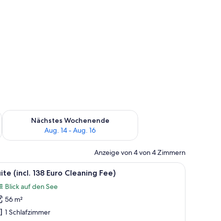
es Wochenende, Aug. 7 - Aug. 9.
Überprüfe die Verfügbarkeit für nächstes Wochenende, Aug. 1
Nächstes Wochenende
Aug. 14 - Aug. 16
Anzeige von 4 von 4 Zimmern
alkon mit einem Stuhl.
em Bett, einem grünen Sessel und einem Bild an der Wand.
le
Ein modernes Schlafzimmer mit Holzboden, e
10
ite (incl. 138 Euro Cleaning Fee)
otos
Blick auf den See
ür
56 m²
uite
ncl.
1 Schlafzimmer