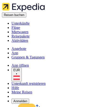
Reisen buchen
Unterkünfte
Flüge
Mietwagen
Reisepakete
Aktivitäten
Angebote
App
Gruppen & Tagungen
App öffnen
EUR
•
Unterkunft registrieren
Hilfe
Meine Reisen
Anmelden