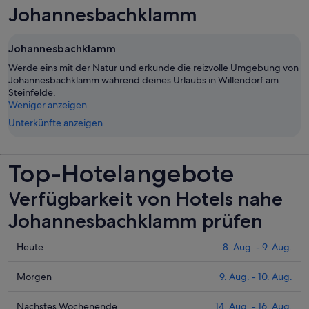
Johannesbachklamm
Johannesbachklamm
Werde eins mit der Natur und erkunde die reizvolle Umgebung von
Johannesbachklamm während deines Urlaubs in Willendorf am
Steinfelde.
Weniger anzeigen
Unterkünfte anzeigen
Top-Hotelangebote
Verfügbarkeit von Hotels nahe
Johannesbachklamm prüfen
Prüfe
Heute
8. Aug. - 9. Aug.
die
Preise
Prüfe
Morgen
9. Aug. - 10. Aug.
nahe
die
Johannesbachklamm
Preise
Prüfe
Nächstes Wochenende
14. Aug. - 16. Aug.