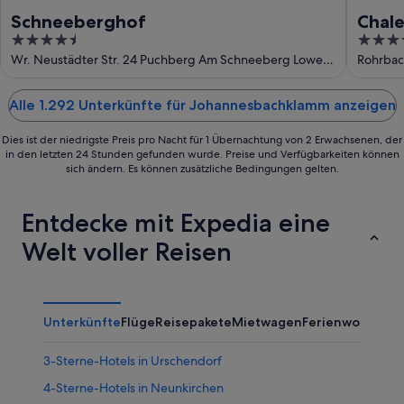
Schneeberghof
Chal
4.5
4
out
out
Wr. Neustädter Str. 24 Puchberg Am Schneeberg Lower
Rohrbac
Austria
Niederö
of
of
5
5
Alle 1.292 Unterkünfte für Johannesbachklamm anzeigen
Dies ist der niedrigste Preis pro Nacht für 1 Übernachtung von 2 Erwachsenen, der
in den letzten 24 Stunden gefunden wurde. Preise und Verfügbarkeiten können
sich ändern. Es können zusätzliche Bedingungen gelten.
Entdecke mit Expedia eine
Welt voller Reisen
Unterkünfte
Flüge
Reisepakete
Mietwagen
Ferienwohnung
3-Sterne-Hotels in Urschendorf
4-Sterne-Hotels in Neunkirchen