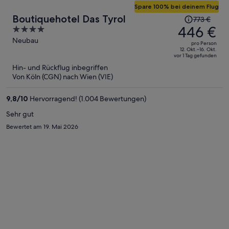
Spare 100% bei deinem Flug
Der
Boutiquehotel Das Tyrol
773 €
Preis
446 €
4
betrug
out
Neubau
pro Person
773 €,
of
12. Okt.–16. Okt.
vor 1 Tag gefunden
jetzt
5
Hin- und Rückflug inbegriffen
beträgt
Von Köln (CGN) nach Wien (VIE)
er
446 €
9,8
/
10
Hervorragend! (1.004 Bewertungen)
pro
Person
Sehr gut
Bewertet am 19. Mai 2026