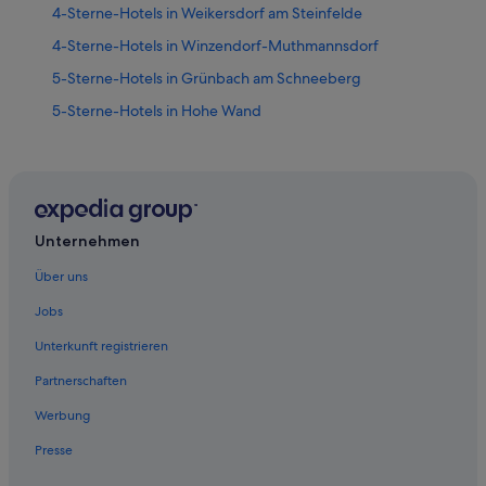
4-Sterne-Hotels in Weikersdorf am Steinfelde
4-Sterne-Hotels in Winzendorf-Muthmannsdorf
5-Sterne-Hotels in Grünbach am Schneeberg
5-Sterne-Hotels in Hohe Wand
5-Sterne-Hotels in Rothengrub
5-Sterne-Hotels in Weikersdorf am Steinfelde
Hotels nahe Bahnhof Neunkirchen NÖ
Gasthöfe in Bahnhof Ternitz
Unternehmen
Hotels nahe Bahnhof Ternitz
Über uns
Gasthöfe in Flatz
Jobs
Hotel-Resorts in Flatz
Unterkunft registrieren
Flatz Hotels
Partnerschaften
Grünbach am Schneeberg Hotels
Werbung
Villen in Grünbach am Schneeberg
Presse
B&B in Höflein an der Hohen Wand