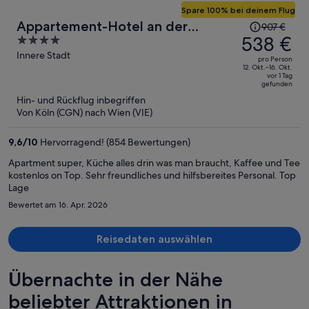
Spare 100% bei deinem Flug
Der
Appartement-Hotel an der
907 €
Preis
538 €
4
Riemergasse
betrug
out
Innere Stadt
pro Person
907 €,
of
12. Okt.–16. Okt.
vor 1 Tag
jetzt
5
gefunden
beträgt
Hin- und Rückflug inbegriffen
er
Von Köln (CGN) nach Wien (VIE)
538 €
pro
9,6
/
10
Hervorragend! (854 Bewertungen)
Person
Apartment super, Küche alles drin was man braucht, Kaffee und Tee
kostenlos on Top. Sehr freundliches und hilfsbereites Personal. Top
Lage
Bewertet am 16. Apr. 2026
Reisedaten auswählen
Übernachte in der Nähe
beliebter Attraktionen in