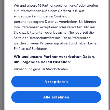
Datenschutzerklärung
B&B in Neunkirchen
Wir und unsere
16
Partner speichern und/ oder greifen
Cookie-Erklärung
auf Informationen auf einem Gerät zu, z.B. auf
Chalets in Neunkirchen
eindeutige Kennungen in Cookies, um
Rechtliche Hinweise/Kontakt
Gasthäuser in Neunkirchen
personenbezogene Daten zu verarbeiten. Sie können
Inhaltsrichtlinien und Melden von Inhalten
Nachhaltige in Neunkirchen
Ihre Präferenzen akzeptieren oder verwalten. Klicken
Sie dazu bitte unten oder besuchen Sie jederzeit die
Neunkirchen Hotels
Hilfe
Seite der Datenschutzrichtlinie. Diese Präferenzen
Hütten in Neunkirchen
werden unseren Partnern signalisiert und haben keinen
Hilfe
Private Ferienhäuser in Neunkirchen
Einfluss auf Surfdaten.
Buchung ändern oder stornieren
Wohnungen in Neunkirchen
Wir und unsere Partner verarbeiten Daten,
Rückerstattungsprozess und Zeitrahmen
um Folgendes bereitzustellen:
Rothengrub Hotels
Buchen Sie einen Flug mit einer Gutschrift bei der Fluggesellschaft
Verwendung genauer Standortdaten.
B&B in Sankt Egyden am Steinfeld
Endgeräteeigenschaften zur Identifikation aktiv abfragen.
Internationale Reisedokumente
Chalets in Sankt Egyden am Steinfeld
Speichern von oder Zugriff auf Informationen auf einem
Akzeptieren
Endgerät. Personalisierte Werbung und Inhalte, Messung
Gasthäuser in Sankt Egyden am Steinfeld
von Werbeleistung und der Performance von Inhalten,
Zielgruppenforschung sowie Entwicklung und
Sankt Egyden am Steinfeld Hotels
Verbesserung von Angeboten.
Alle ablehnen
© 2026 Expedia, Inc., ein Unternehmen der Expedia Group. Alle Rechte
Motels in Sankt Egyden am Steinfeld
Liste der Partner (Lieferanten)
vorbehalten. Expedia und das Expedia-Logo sind Handelsmarken oder
eingetragene Handelsmarken von Expedia, Inc.
Wohnungen in Sankt Egyden am Steinfeld