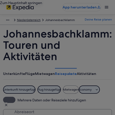
Zum Hauptinhalt springen
App herunterladen
Deine Reise planen
Niederösterreich
Johannesbachklamm
Johannesbachklamm:
Touren und
Aktivitäten
Unterkünfte
Flüge
Mietwagen
Reisepakete
Aktivitäten
Unterkunft hinzugefügt
Flug hinzugefügt
Mietwagen
Economy
Mehrere Daten oder Reiseziele hinzufügen
Abreiseort