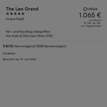
Der
The Leo Grand
1.972 €
Preis
1.065 €
5
betrug
out
Innere Stadt
pro Person
1.972 €,
of
14. Okt.–18. Okt.
vor 1 Tag gefunden
jetzt
5
Hin- und Rückflug inbegriffen
beträgt
Von Köln (CGN) nach Wien (VIE)
er
1.065 €
9,8
/
10
Hervorragend! (848 Bewertungen)
pro
Person
Location
Bewertet am 19. Juli 2026