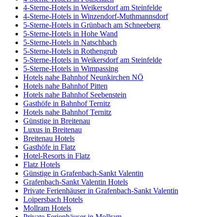
4-Sterne-Hotels in Weikersdorf am Steinfelde
4-Sterne-Hotels in Winzendorf-Muthmannsdorf
5-Sterne-Hotels in Grünbach am Schneeberg
5-Sterne-Hotels in Hohe Wand
5-Sterne-Hotels in Natschbach
5-Sterne-Hotels in Rothengrub
5-Sterne-Hotels in Weikersdorf am Steinfelde
5-Sterne-Hotels in Wimpassing
Hotels nahe Bahnhof Neunkirchen NÖ
Hotels nahe Bahnhof Pitten
Hotels nahe Bahnhof Seebenstein
Gasthöfe in Bahnhof Ternitz
Hotels nahe Bahnhof Ternitz
Günstige in Breitenau
Luxus in Breitenau
Breitenau Hotels
Gasthöfe in Flatz
Hotel-Resorts in Flatz
Flatz Hotels
Günstige in Grafenbach-Sankt Valentin
Grafenbach-Sankt Valentin Hotels
Private Ferienhäuser in Grafenbach-Sankt Valentin
Loipersbach Hotels
Mollram Hotels
Private Ferienhäuser in Mollram