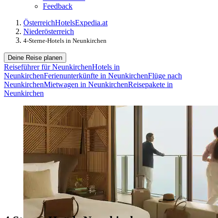
Feedback
Österreich
Hotels
Expedia.at
Niederösterreich
4-Sterne-Hotels in Neunkirchen
Deine Reise planen
Reiseführer für Neunkirchen
Hotels in
Neunkirchen
Ferienunterkünfte in Neunkirchen
Flüge nach
Neunkirchen
Mietwagen in Neunkirchen
Reisepakete in
Neunkirchen