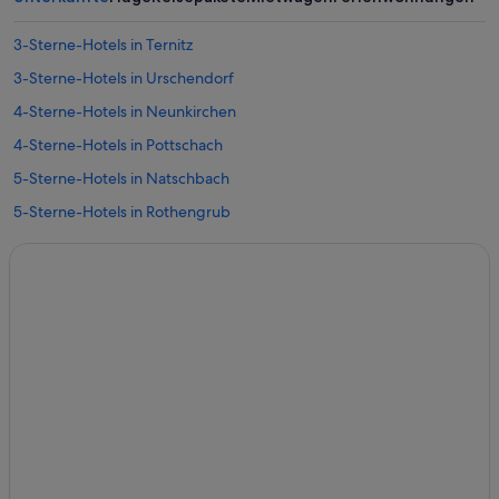
3-Sterne-Hotels in Ternitz
3-Sterne-Hotels in Urschendorf
4-Sterne-Hotels in Neunkirchen
4-Sterne-Hotels in Pottschach
5-Sterne-Hotels in Natschbach
5-Sterne-Hotels in Rothengrub
5-Sterne-Hotels in Wimpassing
Hotels nahe Bahnhof Neunkirchen NÖ
Hotels nahe Bahnhof Pitten
Hotels nahe Bahnhof Seebenstein
Gasthöfe in Bahnhof Ternitz
Hotels nahe Bahnhof Ternitz
Günstige in Breitenau
Luxus in Breitenau