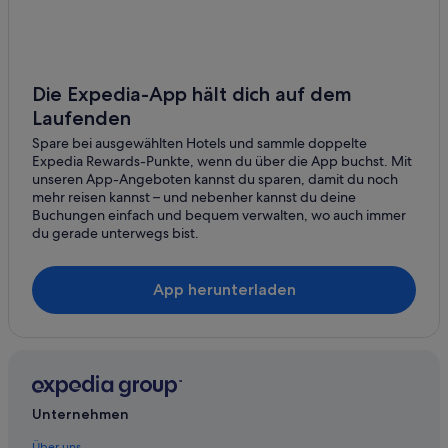
Breitenau Hotels
Gasthöfe in Flatz
Hotel-Resorts in Flatz
Die Expedia-App hält dich auf dem
Flatz Hotels
Laufenden
Günstige in Grafenbach-Sankt Valentin
Spare bei ausgewählten Hotels und sammle doppelte
Expedia Rewards-Punkte, wenn du über die App buchst. Mit
Grafenbach-Sankt Valentin Hotels
unseren App-Angeboten kannst du sparen, damit du noch
Private Ferienhäuser in Grafenbach-Sankt Valentin
mehr reisen kannst – und nebenher kannst du deine
Buchungen einfach und bequem verwalten, wo auch immer
Loipersbach Hotels
du gerade unterwegs bist.
Mollram Hotels
Private Ferienhäuser in Mollram
App herunterladen
Natschbach-Loipersbach Hotels
B&B in Neunkirchen
Chalets in Neunkirchen
Gasthäuser in Neunkirchen
Unternehmen
Nachhaltige in Neunkirchen
Über uns