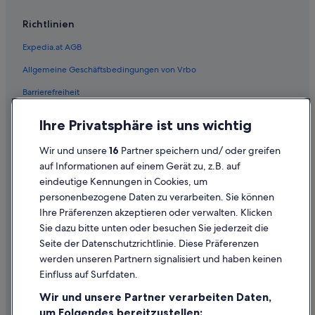
Motels in Sankt Egyden am Steinfeld
Richtlinien
Wohnungen in Sankt Egyden am Steinfeld
Expedia.at AGB
B&B in Schwarzau am Steinfelde
Allgemeine Geschäftsbedingungen von Vrbo
Hotels mit Pool in Schwarzau am Steinfelde
Barrierefreiheit
Pensionen in Schwarzau am Steinfelde
Einreisebestimmungen
Seebenstein Hotels
Ihre Privatsphäre ist uns wichtig
Pensionen in Seebenstein
Datenschutzerklärung
Wir und unsere
16
Partner speichern und/ oder greifen
Private Ferienhäuser in Seebenstein
Cookie-Erklärung
auf Informationen auf einem Gerät zu, z.B. auf
Wohnungen in Seebenstein
eindeutige Kennungen in Cookies, um
Rechtliche Hinweise/Kontakt
personenbezogene Daten zu verarbeiten. Sie können
Independent Hotels in Ternitz
Inhaltsrichtlinien und Melden von Inhalten
Ihre Präferenzen akzeptieren oder verwalten. Klicken
Ternitz Hotels
Sie dazu bitte unten oder besuchen Sie jederzeit die
Hilfe
Motels in Ternitz
Seite der Datenschutzrichtlinie. Diese Präferenzen
werden unseren Partnern signalisiert und haben keinen
Hilfe
Urschendorf Hotels
Einfluss auf Surfdaten.
Wartmannstetten Hotels
Buchung ändern oder stornieren
Wir und unsere Partner verarbeiten Daten,
Ferienwohnungen in Willendorf am Steinfelde
Rückerstattungsprozess und Zeitrahmen
um Folgendes bereitzustellen: