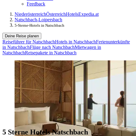
Feedback
Niederösterreich
Österreich
Hotels
Expedia.at
Natschbach-Loipersbach
5-Sterne-Hotels in Natschbach
Deine Reise planen
Reiseführer für Natschbach
Hotels in Natschbach
Ferienunterkünfte
in Natschbach
Flüge nach Natschbach
Mietwagen in
Natschbach
Reisepakete in Natschbach
5 Sterne Hotels Natschbach