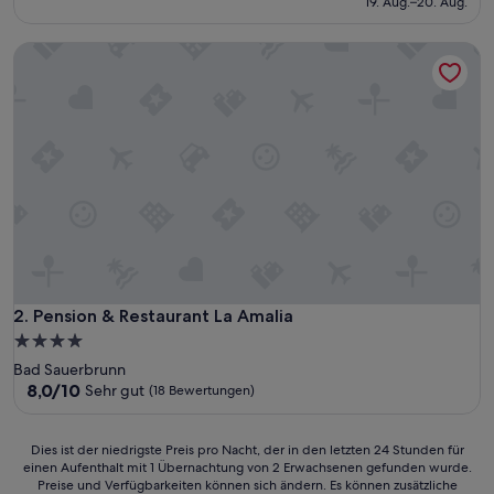
19. Aug.–20. Aug.
122 €
Bewertungen)
Pension & Restaurant La Amalia
Pension & Restaurant La Amalia
2. Pension & Restaurant La Amalia
4.0-
Sterne-
Bad Sauerbrunn
Unterkunft
8.0
8,0/10
Sehr gut
(18 Bewertungen)
von
10,
Sehr
Dies
Dies ist der niedrigste Preis pro Nacht, der in den letzten 24 Stunden für
gut,
einen Aufenthalt mit 1 Übernachtung von 2 Erwachsenen gefunden wurde.
ist
Preise und Verfügbarkeiten können sich ändern. Es können zusätzliche
(18
der