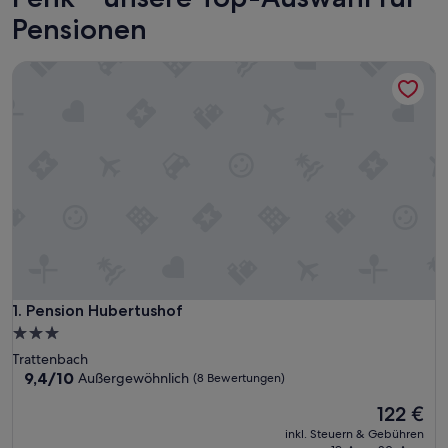
Pensionen
Pension Hubertushof
Pension Hubertushof
1. Pension Hubertushof
3.0-
Sterne-
Trattenbach
Unterkunft
9.4
9,4/10
Außergewöhnlich
(8 Bewertungen)
von
Der
122 €
10,
Preis
Außergewöhnlich,
inkl. Steuern & Gebühren
beträgt
(8