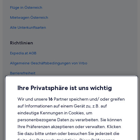
Flüge in Österreich
Chalets in Gloggnitz
Gasthöfe in Gloggnitz
Mietwagen Österreich
Gloggnitz Hotels
Alle Unterkunftsarten
Pensionen in Gloggnitz
Richtlinien
Safarizelte in Gloggnitz
Expedia.at AGB
Villen in Gloggnitz
Allgemeine Geschäftsbedingungen von Vrbo
Wohnungen in Gloggnitz
Barrierefreiheit
Grafenbach Hotels
Günstige in Grafenbach-Sankt Valentin
Einreisebestimmungen
Ihre Privatsphäre ist uns wichtig
Grafenbach-Sankt Valentin Hotels
Datenschutzerklärung
Wir und unsere
16
Partner speichern und/ oder greifen
Private Ferienhäuser in Grafenbach-Sankt Valentin
Cookie-Erklärung
auf Informationen auf einem Gerät zu, z.B. auf
Cottages in Grimmenstein
eindeutige Kennungen in Cookies, um
Rechtliche Hinweise/Kontakt
personenbezogene Daten zu verarbeiten. Sie können
Grimmenstein Hotels
Inhaltsrichtlinien und Melden von Inhalten
Ihre Präferenzen akzeptieren oder verwalten. Klicken
Landhotels in Grimmenstein
Sie dazu bitte unten oder besuchen Sie jederzeit die
Hilfe
Ferienwohnungen in Kirchberg am Wechsel