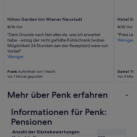
können
zusätzliche
Bedingungen
Hilton Garden Inn Wiener Neustadt
Hotel Sc
gelten.
8/10
Gut
8/10
Gut
"Dem Grunde nach fast alles da, was ich erwartet
"Preis Lei
habe - einzig der nicht gefüllte Kühlschrank (wobei
Weniger
Möglichkeit 24 Stunden aan der Rezeption) wäre von
Vorteil"
Weniger
Frank
Aufenthalt von 1 Nacht
Daniel Ti
Vor 1 Monat gepostet
Vor 4 Mona
Mehr über Penk erfahren
Informationen für Penk:
Pensionen
Anzahl der Gästebewertungen