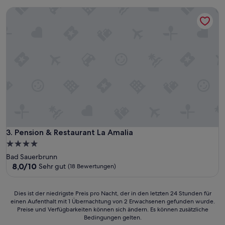
Bewertungen)
Pension & Restaurant La Amalia
Pension & Restaurant La Amalia
3. Pension & Restaurant La Amalia
4.0-
Sterne-
Bad Sauerbrunn
Unterkunft
8.0
8,0/10
Sehr gut
(18 Bewertungen)
von
10,
Sehr
Dies
Dies ist der niedrigste Preis pro Nacht, der in den letzten 24 Stunden für
gut,
einen Aufenthalt mit 1 Übernachtung von 2 Erwachsenen gefunden wurde.
ist
Preise und Verfügbarkeiten können sich ändern. Es können zusätzliche
(18
der
Bedingungen gelten.
Bewertungen)
niedrigste