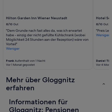
zusätzliche
Bedingungen
gelten.
Hilton Garden Inn Wiener Neustadt
Hotel Sc
8/10
Gut
8/10
Gut
"Dem Grunde nach fast alles da, was ich erwartet
"Preis Lei
habe - einzig der nicht gefüllte Kühlschrank (wobei
Weniger
Möglichkeit 24 Stunden aan der Rezeption) wäre von
Vorteil"
Weniger
Frank
Aufenthalt von 1 Nacht
Daniel Ti
Vor 1 Monat gepostet
Vor 4 Mona
Mehr über Gloggnitz
erfahren
Informationen für
Gloggnitz: Pensionen