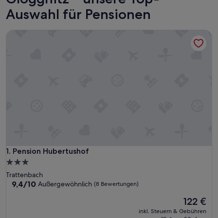
Auswahl für Pensionen
Pension Hubertushof
Pension Hubertushof
1. Pension Hubertushof
3.0-
Sterne-
Trattenbach
Unterkunft
9.4
9,4/10
Außergewöhnlich
(8 Bewertungen)
von
Der
122 €
10,
Preis
Außergewöhnlich,
inkl. Steuern & Gebühren
beträgt
(8