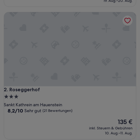
19. Aug.–20. Aug.
122 €
Bewertungen)
Roseggerhof
Roseggerhof
2. Roseggerhof
3.0-
Sterne-
Sankt Kathrein am Hauenstein
Unterkunft
8.2
8,2/10
Sehr gut
(21 Bewertungen)
von
Der
135 €
10,
Preis
Sehr
inkl. Steuern & Gebühren
beträgt
gut,
10. Aug.–11. Aug.
135 €
(21