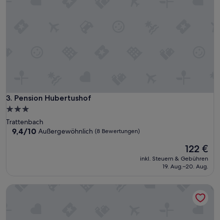
Pension Hubertushof
3. Pension Hubertushof
3.0-
Sterne-
Trattenbach
Unterkunft
9.4
9,4/10
Außergewöhnlich
(8 Bewertungen)
von
Der
122 €
10,
Preis
Außergewöhnlich,
inkl. Steuern & Gebühren
beträgt
(8
19. Aug.–20. Aug.
122 €
Bewertungen)
City Hotel Neunkirchen