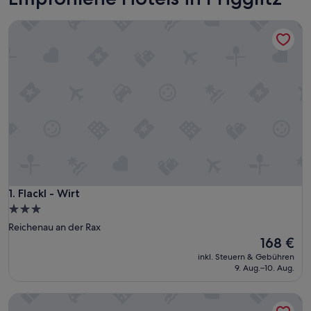
Flackl - Wirt
Flackl - Wirt
1. Flackl - Wirt
3.0-
Sterne-
Reichenau an der Rax
Unterkunft
Der
168 €
Preis
inkl. Steuern & Gebühren
beträgt
9. Aug.–10. Aug.
168 €
Chalet am Schneeberg See