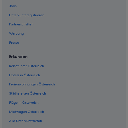
Hotels nahe Bahnhof Klamm-Schottwien
Jobs
Pensionen in Bahnhof Klamm-Schottwien
Unterkunft registrieren
Villen in Bahnhof Klamm-Schottwien
Partnerschaften
Hotels nahe Bahnhof Payerbach-Reichenau
Werbung
Villen in Bahnhof Payerbach-Reichenau
Presse
Buchbach Hotels
Landhotels in Buchbach
Erkunden
Gasthöfe in Bürg-Vöstenhof
Reiseführer Österreich
Bürg-Vöstenhof Hotels
Hotels in Österreich
Gasthöfe in Enzenreith
Ferienwohnungen Österreich
Enzenreith Hotels
Städtereisen Österreich
Ferienwohnungen in Gloggnitz
Flüge in Österreich
Chalets in Gloggnitz
Gasthöfe in Gloggnitz
Mietwagen Österreich
Gloggnitz Hotels
Alle Unterkunftsarten