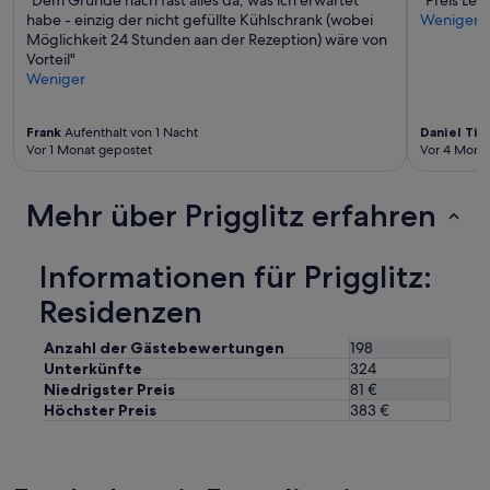
habe - einzig der nicht gefüllte Kühlschrank (wobei
Weniger
Möglichkeit 24 Stunden aan der Rezeption) wäre von
Vorteil"
Weniger
Frank
Aufenthalt von 1 Nacht
Daniel Ti
Vor 1 Monat gepostet
Vor 4 Mona
Mehr über Prigglitz erfahren
Informationen für Prigglitz:
Residenzen
Anzahl der Gästebewertungen
198
Unterkünfte
324
Niedrigster Preis
81 €
Höchster Preis
383 €