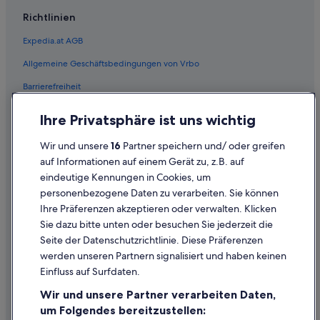
Pensionen in Gloggnitz
Richtlinien
Safarizelte in Gloggnitz
Expedia.at AGB
Villen in Gloggnitz
Allgemeine Geschäftsbedingungen von Vrbo
Wohnungen in Gloggnitz
Barrierefreiheit
Grafenbach Hotels
Ferienwohnungen in Payerbach
Einreisebestimmungen
Ihre Privatsphäre ist uns wichtig
Hotels mit Frühstück in Payerbach
Datenschutzerklärung
Wir und unsere
16
Partner speichern und/ oder greifen
Hotels mit Restaurant in Payerbach
Cookie-Erklärung
auf Informationen auf einem Gerät zu, z.B. auf
Hotel-Resorts in Payerbach
eindeutige Kennungen in Cookies, um
Rechtliche Hinweise/Kontakt
personenbezogene Daten zu verarbeiten. Sie können
Payerbach Hotels
Inhaltsrichtlinien und Melden von Inhalten
Ihre Präferenzen akzeptieren oder verwalten. Klicken
Hütten in Payerbach
Sie dazu bitte unten oder besuchen Sie jederzeit die
Hilfe
Pensionen in Payerbach
Seite der Datenschutzrichtlinie. Diese Präferenzen
werden unseren Partnern signalisiert und haben keinen
Safarizelte in Payerbach
Hilfe
Einfluss auf Surfdaten.
Villen in Payerbach
Buchung ändern oder stornieren
Wir und unsere Partner verarbeiten Daten,
Günstige in Pottschach
Rückerstattungsprozess und Zeitrahmen
um Folgendes bereitzustellen: