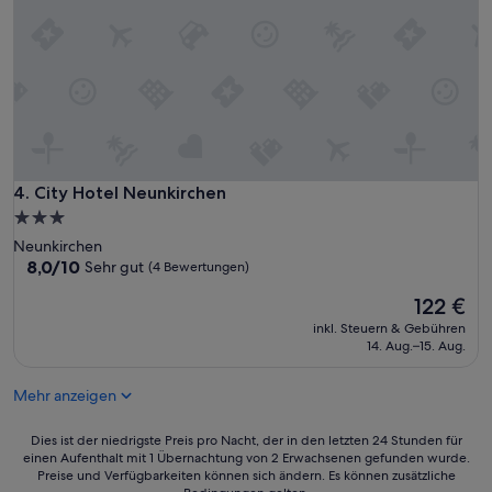
City Hotel Neunkirchen
4. City Hotel Neunkirchen
3.0-
Sterne-
Neunkirchen
Unterkunft
8.0
8,0/10
Sehr gut
(4 Bewertungen)
von
Der
122 €
10,
Preis
Sehr
inkl. Steuern & Gebühren
beträgt
gut,
14. Aug.–15. Aug.
122 €
(4
Bewertungen)
Mehr anzeigen
Dies
Dies ist der niedrigste Preis pro Nacht, der in den letzten 24 Stunden für
einen Aufenthalt mit 1 Übernachtung von 2 Erwachsenen gefunden wurde.
ist
Preise und Verfügbarkeiten können sich ändern. Es können zusätzliche
der