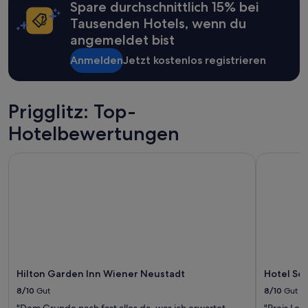
Spare durchschnittlich 15% bei
können
zusätzliche
Tausenden Hotels, wenn du
Bedingungen
angemeldet bist
gelten.
Anmelden
Jetzt kostenlos registrieren
Prigglitz: Top-
Hotelbewertungen
Hilton Garden Inn Wiener Neustadt
Hotel Schl
Hilton Garden Inn Wiener Neustadt
Hotel Sc
8/10
Gut
8/10
Gut
"Dem Grunde nach fast alles da, was ich erwartet
"Preis Lei