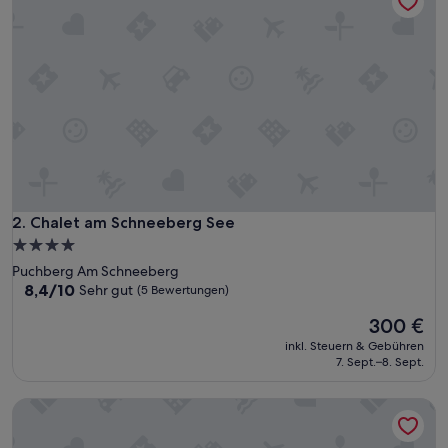
Chalet am Schneeberg See
2. Chalet am Schneeberg See
4.0-
Sterne-
Puchberg Am Schneeberg
Unterkunft
8.4
8,4/10
Sehr gut
(5 Bewertungen)
von
Der
300 €
10,
Preis
Sehr
inkl. Steuern & Gebühren
beträgt
gut,
7. Sept.–8. Sept.
300 €
(5
Bewertungen)
Pension Hubertushof