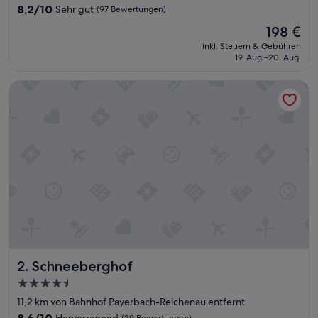
Unterkunft
8.2
8,2/10
Sehr gut
(97 Bewertungen)
von
Der
198 €
10,
Preis
Sehr
inkl. Steuern & Gebühren
beträgt
19. Aug.–20. Aug.
gut,
198 €
(97
Bewertungen)
Schneeberghof
Schneeberghof
2. Schneeberghof
4.5-
Sterne-
11,2 km von Bahnhof Payerbach-Reichenau entfernt
Unterkunft
8.6