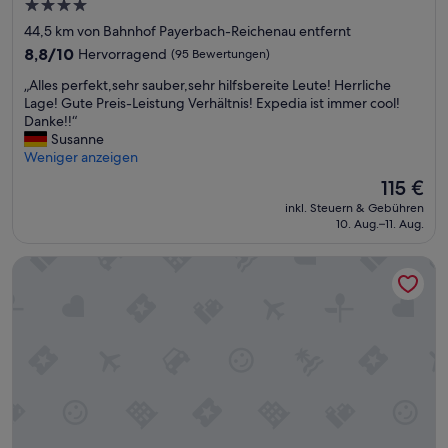
4.0-
Sterne-
44,5 km von Bahnhof Payerbach-Reichenau entfernt
Unterkunft
8.8
8,8/10
Hervorragend
(95 Bewertungen)
von
„
„Alles perfekt,sehr sauber,sehr hilfsbereite Leute! Herrliche
10,
A
Lage! Gute Preis-Leistung Verhältnis! Expedia ist immer cool!
Hervorragend,
l
Danke!!“
(95
l
Susanne
Bewertungen)
e
Weniger anzeigen
s
Der
115 €
p
Preis
inkl. Steuern & Gebühren
e
beträgt
10. Aug.–11. Aug.
r
115 €
f
Hilton Garden Inn Wiener Neustadt
e
k
t
,
s
e
h
r
s
a
u