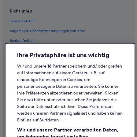
Kranichberg Hotels
Richtlinien
Maria Schutz Hotels
Expedia.at AGB
Ferienwohnungen in Payerbach
Allgemeine Geschäftsbedingungen von Vrbo
Hotels mit Frühstück in Payerbach
Barrierefreiheit
Hotels mit Restaurant in Payerbach
Hotel-Resorts in Payerbach
Einreisebestimmungen
Ihre Privatsphäre ist uns wichtig
Payerbach Hotels
Datenschutzerklärung
Wir und unsere
16
Partner speichern und/ oder greifen
Hütten in Payerbach
Cookie-Erklärung
auf Informationen auf einem Gerät zu, z.B. auf
Pensionen in Payerbach
eindeutige Kennungen in Cookies, um
Rechtliche Hinweise/Kontakt
personenbezogene Daten zu verarbeiten. Sie können
Safarizelte in Payerbach
Inhaltsrichtlinien und Melden von Inhalten
Ihre Präferenzen akzeptieren oder verwalten. Klicken
Villen in Payerbach
Sie dazu bitte unten oder besuchen Sie jederzeit die
Hilfe
Pottschach Hotels
Seite der Datenschutzrichtlinie. Diese Präferenzen
werden unseren Partnern signalisiert und haben keinen
Prein an der Rax Hotels
Hilfe
Einfluss auf Surfdaten.
Günstige in Prigglitz
Buchung ändern oder stornieren
Wir und unsere Partner verarbeiten Daten,
Luxus in Prigglitz
Rückerstattungsprozess und Zeitrahmen
um Folgendes bereitzustellen: