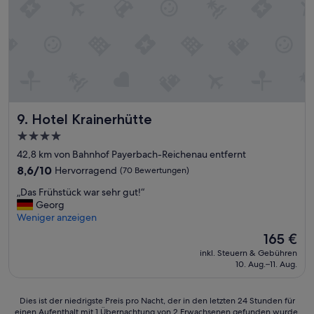
k
n
l
g
a
e
p
b
p
o
t
t
!
f
“
ü
r
Hotel Krainerhütte
9. Hotel Krainerhütte
F
a
4.0-
m
Sterne-
42,8 km von Bahnhof Payerbach-Reichenau entfernt
i
Unterkunft
l
8.6
8,6/10
Hervorragend
(70 Bewertungen)
i
von
„
„Das Frühstück war sehr gut!“
e
10,
D
Georg
n
Hervorragend,
a
Weniger anzeigen
s
(70
s
i
Bewertungen)
Der
165 €
F
n
Preis
inkl. Steuern & Gebühren
r
d
beträgt
10. Aug.–11. Aug.
ü
n
165 €
h
a
s
t
Dies
Dies ist der niedrigste Preis pro Nacht, der in den letzten 24 Stunden für
t
ü
einen Aufenthalt mit 1 Übernachtung von 2 Erwachsenen gefunden wurde.
ist