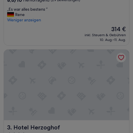
8,6/10
Hervorragend
(29 Bewertungen)
von
„
„Es war alles bestens “
10,
E
Rene
Hervorragend,
s
Weniger anzeigen
(29
w
Bewertungen)
Der
314 €
a
Preis
inkl. Steuern & Gebühren
r
beträgt
10. Aug.–11. Aug.
a
314 €
l
Hotel Herzoghof
l
e
s
b
e
s
t
e
n
s
“
Hotel Herzoghof
3. Hotel Herzoghof