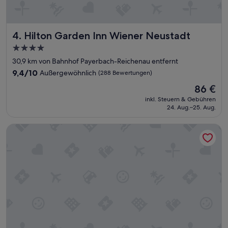
b
e
r
Hilton Garden Inn Wiener Neustadt
4. Hilton Garden Inn Wiener Neustadt
,
s
4.0-
e
Sterne-
30,9 km von Bahnhof Payerbach-Reichenau entfernt
h
Unterkunft
r
9.4
9,4/10
Außergewöhnlich
(288 Bewertungen)
h
von
Der
86 €
i
10,
Preis
l
Außergewöhnlich,
inkl. Steuern & Gebühren
beträgt
f
24. Aug.–25. Aug.
(288
86 €
s
Bewertungen)
b
JUFA Hotel Veitsch
e
r
e
i
t
e
L
e
u
t
e