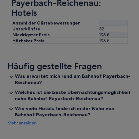
ändern.
Payerbach-Reichenau:
n
Es
e
Hotels
können
n
zusätzliche
K
Bedingungen
Anzahl der Gästebewertungen
i
gelten.
Unterkünfte
82
n
Niedrigster Preis
198 €
d
Höchster Preis
198 €
e
r
n
d
Häufig gestellte Fragen
a
.
Was erwartet mich rund um Bahnhof Payerbach-
“
Reichenau?
Welches ist die beste Übernachtungsmöglichkeit
nahe Bahnhof Payerbach-Reichenau?
Wie viele Hotels finde ich in der Nähe von
Bahnhof Payerbach-Reichenau?
Mehr anzeigen