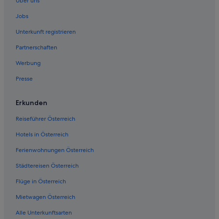
Über uns
Villen in Bahnhof Payerbach-Reichenau
Jobs
Breitenstein Hotels
Unterkunft registrieren
Lodges in Breitenstein
Partnerschaften
Buchbach Hotels
Werbung
Gasthöfe in Bürg-Vöstenhof
Presse
Bürg-Vöstenhof Hotels
Enzenreith Hotels
Erkunden
Chalets in Gloggnitz
Reiseführer Österreich
Gasthöfe in Gloggnitz
Hotels in Österreich
Gloggnitz Hotels
Ferienwohnungen Österreich
Pensionen in Gloggnitz
Städtereisen Österreich
Safarizelte in Gloggnitz
Flüge in Österreich
Wohnungen in Gloggnitz
Hotels nahe Informationszentrum Semmeringbahn
Mietwagen Österreich
Hotels nahe Klosterwappen
Alle Unterkunftsarten