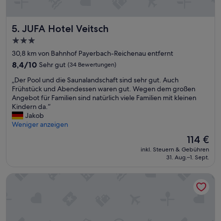
!
H
e
JUFA Hotel Veitsch
5. JUFA Hotel Veitsch
r
3.0-
r
Sterne-
l
30,8 km von Bahnhof Payerbach-Reichenau entfernt
i
Unterkunft
8.4
8,4/10
Sehr gut
(34 Bewertungen)
c
von
h
„
„Der Pool und die Saunalandschaft sind sehr gut. Auch
10,
e
D
Frühstück und Abendessen waren gut. Wegen dem großen
Sehr
L
e
Angebot für Familien sind natürlich viele Familien mit kleinen
gut,
a
r
Kindern da.“
(34
g
P
Jakob
Bewertungen)
e
o
Weniger anzeigen
!
o
Der
114 €
G
l
Preis
u
inkl. Steuern & Gebühren
u
beträgt
31. Aug.–1. Sept.
t
n
114 €
e
d
P
Flackl - Wirt
d
r
i
e
e
i
S
s
a
-