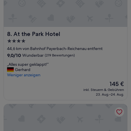
n
w
a
r
e
n
At the Park Hotel
g
8. At the Park Hotel
u
4.0-
t
Sterne-
44,6 km von Bahnhof Payerbach-Reichenau entfernt
.
Unterkunft
W
9.0
9,0/10
Wunderbar
(219 Bewertungen)
e
von
„
„Alles super geklappt!“
g
10,
A
Gerhard
e
Wunderbar,
l
Weniger anzeigen
n
(219
l
d
Bewertungen)
Der
145 €
e
e
Preis
inkl. Steuern & Gebühren
s
m
beträgt
23. Aug.–24. Aug.
s
g
145 €
u
r
Hotel Krainerhütte
p
o
e
ß
r
e
g
n
e
A