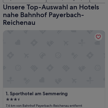
Unsere Top-Auswahl an Hotels
nahe Bahnhof Payerbach-
Reichenau
Sporthotel am Semmering
Sporthotel am Semmering
1. Sporthotel am Semmering
3.5-
Sterne-
7,6 km von Bahnhof Payerbach-Reichenau entfernt