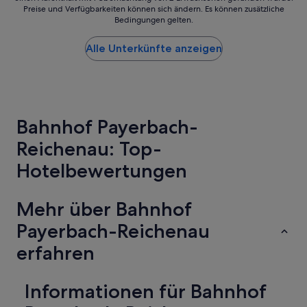
ü
r
Preise und Verfügbarkeiten können sich ändern. Es können zusätzliche
der
c
l
Bedingungen gelten.
niedrigste
k
i
Preis
w
c
Alle Unterkünfte anzeigen
pro
a
h
Nacht,
r
v
der
s
i
in
e
e
den
h
l
letzten
r
e
Bahnhof Payerbach-
24 Stunden
g
F
für
u
a
Reichenau: Top-
einen
t
m
Aufenthalt
!
Hotelbewertungen
i
mit
“
l
1 Übernachtung
i
von
e
Mehr über Bahnhof
2 Erwachsenen
n
gefunden
Payerbach-Reichenau
m
wurde.
i
Preise
erfahren
t
und
k
Verfügbarkeiten
l
können
Informationen für Bahnhof
e
sich
i