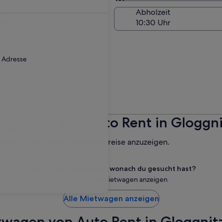
Am Abholort
kgabedatum
Abholzeit
Aug.
ebühr an.
r Adresse
ngebote von Auto Rent in Gloggni
ge. Klicke, um aktualisierte Preise anzuzeigen.
Hast du nicht gefunden, wonach du gesucht hast?
Gloggnitz: Alle Mietwagen anzeigen
Alle Mietwagen anzeigen
twagen von Auto Rent in Gloggnit