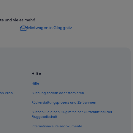
twien
te und vieles mehr!
ttwien
Mietwagen in Gloggnitz
Hilfe
Hilfe
-Sankt Valentin
on Vrbo
Buchung ändern oder stornieren
Rückerstattungsprozess und Zeitrahmen
Buchen Sie einen Flug mit einer Gutschrift bei der
Fluggesellschaft
Internationale Reisedokumente