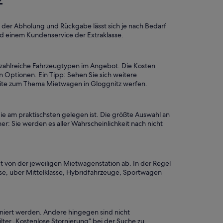
rt der Abholung und Rückgabe lässt sich je nach Bedarf
nd einem Kundenservice der Extraklasse.
 zahlreiche Fahrzeugtypen im Angebot. Die Kosten
Optionen. Ein Tipp: Sehen Sie sich weitere
seite zum Thema Mietwagen in Gloggnitz werfen.
ie am praktischsten gelegen ist. Die größte Auswahl an
er: Sie werden es aller Wahrscheinlichkeit nach nicht
t von der jeweiligen Mietwagenstation ab. In der Regel
se, über Mittelklasse, Hybridfahrzeuge, Sportwagen
rniert werden. Andere hingegen sind nicht
lter „Kostenlose Stornierung“ bei der Suche zu