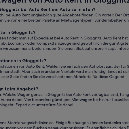
 Gloggnitz bei Auto Rent ein Auto zu mieten?
ich, bei Auto Rent unglaublich gute Angebote finden. Ein Vorteil: Der O
ren Sie von einer breiten Palette an Mietwagentypen, Sonderrabatten u
te in Gloggnitz?
n findet man auf Expedia.at bei Auto Rent in Gloggnitz. Auto Rent hat
ab. Economy- oder Kompaktfahrzeuge sind gewöhnlich die günstigsten 
en wir zusammenarbeiten, indem Sie einen Blick auf unsere Haupt-Info
tionen in Gloggnitz?
tationen von Auto Rent. Wählen Sie einfach den Abholort aus, der für S
nnenstadt. Aber auch in anderen Vierteln wird man fündig. Eines ist sich
ieser Seite finden Sie die verschiedenen Abholorte für diese Gegend.
gnitz im Angebot?
n. Welche Wagen genau in Gloggnitz bei Auto Rent verfügbar sind, häng
Autos dabei. Von besonders günstigen Mietwagen bis hin zur Luxusklas
ingeht, Expedia.at unterstützt Sie dabei.
dene Stornierungsrichtlinien an. Einige Buchungen können kostenlos sto
edingungen vor dem Buchen genau durchzulesen. Es empfiehlt sich, den Fi