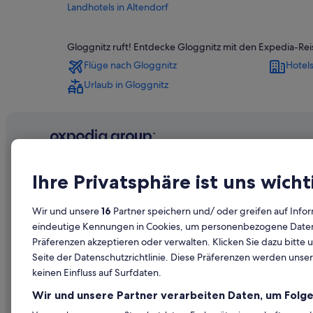
Landhotels in Altendorf
Hotels nahe Bahnhof Gloggnitz
Gloggnitz ruft! Entdecke Gloggnitz mit den Expedia-Re
Hotels nahe Bahnhof Klamm-Schottwien
Flüge nach Gloggnitz
Hotels
Villen in Bahnhof Klamm-Schottwien
Urlaub in Gloggnitz
Landhotels in Buchbach
Enzenreith Hotels
Chalets in Gloggnitz
Gloggnitz Hotels
Unternehmen
Erkunden
Safarizelte in Gloggnitz
Ihre Privatsphäre ist uns wicht
Wohnungen in Gloggnitz
Über uns
Reiseführer
Wir und unsere
16
Partner speichern und/ oder greifen auf Infor
Günstige in Grafenbach-Sankt Valentin
Jobs
Hotels in Ös
eindeutige Kennungen in Cookies, um personenbezogene Daten 
Kranichberg Hotels
Präferenzen akzeptieren oder verwalten. Klicken Sie dazu bitte 
Unterkunft registrieren
Ferienwohn
Seite der Datenschutzrichtlinie. Diese Präferenzen werden unser
Ferienwohnungen in Payerbach
Partnerschaften
Städtereise
keinen Einfluss auf Surfdaten.
Hotels mit Restaurant in Payerbach
Werbung
Flüge in Öst
Wir und unsere Partner verarbeiten Daten, um Folge
Payerbach Hotels
Presse
Mietwagen 