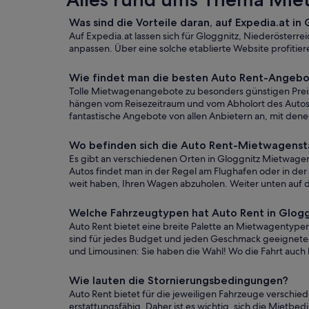
Was sind die Vorteile daran, auf Expedia.at in
Auf Expedia.at lassen sich für Gloggnitz, Niederösterre
anpassen. Über eine solche etablierte Website profitie
Wie findet man die besten Auto Rent-Angebo
Tolle Mietwagenangebote zu besonders günstigen Preise
hängen vom Reisezeitraum und vom Abholort des Autos 
fantastische Angebote von allen Anbietern an, mit den
Wo befinden sich die Auto Rent-Mietwagensta
Es gibt an verschiedenen Orten in Gloggnitz Mietwagens
Autos findet man in der Regel am Flughafen oder in der I
weit haben, Ihren Wagen abzuholen. Weiter unten auf d
Welche Fahrzeugtypen hat Auto Rent in Glog
Auto Rent bietet eine breite Palette an Mietwagentype
sind für jedes Budget und jeden Geschmack geeignete 
und Limousinen: Sie haben die Wahl! Wo die Fahrt auch h
Wie lauten die Stornierungsbedingungen?
Auto Rent bietet für die jeweiligen Fahrzeuge verschie
erstattungsfähig. Daher ist es wichtig, sich die Mietb