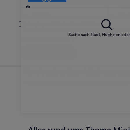
Abholort
Abholdatum
Rüc
21. Aug.
22. 
Fahrer jünger als 30 oder älter als 70 Jahre
Für jüngere oder ältere Fahrer fällt möglicherweise eine weitere G
Suche nach Stadt, Flughafen ode
Ich habe einen Rabattcode
Suchen
Finde günstige Mietwagena
* Die Preise wurden innerhalb der vergangenen 6 Ta
Alles rund ums Thema Mie