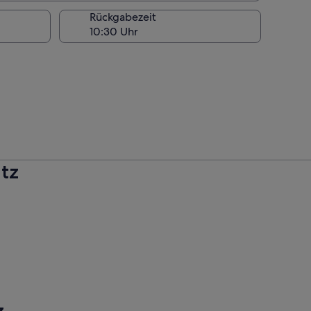
Rückgabezeit
tz
z