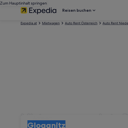
Zum Hauptinhalt springen
Reisen buchen
Expedia.at
Mietwagen
Auto Rent Österreich
Auto Rent Niede
Mietwagen von Auto R
Abholort
Abholort
Gloggnitz