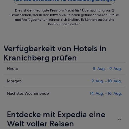
Aug.
Dies ist der niedrigste Preis pro Nacht für 1 Übernachtung von 2
Erwachsenen, der in den letzten 24 Stunden gefunden wurde. Preise
und Verfügbarkeiten können sich ändern. Es können zusätzliche
Bedingungen gelten.
Verfügbarkeit von Hotels in
Kranichberg prüfen
Prüfe
Heute
8. Aug. - 9. Aug.
die
Preise
Prüfe
Morgen
9. Aug. - 10. Aug.
für
die
Kranichberg
Preise
Prüfe
Nächstes Wochenende
14. Aug. - 16. Aug.
heute
für
die
Nacht,
Kranichberg
Preise
8.
morgen
für
Entdecke mit Expedia eine
Aug.
Nacht,
Kranichberg
Welt voller Reisen
-
9.
am