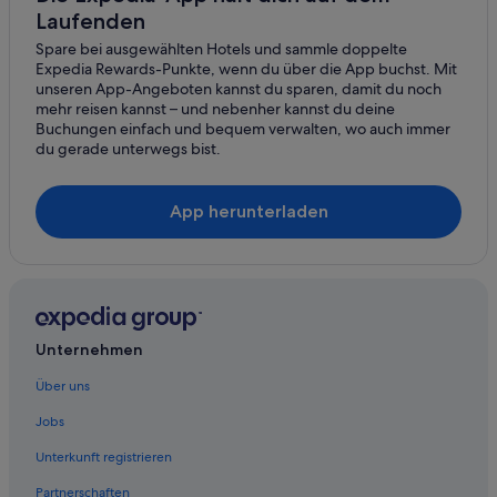
Laufenden
Günstige in Grafenbach-Sankt Valentin
Spare bei ausgewählten Hotels und sammle doppelte
Grafenbach-Sankt Valentin Hotels
Expedia Rewards-Punkte, wenn du über die App buchst. Mit
Private Ferienhäuser in Grafenbach-Sankt Valentin
unseren App-Angeboten kannst du sparen, damit du noch
mehr reisen kannst – und nebenher kannst du deine
Ferienwohnungen in Kirchberg am Wechsel
Buchungen einfach und bequem verwalten, wo auch immer
du gerade unterwegs bist.
Kirchberg am Wechsel Hotels
Hütten in Kirchberg am Wechsel
App herunterladen
Pensionen in Kirchberg am Wechsel
Private Ferienhäuser in Kirchberg am Wechsel
Kranichberg Hotels
Schlösser in Otterthal
Unternehmen
Penk Hotels
Pensionen in Penk
Über uns
Günstige in Pottschach
Jobs
Pottschach Hotels
Unterkunft registrieren
Private Ferienhäuser in Pottschach
Partnerschaften