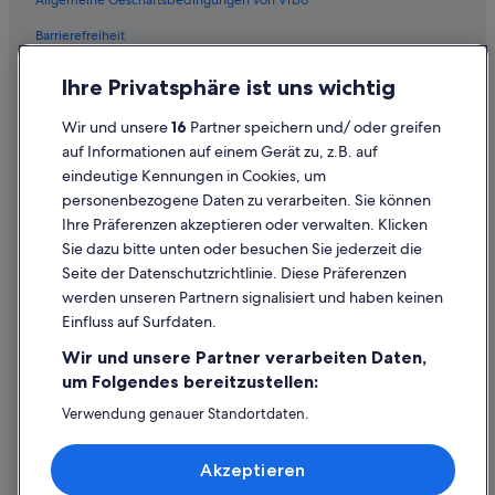
Allgemeine Geschäftsbedingungen von Vrbo
Warth Hotels
Barrierefreiheit
Aparthotels in Wimpassing
Einreisebestimmungen
Ihre Privatsphäre ist uns wichtig
Datenschutzerklärung
Wir und unsere
16
Partner speichern und/ oder greifen
Cookie-Erklärung
auf Informationen auf einem Gerät zu, z.B. auf
eindeutige Kennungen in Cookies, um
Rechtliche Hinweise/Kontakt
personenbezogene Daten zu verarbeiten. Sie können
Inhaltsrichtlinien und Melden von Inhalten
Ihre Präferenzen akzeptieren oder verwalten. Klicken
Sie dazu bitte unten oder besuchen Sie jederzeit die
Hilfe
Seite der Datenschutzrichtlinie. Diese Präferenzen
werden unseren Partnern signalisiert und haben keinen
Hilfe
Einfluss auf Surfdaten.
Buchung ändern oder stornieren
Wir und unsere Partner verarbeiten Daten,
Rückerstattungsprozess und Zeitrahmen
um Folgendes bereitzustellen:
Buchen Sie einen Flug mit einer Gutschrift bei der Fluggesellschaft
Verwendung genauer Standortdaten.
Endgeräteeigenschaften zur Identifikation aktiv abfragen.
Internationale Reisedokumente
Speichern von oder Zugriff auf Informationen auf einem
Akzeptieren
Endgerät. Personalisierte Werbung und Inhalte, Messung
von Werbeleistung und der Performance von Inhalten,