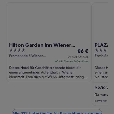
Hilton Garden Inn Wiener Neustadt
PLAZA INN W
Hilton Garden Inn Wiener
PLAZA I
4
Der
3.5
Neustadt
86 €
BW Sign
out
Preis
out
Promenade 6 Wiener
Erwin Schro
24. Aug.–25. Aug.
Neustadt
Strasse 9 - 
of
beträgt
of
inkl. Steuern & Gebühren
Neustadt
5
86 €
5
Dieses Hotel für Geschäftsreisende bietet dir
Dieses Hotel
pro
einen angenehmen Aufenthalt in Wiener
einen angen
Neustadt. Freu dich auf WLAN-Internetzugang
Nacht
Neustadt. F
(kostenlos), Parken ohne Service ...
Gebühr), ein
vom
24.
9,2
/
10
Wund
Aug.
"Es war alle
bis
Bewertet am 1
zum
25.
Alle 332 Unterkünfte für Kranichberg anzeigen