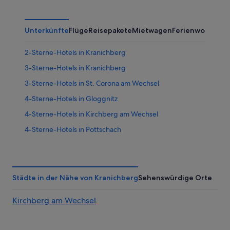
9.
Aug.
nächsten
Aug.
-
Wochenende,
10.
14.
Unterkünfte
Flüge
Reisepakete
Mietwagen
Ferienwohnung
Aug.
Aug.
-
2-Sterne-Hotels in Kranichberg
16.
Aug.
3-Sterne-Hotels in Kranichberg
3-Sterne-Hotels in St. Corona am Wechsel
4-Sterne-Hotels in Gloggnitz
4-Sterne-Hotels in Kirchberg am Wechsel
4-Sterne-Hotels in Pottschach
4-Sterne-Hotels in St. Corona am Wechsel
5-Sterne-Hotels in St. Corona am Wechsel
Altendorf Hotels
Städte in der Nähe von Kranichberg
Sehenswürdige Orte
Hütten in Altendorf
Kirchberg am Wechsel
Landhotels in Altendorf
Villen in Altendorf