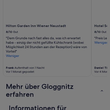
Es
können
zusätzliche
Bedingungen
gelten.
Hilton Garden Inn Wiener Neustadt
Hotel Sc
8/10
Gut
8/10
Gut
"Dem Grunde nach fast alles da, was ich erwartet
"Preis Lei
habe - einzig der nicht gefüllte Kühlschrank (wobei
Weniger
Möglichkeit 24 Stunden aan der Rezeption) wäre von
Vorteil"
Weniger
Frank
Aufenthalt von 1 Nacht
Daniel Ti
Vor 1 Monat gepostet
Vor 4 Mona
Mehr über Gloggnitz
erfahren
Informationen für