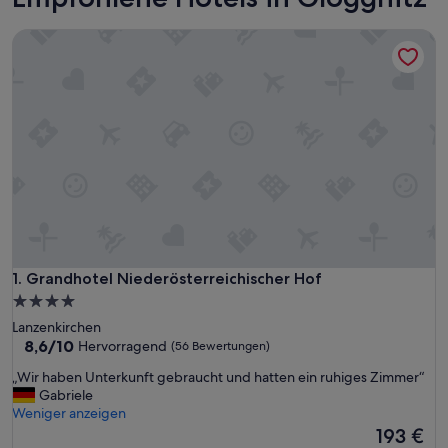
Grandhotel Niederösterreichischer Hof
Grandhotel Niederösterreichischer Hof
1. Grandhotel Niederösterreichischer Hof
4.0-
Sterne-
Lanzenkirchen
Unterkunft
8.6
8,6/10
Hervorragend
(56 Bewertungen)
von
„
„Wir haben Unterkunft gebraucht und hatten ein ruhiges Zimmer“
10,
W
Gabriele
Hervorragend,
i
Weniger anzeigen
(56
r
Der
193 €
Bewertungen)
h