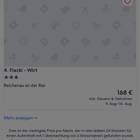
Flackl - Wirt
4. Flackl - Wirt
3.0-
Sterne-
Reichenau an der Rax
Unterkunft
Der
168 €
Preis
inkl. Steuern & Gebühren
beträgt
9. Aug.–10. Aug.
168 €
Mehr anzeigen
Dies
Dies ist der niedrigste Preis pro Nacht, der in den letzten 24 Stunden für
einen Aufenthalt mit 1 Übernachtung von 2 Erwachsenen gefunden wurde.
ist