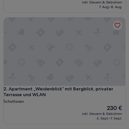
Preis
inkl. Steuern & Gebühren
a
beträgt
7. Aug.–8. Aug.
b
193 €
e
Apartment „Weidenblick“ mit Bergblick, privater Terrasse 
n
U
n
t
e
r
k
u
n
f
t
g
e
b
Apartment „Weidenblick“ mit Bergblick, privater Terrasse 
2. Apartment „Weidenblick“ mit Bergblick, privater
r
Terrasse und WLAN
a
Schottwien
u
Der
230 €
c
Preis
h
inkl. Steuern & Gebühren
beträgt
6. Sept.–7. Sept.
t
230 €
u