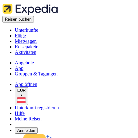
Reisen buchen
Unterkünfte
Flüge
Mietwagen
Reisepakete
Aktivitäten
Angebote
App
Gruppen & Tagungen
App öffnen
EUR
•
Unterkunft registrieren
Hilfe
Meine Reisen
Anmelden