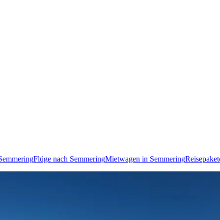
 Semmering
Flüge nach Semmering
Mietwagen in Semmering
Reisepaket