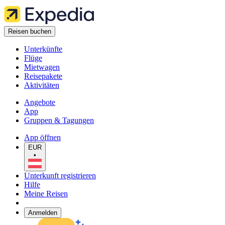
Reisen buchen
Unterkünfte
Flüge
Mietwagen
Reisepakete
Aktivitäten
Angebote
App
Gruppen & Tagungen
App öffnen
EUR
•
Unterkunft registrieren
Hilfe
Meine Reisen
Anmelden