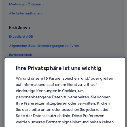
Mietwagen Österreich
Aparthotels in Semmering
Alle Unterkunftsarten
Ferienwohnungen in Semmering
Chalets in Semmering
Richtlinien
Gästehäuser in Semmering
Expedia.at AGB
Gasthäuser in Semmering
Allgemeine Geschäftsbedingungen von Vrbo
Hostels in Semmering
Barrierefreiheit
All-Inclusive- in Semmering
Einreisebestimmungen
Familien in Semmering
Ihre Privatsphäre ist uns wichtig
Datenschutzerklärung
Golf in Semmering
Wir und unsere
16
Partner speichern und/ oder greifen
Cookie-Erklärung
Historische in Semmering
auf Informationen auf einem Gerät zu, z.B. auf
eindeutige Kennungen in Cookies, um
Rechtliche Hinweise/Kontakt
Hotels mit Fitnessbereich in Semmering
personenbezogene Daten zu verarbeiten. Sie können
Inhaltsrichtlinien und Melden von Inhalten
Hotels mit Frühstück in Semmering
Ihre Präferenzen akzeptieren oder verwalten. Klicken
Hotels mit Parkplatz in Semmering
Sie dazu bitte unten oder besuchen Sie jederzeit die
Hilfe
Seite der Datenschutzrichtlinie. Diese Präferenzen
Hotels mit Pool in Semmering
werden unseren Partnern signalisiert und haben keinen
Hilfe
Hotels mit Restaurant in Semmering