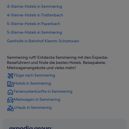
4-Sterne-Hotels in Semmering
4-Sterne-Hotels in Trattenbach
5-Sterne-Hotels in Payerbach
5-Sterne-Hotels in Semmering
Gasthöfe in Bahnhof Klamm-Schottwien
Hotels nahe Bahnhof Klamm-Schottwien
Semmering ruft! Entdecke Semmering mit den Expedia-
Pensionen in Bahnhof Klamm-Schottwien
Reiseführern und finde die besten Hotels, Reisepakete,
Villen in Bahnhof Klamm-Schottwien
Mietwagenangebote und vieles mehr!
Flüge nach Semmering
Hotels nahe Bahnhof Payerbach-Reichenau
Hotels in Semmering
Breitenstein Hotels
Ferienunterkünfte in Semmering
Lodges in Breitenstein
Mietwagen in Semmering
Hotels nahe Informationszentrum Semmeringbahn
Urlaub in Semmering
Maria Schutz Hotels
Hotels mit Restaurant in Payerbach
Safarizelte in Payerbach