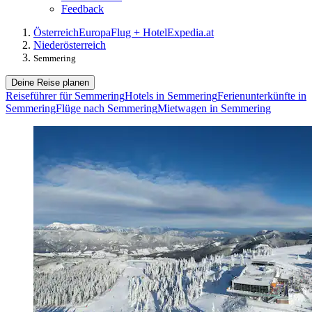
Feedback
Österreich
Europa
Flug + Hotel
Expedia.at
Niederösterreich
Semmering
Deine Reise planen
Reiseführer für Semmering
Hotels in Semmering
Ferienunterkünfte in
Semmering
Flüge nach Semmering
Mietwagen in Semmering