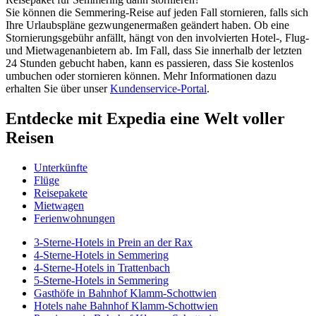
Sie können die Semmering-Reise auf jeden Fall stornieren, falls sich
Ihre Urlaubspläne gezwungenermaßen geändert haben. Ob eine
Stornierungsgebühr anfällt, hängt von den involvierten Hotel-, Flug-
und Mietwagenanbietern ab. Im Fall, dass Sie innerhalb der letzten
24 Stunden gebucht haben, kann es passieren, dass Sie kostenlos
umbuchen oder stornieren können. Mehr Informationen dazu
erhalten Sie über unser
Kundenservice-Portal
.
Entdecke mit Expedia eine Welt voller
Reisen
Unterkünfte
Flüge
Reisepakete
Mietwagen
Ferienwohnungen
3-Sterne-Hotels in Prein an der Rax
4-Sterne-Hotels in Semmering
4-Sterne-Hotels in Trattenbach
5-Sterne-Hotels in Semmering
Gasthöfe in Bahnhof Klamm-Schottwien
Hotels nahe Bahnhof Klamm-Schottwien