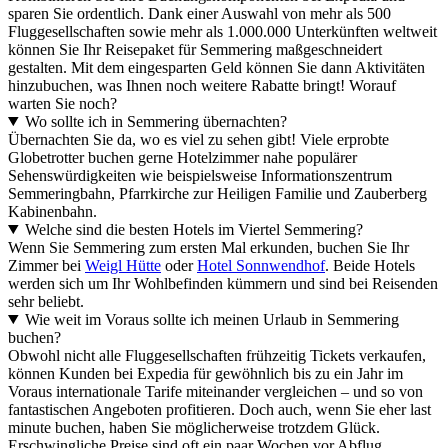
sparen Sie ordentlich. Dank einer Auswahl von mehr als 500
Fluggesellschaften sowie mehr als 1.000.000 Unterkünften weltweit
können Sie Ihr Reisepaket für Semmering maßgeschneidert
gestalten. Mit dem eingesparten Geld können Sie dann Aktivitäten
hinzubuchen, was Ihnen noch weitere Rabatte bringt! Worauf
warten Sie noch?
Wo sollte ich in Semmering übernachten?
Übernachten Sie da, wo es viel zu sehen gibt! Viele erprobte
Globetrotter buchen gerne Hotelzimmer nahe populärer
Sehenswürdigkeiten wie beispielsweise Informationszentrum
Semmeringbahn, Pfarrkirche zur Heiligen Familie und Zauberberg
Kabinenbahn.
Welche sind die besten Hotels im Viertel Semmering?
Wenn Sie Semmering zum ersten Mal erkunden, buchen Sie Ihr
Zimmer bei
Weigl Hütte
oder
Hotel Sonnwendhof
. Beide Hotels
werden sich um Ihr Wohlbefinden kümmern und sind bei Reisenden
sehr beliebt.
Wie weit im Voraus sollte ich meinen Urlaub in Semmering
buchen?
Obwohl nicht alle Fluggesellschaften frühzeitig Tickets verkaufen,
können Kunden bei Expedia für gewöhnlich bis zu ein Jahr im
Voraus internationale Tarife miteinander vergleichen – und so von
fantastischen Angeboten profitieren. Doch auch, wenn Sie eher last
minute buchen, haben Sie möglicherweise trotzdem Glück.
Erschwingliche Preise sind oft ein paar Wochen vor Abflug